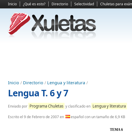
Inicio
¿Qué es esto?
Directorio
Selectividad
Chuletas para exá
Inicio
/
Directorio
/
Lengua y literatura
/
Lengua T. 6 y 7
Programa Chuletas
Lengua y literatura
Enviado por
y clasificado en
Escrito el
9 de Febrero de 2007
en
español con un tamaño de 6,9 KB
TEMA 6