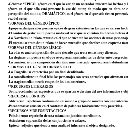
-Géneros: *ÉPICO: género en el que la voz de un narrador muestra los hechos y la
género en el que sólo está presente la voz del autor, de modo que su obra se co
percepción del mundo; DRAMÁTICO: es el género en el que sólo tienen presencia, 
voz del autor.
*FORMAS DEL GÉNERO ÉPICO
-Epopeya:designa a los poemas épicos de gran extensión en los que se narran hechos
-El cantar de gesta: es un poema medieval en el que se cuentan los hechos bélicos d
-La Novela:es un relato extenso en el que se cuentan las acciones de unos personaje
-El cuento: se trata de un relato de breve extensión que obedece a un esquema narra
*FORMAS DEL GÉNERO LÍRICO
-La oda: es una composición de tono elevado que trata temas muy diversos.
-La elegía:es un poema en el que se expresan sentimientos de dolor ante desgracias 
-La canción: es una composición de ritmo muy marcado, que expresa habitualmen
*FORMAS DEL GÉNERO DRAMÁTICO
-La Tragedia: se caracteriza por un final desdichado.
-La comedia:tiene un final feliz. los personajes son seres normales que afrontan con
-La tragicomedia: mezcla rasgos de los dos anteriores.
**RECURSOS LITERARIOS
-Son procedimientos expresivos que se apartan o desvían del uso informativo y obje
*RECURSOS FÓNICOS
.Aliteración: repetición continua de un sonido o grupo de sonidos con una intención
-Paranomasia: consiste en el contraste de palabras fónicamente muy parecidas.
*RECURSOS MORFOSINTÁCTICOS
-Polisíndeton: repetición de una misma conjunción coordinante.
-Asíndeton: suprensión de las conjunciones o enlaces.
-Epíteto: adjetivo que denota una cualidad inherente al objeto designado.