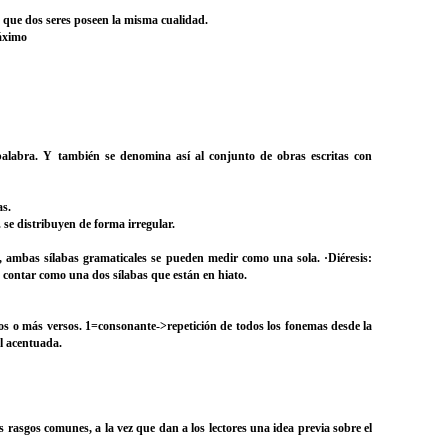
 que dos seres poseen la misma cualidad.
máximo
 palabra. Y también se denomina así al conjunto de obras escritas con
as.
 se distribuyen de forma irregular.
, ambas sílabas gramaticales se pueden medir como una sola. ·Diéresis:
e contar como una dos sílabas que están en hiato.
dos o más versos. 1=consonante->repetición de todos los fonemas desde la
al acentuada.
s rasgos comunes, a la vez que dan a los lectores una idea previa sobre el