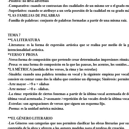
-Positivo: no lleva adverbios
-Comparativo: cuando se contrastan dos cualidades de un mismo ser o el grado en
-Superlativo: cuando se atribuye a un serla posesión de la cualidad en su grado 
*LAS FAMILIAS DE PALABRAS
-Familia de palabras: conjunto de palabras formadas a partir de una misma raíz.
TEMA 7
**LA LITERATURA
-Literatura: es la forma de expresión artística que se realiza por medio de la
intencionalidad artística.
*VERSO Y PROSA
-Verso:forma de composición que pretende crear determinadas impresiones rítmic
-Prosa: es una forma de composicón en la que las pausas, los acentos, los sonidos...
*LA MÉTRICA (medida de los versos, la rima y las estrofas)
-Sinalefa: cuando una palabra termina en vocal y la siguiente empieza por vocal
consiste en contar como dos la sílaba que contiene un diptongo; Siniéresis: permit
-Arte mayor -->9 o + sílabas
-Arte menor -->8 o - sílabas.
-La rima: repetición de ciertos fonemas a partir de la última vocal acentuada de 
última vocal acentuada. 2=asonante->repetición de las vocales desde la última voc
-Estrofas: son agrupaciones de versos que siguen un esquema fijo.
-Poema: es la unidad métrica máxima.
**EL GÉNERO LITERARIO
-Los Géneros son categorías que nos permiten clasificar las obras literarias por su
contenido de la obra y ofrecen a los autores modelos para el profeso de creación.