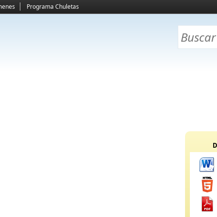
menes
Programa Chuletas
D