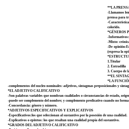
**LA PRENS
-Llamamos leng
prensa para tr
-Característic
colorido.
*GÉNEROS P
-Informativos:
-Mixto: crónic
-De opinión:Ed
(expresa la op
*ESTRUCTU
1.Titular
2. Entradilla
3. Cuerpo de la
**EL SINT
*LA FUNCI
-complementos del nucleo nominales: adjetivos, sintagmas preposicionales y sinta
*EL ADJETIVO CALIFICATIVO
-Son palabras variables que nombran cualidades o circunstancias de estado, origen,
-puede ser complemento del nombre; y complemento predicativo cuando no forma
-Concordancia: género y número.
*ADJETIVOS ESPECIFICATIVOS Y EXPLICATIVOS
-Especificativos:los que seleccionan al sustantivo por la posesión de una cualidad.
-Explicativos o epítetos: los que resaltan una cualidad propia del sustantivo.
*GRADOS DEL ADJETIVO CALIFICATIVO