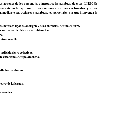
s acciones de los personajes e introduce las palabras de éstos; LÍRICO:
nvierte en la expresión de sus sentimientos, reales o fingidos, y de su
mediante sus acciones y palabras, los personajes, sin que intervenga la
 heroicos ligados al origen y a las creencias de una cultura.
e un héroe histórico o seudohistórico.
s.
tivo sencillo.
individuales o colectivas.
te emociones de tipo amoroso.
flictos cotidianos.
tivo de la lengua.
 estética.