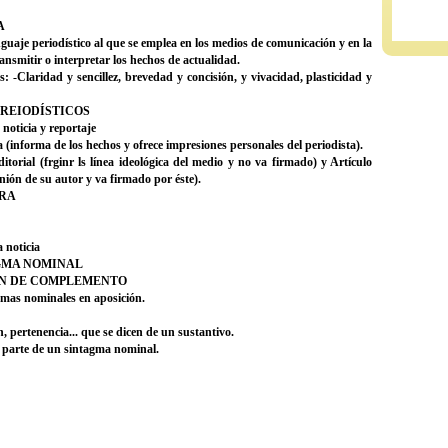
A
uaje periodístico al que se emplea en los medios de comunicación y en la
ansmitir o interpretar los hechos de actualidad.
as: -Claridad y sencillez, brevedad y concisión, y vivacidad, plasticidad y
REIODÍSTICOS
 noticia y reportaje
a (informa de los hechos y ofrece impresiones personales del periodista).
itorial (frginr ls línea ideológica del medio y no va firmado) y Artículo
inión de su autor y va firmado por éste).
RA
 noticia
AGMA NOMINAL
ÓN DE COMPLEMENTO
gmas nominales en aposición.
 pertenencia... que se dicen de un sustantivo.
 parte de un sintagma nominal.