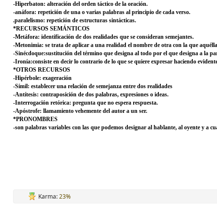
-Hiperbaton: alteración del orden táctico de la oración.
-anáfora: repetición de una o varias palabras al principio de cada verso.
.paralelismo: repetición de estructuras sintácticas.
*RECURSOS SEMÁNTICOS
-Metáfora: identificación de dos realidades que se consideran semejantes.
-Metonimia: se trata de aplicar a una realidad el nombre de otra con la que aquéll
-Sinécdoque:sustitución del término que designa al todo por el que designa a la par
-Ironía:consiste en decir lo contrario de lo que se quiere expresar haciendo evidente 
*OTROS RECURSOS
-Hipérbole: exageración
-Símil: establecer una relación de semejanza entre dos realidades
-Antítesis: contraposición de dos palabras, expresiones o ideas.
-Interrogación retórica: pregunta que no espera respuesta.
-Apóstrofe: llamamiento vehemente del autor a un ser.
*PRONOMBRES
-son palabras variables con las que podemos designar al hablante, al oyente y a c
Karma:
23%