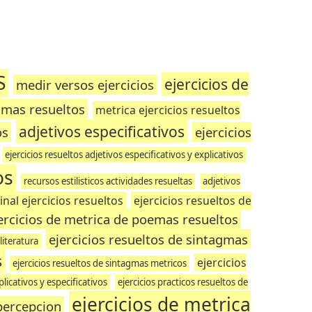
S
ejercicios de
medir versos ejercicios
agmas resueltos
metrica ejercicios resueltos
adjetivos especificativos
os
ejercicios
ejercicios resueltos adjetivos especificativos y explicativos
os
recursos estilisticos actividades resueltas
adjetivos
al ejercicios resueltos
ejercicios resueltos de
ercicios de metrica de poemas resueltos
ejercicios resueltos de sintagmas
literatura
s
ejercicios
ejercicios resueltos de sintagmas metricos
plicativos y especificativos
ejercicios practicos resueltos de
ejercicios de metrica
 percepcion