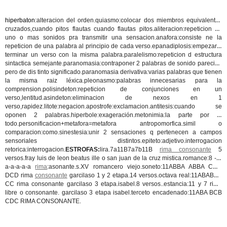
hiperbaton
:alteracion del orden.
quiasmo
:colocar dos miembros equivalentes
cruzados,cuando pitos flautas cuando flautas pitos.
aliteracion
:repeticion de
uno o mas sonidos pra transmitir una sensacion.
anafora
:consiste ne la
repeticion de una palabra al principio de cada verso.
epanadiplosis
:empezar y
terminar un verso con la misma palabra.
paralelismo:
repeticion d estructura
sintactica semejante.
paranomasia:
contraponer 2 palabras de sonido parecido
pero de dis tinto significado.
paranomasia derivativa
:varias palabras que tienen
la misma raiz léxica.
pleonasmo
:palabras innecesarias para la
comprension.
polisindeton:
repeticion de conjunciones en un
verso,lentitud.
asindeton
:eliminacion de nexos en 1
verso,rapidez
.litote
:negacion.
apostrofe
:exclamacion.
antitesis
:cuando se
oponen 2 palabras.
hiperbole
:exageración.metonimia:la parte por el
todo.
personificacion+metafora=
metafora antropomorfica.
simil o
comparacion:
como.
sinestesia
:unir 2 sensaciones q pertenecen a campos
sensoriales distintos.
epiteto
:adjetivo.
interrogacion
retorica:
interrogacion.
ESTROFAS:
lira.
7a11B7a7b11B
rima consonante
5
versos.fray luis de leon beatus ille o san juan de la cruz mistica.
romance:
8 -a-
a-a-a-a-a
rima
:asonante.s.XV romancero viejo
.soneto
:11ABBA ABBA CDC
DCD rima
consonante
garcilaso 1 y 2 etapa.14 versos.
octava real
:11ABABAB
CC rima consonante garcilaso 3 etapa.isabel.8 versos.
.estancia
:11 y 7 rima
libre o consonante. garcilaso 3 etapa isabel.terceto encadenado:11ABA BCB
CDC RIMA CONSONANTE.