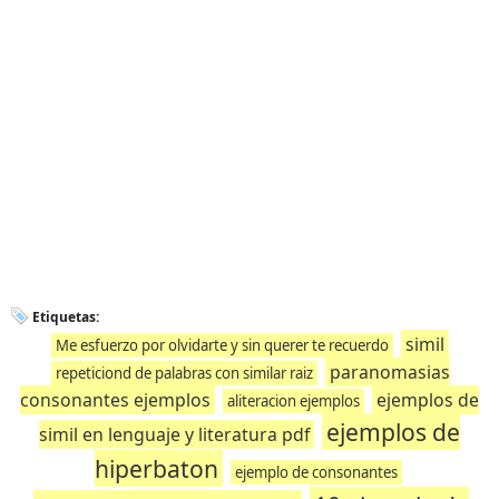
Etiquetas:
simil
Me esfuerzo por olvidarte y sin querer te recuerdo
paranomasias
repeticiond de palabras con similar raiz
consonantes ejemplos
ejemplos de
aliteracion ejemplos
ejemplos de
simil en lenguaje y literatura pdf
hiperbaton
ejemplo de consonantes