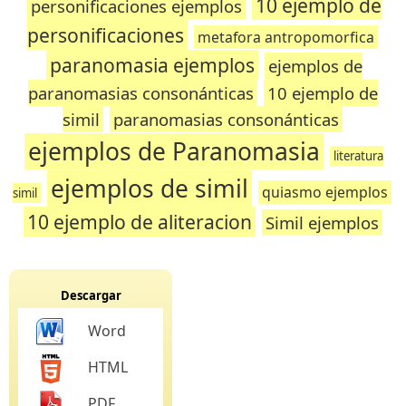
10 ejemplo de
personificaciones ejemplos
personificaciones
metafora antropomorfica
paranomasia ejemplos
ejemplos de
paranomasias consonánticas
10 ejemplo de
simil
paranomasias consonánticas
ejemplos de Paranomasia
literatura
ejemplos de simil
quiasmo ejemplos
simil
10 ejemplo de aliteracion
Simil ejemplos
Descargar
Word
HTML
PDF