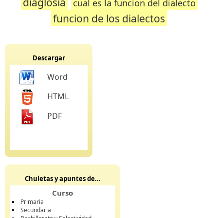
diaglosía
cual es la funcion del dialecto
funcion de los dialectos
Descargar
Word
HTML
PDF
Chuletas y apuntes de...
Curso
Primaria
Secundaria