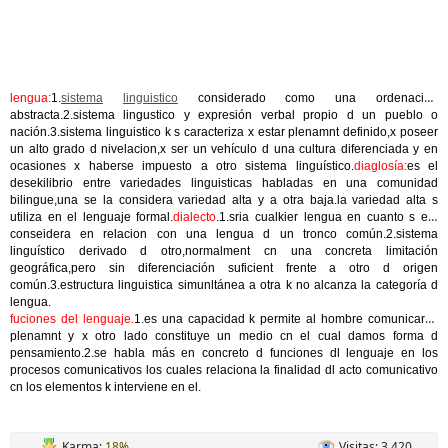
lengua:
1.
sistema
linguistico
considerado como una ordenacion
abstracta.2.sistema lingustico y expresión verbal propio d un pueblo o
nación.3.sistema linguistico k s caracteriza x estar plenamnt definido,x poseer
un alto grado d nivelacion,x ser un vehículo d una cultura diferenciada y en
ocasiones x haberse impuesto a otro sistema linguístico.
diaglosía:
es el
desekilibrio entre variedades linguisticas habladas en una comunidad
bilingue,una se la considera variedad alta y a otra baja.la variedad alta s
utiliza en el lenguaje formal.
dialecto
.1.sria cualkier lengua en cuanto s ela
conseidera en relacion con una lengua d un tronco común.2.sistema
linguístico derivado d otro,normalment cn una concreta limitación
geográfica,pero sin diferenciación suficient frente a otro d origen
común.3.estructura linguistica simunltánea a otra k no alcanza la categoría d
lengua.
fuciones del lenguaje.
1.es una capacidad k permite al hombre comunicarse
plenamnt y x otro lado constituye un medio cn el cual damos forma d
pensamiento.2.se habla más en concreto d funciones dl lenguaje en los
procesos comunicativos los cuales relaciona la finalidad dl acto comunicativo
cn los elementos k interviene en el.
Karma:
18%
Visitas: 3.420