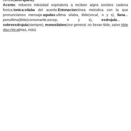
central(
averigüéis).
Acento
: refuerzo intesidad espiratoria q reciben algns sonidos cadena
fonica.
tonica:silaba
del acento.
Entonacion:
linea melodica con la que
pronunciamos mensaje.
agudas
:ultima silaba, tilde(vocal, n y s),
llanas
:
penultima(tilde(consonante,excep, n y s),
esdrujula y
sobreesdrujula
(siempre),
monosilabos
(nor general: no llevan tilde, salvo
tilde
diacritica
(
mas, más)