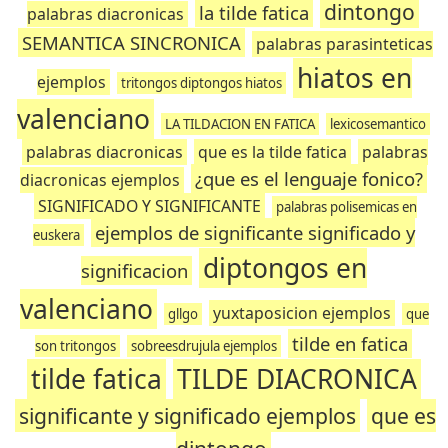
dintongo
la tilde fatica
palabras diacronicas
SEMANTICA SINCRONICA
palabras parasinteticas
hiatos en
ejemplos
tritongos diptongos hiatos
valenciano
LA TILDACION EN FATICA
lexicosemantico
palabras diacronicas
que es la tilde fatica
palabras
¿que es el lenguaje fonico?
diacronicas ejemplos
SIGNIFICADO Y SIGNIFICANTE
palabras polisemicas en
ejemplos de significante significado y
euskera
diptongos en
significacion
valenciano
yuxtaposicion ejemplos
gllgo
que
tilde en fatica
son tritongos
sobreesdrujula ejemplos
tilde fatica
TILDE DIACRONICA
significante y significado ejemplos
que es