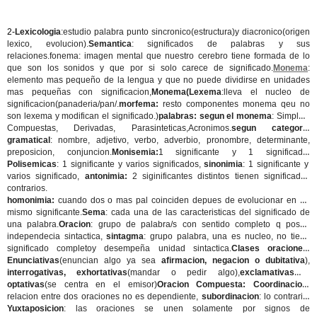
2-
Lexicologia
:estudio palabra punto sincronico(estructura)y diacronico(origen
lexico, evolucion).
Semantica
: significados de palabras y sus
relaciones.fonema: imagen mental que nuestro cerebro tiene formada de lo
que son los sonidos y que por si solo carece de significado.
Monema
:
elemento mas pequeño de la lengua y que no puede dividirse en unidades
mas pequeñas con significacion,
Monema(Lexema
:lleva el nucleo de
significacion(panaderia/pan/.
morfema:
resto componentes monema qeu no
son lexema y modifican el significado.)
palabras: segun el monema
: Simples,
Compuestas, Derivadas, Parasinteticas,Acronimos.
segun categoria
gramatical
: nombre, adjetivo, verbo, adverbio, pronombre, determinante,
preposicion, conjuncion.
Monisemia:
1 significante y 1 significado,
Polisemicas
: 1 significante y varios significados,
sinonimia
: 1 significante y
varios significado,
antonimia:
2 siginificantes distintos tienen significados
contrarios.
homonimia:
cuando dos o mas pal coinciden depues de evolucionar en un
mismo significante.
Sema
: cada una de las caracteristicas del significado de
una palabra.
Oracion
: grupo de palabra/s con sentido completo q posee
independecia sintactica,
sintagma
: grupo palabra, una es nucleo, no tiene
significado completoy desempeña unidad sintactica.
Clases oraciones
:
Enunciativas
(enuncian algo ya sea
afirmacion, negacion o dubitativa
),
interrogativas, exhortativas
(mandar o pedir algo),
exclamativas y
optativas
(se centra en el emisor)
Oracion Compuesta: Coordinacion:
relacion entre dos oraciones no es dependiente,
subordinacion
: lo contrario,
Yuxtaposicion
: las oraciones se unen solamente por signos de