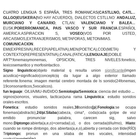
CUATRO LENGUA S ESPAÑA, TRES ROMANICAS(
CASTLLNO, CATLN,
GLLGO)EUSKERA(
NO HAY ACUERDO), DIALECTOS CSTLLNO:
ANDALUZ,
MURCIANO Y CANARIO
, CTLAN:
VALENCIANO Y BALEAR
,
EUSK:
PORERROMANICA, PAIS VASCO Y SUR FRANCIA
.ESPAÑOL
AMERICA:ASPIRACION S,
VOSEO
(VOS POR USTED,
ARCAISMOS,EXTRANJERISMOS, METAFORAS, METONIMIAS.
COMUNICACION
.
EMI(EXPRESIVA),RECEP(APELATIVA),MEN(POETICA),COD(META) Y
CONTEXTO(REPRESENTATIVA),CANAL(FATICA)
LENGUAJE
(DOBLE
ARTº:fonemasymonemas, OPSICION, TRES NIVELES:fonetico,
lexicosemantico y morfosintactico.
Signo linguistico
(objeto material q resulta union
significante
(imgen
acustica)+significado(concepto)q da lugar a algo exterior llamado
referente.fonema: imagen mental cerebro montada de ls sonido(24fonemas,
19consonanticos,5vocalicos).
fun leguaje
: O/LI/A/MU-IN/DI/DO.
Semiologia/Semiotica
: ciencia del estudio de
signos(sonoros, visuales, tacticas)una rama
Linguistica
: estudio sonidos
orales-escritos.
Fonetica
: estudio sonidos reales,
38
sonidos
[p
].
Fonologia
:se ocupa
fonemas(abstracto),
24/p/.Silaba
(cabeza, cima*, coda)cada golpe de voz
emitido pronunciar palabra, carecen sig, salvo
mono.
Diptongo
:abierta(a,e,o)+cerrada(i,u), o dos cerrada(d/iu/rno),
Hiato
:
cuando se rompe dintongo, dos abiertas(a,e,o),abierta y cerrada con tilde(RÍO)
T
riptongo:
pronun en una silaba de tres vocales, intensidad