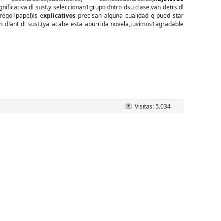
gnificativa dl sust.y seleccionan1grupo dntro dsu clase.van detrs dl
trego1papel)ls e
xplicativos
precisan alguna cualidad q pued star
van dlant dl sust.(ya acabe esta aburrida novela,tuvimos1agradable
Visitas: 5.034