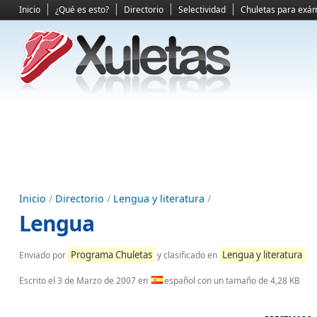
Inicio
¿Qué es esto?
Directorio
Selectividad
Chuletas para exá
Inicio
/
Directorio
/
Lengua y literatura
/
Lengua
Programa Chuletas
Lengua y literatura
Enviado por
y clasificado en
Escrito el
3 de Marzo de 2007
en
español con un tamaño de 4,28 KB