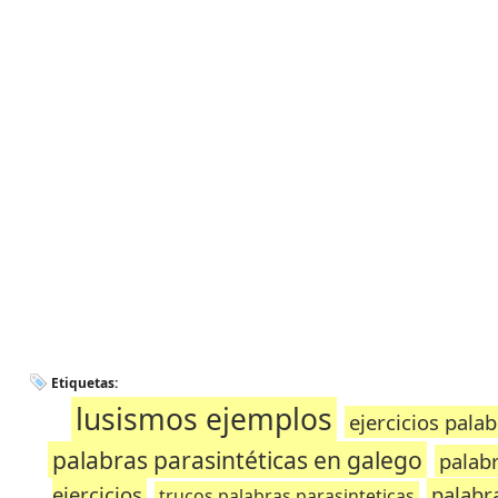
Etiquetas:
lusismos ejemplos
ejercicios pala
palabras parasintéticas en galego
palab
ejercicios
palabr
trucos palabras parasinteticas