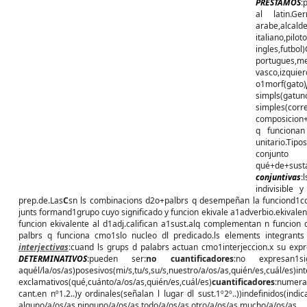
PRESTAMOS
:
al latin.Ge
arabe,alc
italiano,p
ingles,fu
portugues,
vasco,izquier
o1morf(gato)
simpls(gatun
simples(corre
composicion+
q funcionan
unitario.Tipos
conjunto c
qué+de+susta
conjuntivas
:l
indivisible
prep.de.Las
C
sn ls combinacions d2o+palbrs q desempeñan la funciond1co
junts formand1grupo cuyo significado y funcion ekivale a1adverbio.ekivale
funcion ekivalente al d1adj.califican a1sust.alq complementan n funcion d
palbrs q funciona cmo1slo nucleo dl predicado.ls elements integran
interjectivas
:cuand ls grups d palabrs actuan cmo1interjeccion.x su expr
DETERMINATIVOS
:pueden ser:
no
cuantificadores
:no expresan1sig
aquél/la/os/as)posesivos(mi/s,tu/s,su/s,nuestro
exclamativos(qué,cuánto/a/os/as,quién/es,cuál/es)
cuantificadores
:numera
cant.en nº1.2..)y ordinales(señalan l lugar dl sust.1º2º..))indefinidos(in
alguno/a/os/as,ninguno/a/os/as,todo/a/os/as,otro/a/os/as,mucho/a/o