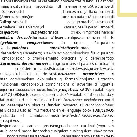
palabras incorporadas al castellano procedentes d lenguas dstintas
rmanismos(palabrs procednts dl aleman,alvaro)Arabismos(dl
alde)Galicismos(dl frances,monja)Italianismos(dl
iloto)Americanismos(de america,patata)Anglicismos(dl
tbol)Galleguismos(dl gallego,macho)Lusismos(dl
mermelada)Catalanismos(dl catalan,paella)Vasquismos(dl
da)
palabra simple
:formada x1lex.+1morf.desinencial
palabra derivada
:formada x1lexema+afijos.se derivan de ls
o)
palabras compuestas
:es la union d2o+palabrs
veidile)
palabras parasinteticas
:formada x
derivacion(quinceañero)
LOCUCIONES
:
combinacions
fijs d palabrs
 cmo1oracion o cmo1elemento oracional y q tiene1sentido
:
Locuciones determinativas
:sn agrupacions d palabrs q actuan n
mo1determinante.Estructuras:la+de+sust.,una+de+sust.,
ntivo,así+de+sust.,sust.+de+sust
Locuciones prepositivas o
s
P
sn combinacions d2o+palars q forman1conjunto sintactico
 y funcionan cmo1prep.Ls combinacions d adverbio d lugar+la
njuncion.
Locuciones adverbiales
y adjetivas
:ls
ADV
sn palabrsqvn
n a1CC,Ls
ADJ
sn ls expresions formads x2o+palabrs cn1significado y
atributo.pued ir introducida d1prep.
Locuciones verbales
:grupo d
ts no desempeñan ninguna funcion respecto al verbo
Locuciones
esividad,su uso es mu frecuent en el lenguaje colokial
ADJETIVOS
nificado d cantidad.demostrativos(éste/a/os/as,ése/a/os/as,
/a/os/as,quién/es,cuál/es)interrogativos y
les(indican la cant.cn precision,puedn ser cardinals(expresan
dican la cant.d modo impreciso,cualquiera.cualesquiera,uno/a/os/as,
s/as, poco/a/os/as,bastante/es, demasiado/a/os/as)
ADJETIVOS