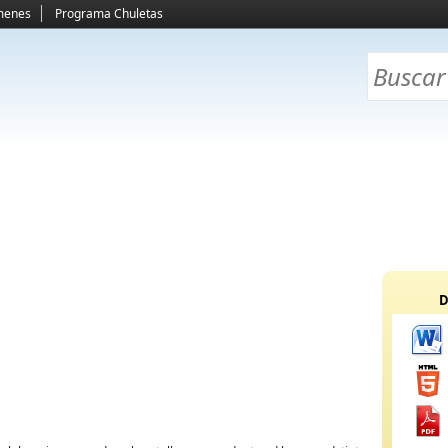
menes
Programa Chuletas
D