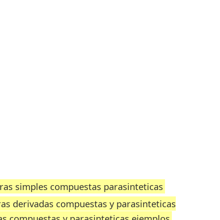
bras simples compuestas parasinteticas
ras derivadas compuestas y parasinteticas
as compuestas y parasinteticas ejemplos