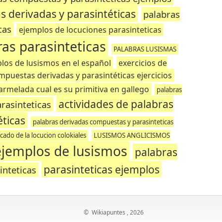
s derivadas y parasintéticas
palabras
cas
ejemplos de locuciones parasinteticas
as parasinteticas
PALABRAS LUSISMAS
los de lusismos en el español
exercicios de
mpuestas derivadas y parasintéticas ejercicios
armelada cual es su primitiva en gallego
palabras
actividades de palabras
rasinteticas
ticas
palabras derivadas compuestas y parasinteticas
icado de la locucion colokiales
LUSISMOS ANGLICISMOS
ejemplos de lusismos
palabras
parasinteticas ejemplos
inteticas
©
Wikiapuntes
, 2026