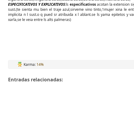
ESPECIFICATIVOS Y EXPLICATIVOS
:ls
especificativos
acotan la extension si
sust.(te sienta mu bien el traje azul,sirveme vino tinto,1mujer xina le en
implicita n l sust.o q pued sr atribuida x l ablant.se ls yama epitetos y 
xarla,se le veia entre ls alts palmeras)
Karma:
14%
Entradas relacionadas: