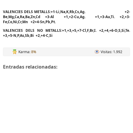
VALENCIES DELS METALLS:+1-Li,Na,K,Rb,Cs,Ag. +2-
Be,Mg,Ca,Ra,Ba,Zn,Cd +3-Al +1,+2-Cu,Ag. +1,+3-Au,Ti. +2,+3-
Fe,Co,Ni,Cr,Mn +2+4-Sn,Pb,Pt.
VALENCIES DELS NO METALLS:+1,+3,+5,+7-Cl,F,Br,I. +2,+4,+6-O,S,Si,Te.
+3,+5-N,P,As,Sb,Bi +2,+4-C,Si
Karma:
8%
Visitas: 1.992
Entradas relacionadas: