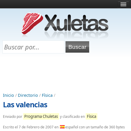
Inicio
¿Qué es esto?
Directorio
Selectividad
Chuletas para exámenes
Programa Chuletas
Inicio
/
Directorio
/
Física
/
Las valencias
Programa Chuletas
Física
Enviado por
y clasificado en
Escrito el
7 de Febrero de 2007
en
español con un tamaño de 360 bytes