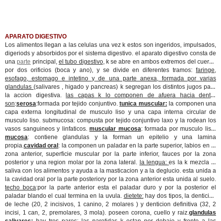
APARATO DIGESTIVO
Los alimentos llegan a las celulas una vez k estos son ingeridos, impulsados,
digeriods y absorbidos por el sistema digestivo. el aparato digestivo consta de
una
parte
principal,
el tubo digestivo
, k se abre en ambos extremos del cuerpo
por dos orificios (boca y ano), y se divide en diferentes tramos:
faringe,
esofago, estomago e intetino y de una parte anexa, formada por varias
glandulas
(salivares , higado y pancreas) k segregan los distintos jugos para
la accion digestiva.
las capas k lo componen de afuera hacia dentro
son
:
serosa
:formada por tejido conjuntivo.
tunica muscular:
la componen una
capa externa longitudinal de musculo liso y una capa interna circular de
musculo liso. submucosa: compusta por tejido conjuntivo laxo y la rodean los
vasos sanguineos y linfaticos.
muscular mucosa
: formada por musculo liso.
mucosa
: contiene glandulas y la forman un epitelio y una lamina
propia.
cavidad oral
: la componen un paladar en la parte superior, labios en la
zona anterior, superficie muscular por la parte inferior, fauces por la zona
posterior y una region molar por la zona lateral.
la lengua:
es la k mezcla la
saliva con los alimentos y ayuda a la masticacion y a la deglucio. esta unida a
la cavidad oral por la parte posteriory por la zona anterior esta unida al suelo.
techo boca
:por la parte anterior esta el paladar duro y por la posterior el
paladar blando el cual termina en la uvula.
dietete:
hay dos tipos, la denticion
de leche (20, 2 incisivos, 1 canino, 2 molares ) y denticion definitiva (32, 2
incisi, 1 can, 2, premolares, 3 mola). poseen corona, cuello y raiz.
glandulas