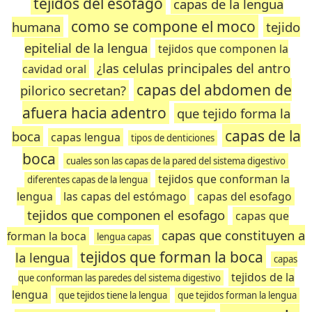
tejidos del esófago
capas de la lengua
como se compone el moco
humana
tejido
epitelial de la lengua
tejidos que componen la
¿las celulas principales del antro
cavidad oral
capas del abdomen de
pilorico secretan?
afuera hacia adentro
que tejido forma la
capas de la
boca
capas lengua
tipos de denticiones
boca
cuales son las capas de la pared del sistema digestivo
tejidos que conforman la
diferentes capas de la lengua
lengua
las capas del estómago
capas del esofago
tejidos que componen el esofago
capas que
capas que constituyen a
forman la boca
lengua capas
tejidos que forman la boca
la lengua
capas
tejidos de la
que conforman las paredes del sistema digestivo
lengua
que tejidos tiene la lengua
que tejidos forman la lengua