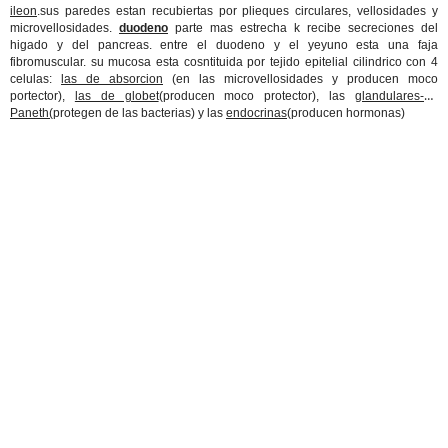
ileon
.sus paredes estan recubiertas por plieques circulares, vellosidades y
microvellosidades.
duodeno
parte mas estrecha k recibe secreciones del
higado y del pancreas. entre el duodeno y el yeyuno esta una faja
fibromuscular. su mucosa esta cosntituida por tejido epitelial cilindrico con 4
celulas:
las de absorcion
(en las microvellosidades y producen moco
portector),
las de globet
(producen moco protector), las
glandulares-de
Paneth(
protegen de las bacterias) y las
endocrinas
(producen hormonas)