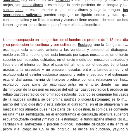
salivares:
hay tres pares: las
parotidas
k estan por debajo y frente a las
orejas, las
submaxilares
k estan bajo la parte posterior de la lengua y las
sublinguales
k estan anterior a las submaxilares y bajo la lengua.
las
secreciones salivares
pueden segregar un liguido seroso y claro que
contiene ptialina y un likido mucoso y viscoso k tiene aspecto de moco. ambos
tienen lugar en la masticacion para formar el bolo alimenticio.
k es descompuesto en la digestion. en el hombre se produce de 1-15 litros dia
y su produccion es continua y por estimulos.
Esofago
: une la faringe con el
estomago. esta colocado anterior a las vertebras y posterior al diafragma.
meide uns 25 cm de longitud. esta formado por capas musculares: en el tercio
superior por musculos estriados, en el tercio medio por musculos estriados y
lisos y en el inferior por liso. el paso del alimento por el esofago tiene lugar
gracias a la gravedad y un empuje muscular. entre la laringofarineg y el
esofago esta el esfinter esofagico superior y entre el esofago y el estomago
esta el diafragma.
hernia de hiato.
se produce por una relajacion del hiato
esofagico, pues parte del estomago antra en el torax donde hay una
disminucion de la presion es reposo del esfinter gastroesofagico k produce un
reflujo gastroesofagico denominado esofagitis. cuando se comprime los vasos
de la mucosa gastrica se denomina
gastritis o ulcera
.
Estomago
: es lo mas
ancho del tuvo digestivo y esta inferior al diafragma. en el se almavena y se
mezcalan los alimetos pues hace parte de la digestion. la comida se convierte
en una masa semiliquida. en el encontramos el
cardias
,(la abertura superior)
el cuerpo
,(fparte central y mayor del estomago), el
fundus
(parte inferior izq del
cardias) y el
antro
(zona o porcion pilorica).
Intestino delgado:
esta entre el
piloro y el ciego de 6,5 m de longitud. se divide en
duodeno
,
yeyuno
y