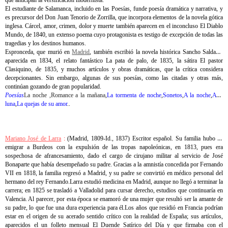
que anticipan la versificación modernista.
El estudiante de Salamanca, incluido en las Poesías, funde poesía dramática y narrativa, y
es precursor del Don Juan Tenorio de Zorrilla, que incorpora elementos de la novela gótica
inglesa. Cárcel, amor, crimen, dolor y muerte también aparecen en el inconcluso El Diablo
Mundo, de 1840, un extenso poema cuyo protagonista es testigo de excepción de todas las
tragedias y los destinos humanos.
Espronceda, que murió en
Madrid
, también escribió la novela histórica Sancho Saldaña,
aparecida en 1834, el relato fantástico La pata de palo, de 1835, la sátira El pastor
Clasiquino, de 1835, y muchos artículos y obras dramáticas, que la crítica considera
decepcionantes. Sin embargo, algunas de sus poesías, como las citadas y otras más,
continúan gozando de gran popularidad.
Poesías
La noche ,
Romance a la mañana
,
La tormenta de noche
,
Sonetos
,
A la noche
,
A la
luna
,
La quejas de su amor
..
Mariano José de Larra
:
(Madrid, 1809-Id., 1837) Escritor español. Su familia hubo de
emigrar a Burdeos con la expulsión de las tropas napoleónicas, en 1813, pues era
sospechosa de afrancesamiento, dado el cargo de cirujano militar al servicio de José
Bonaparte que había desempeñado su padre. Gracias a la amnistía concedida por Fernando
VII en 1818, la familia regresó a Madrid, y su padre se convirtió en médico personal del
hermano del rey Fernando.Larra estudió medicina en Madrid, aunque no llegó a terminar la
carrera; en 1825 se trasladó a Valladolid para cursar derecho, estudios que continuaría en
Valencia. Al parecer, por esta época se enamoró de una mujer que resultó ser la amante de
su padre, lo que fue una dura experiencia para él.Los años que residió en Francia podrían
estar en el origen de su acerado sentido crítico con la realidad de España; sus artículos,
aparecidos el un folleto mensual El Duende Satírico del Día y que firmaba con el