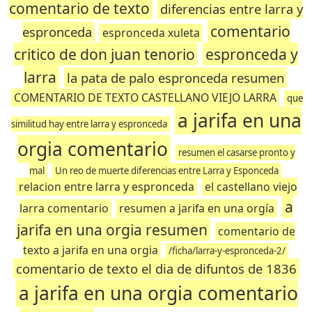
comentario de texto
diferencias entre larra y
comentario
espronceda
espronceda xuleta
critico de don juan tenorio
espronceda y
larra
la pata de palo espronceda resumen
COMENTARIO DE TEXTO CASTELLANO VIEJO LARRA
que
a jarifa en una
similitud hay entre larra y espronceda
orgia comentario
resumen el casarse pronto y
mal
Un reo de muerte diferencias entre Larra y Esponceda
relacion entre larra y espronceda
el castellano viejo
a
larra comentario
resumen a jarifa en una orgía
jarifa en una orgia resumen
comentario de
texto a jarifa en una orgia
/ficha/larra-y-espronceda-2/
comentario de texto el dia de difuntos de 1836
a jarifa en una orgia comentario