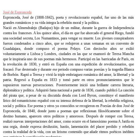
José de Espronceda
Espronceda, José de (1808-1842), poeta y revolucionario español, fue uno de las más
grandes románticos y su vida integra la rebelión moral y la política.
Nació en Almendralejo (Badajoz) hijo de un militar, durante la guerra de Independencia
contra los franceses. A los quince años, el día en que fue ahorcado el general Riego, fundó
una sociedad secreta, Los Numantinos, para vengar su muerte. Los jóvenes conspiradores
fueron condenados a cinco años, que se redujeron a unas semanas en un convento de
Guadalajara, donde compuso el poema Pelayo. Con dieciocho años se exilió
voluntariamente a Lisboa y Londres, ciudades en las que se enamoró de Teresa Mancha
que le inspiraría uno de sus poemas más hermosos. Participó en las barricadas de París, en
la revolución de 1830, y entró en España con una expedición de revolucionarios, que
fracasó. Fue desterrado y durante ese periodo compuso varias poesías y la tragedia Blanca
de Borbón. Raptó a Teresa y vivió la triple embriaguez romántica del amor, la libertad y la
patria. Regresó a España en 1833 y tomó parte en otros pronunciamientos que le
supusieron nuevas persecuciones. Posteriormente inició una brillante carrera literaria,
diplomática y política. Adquirió fama nacional a partir de 1836, cuando publicó La canción
del pirata que, a pesar de su discutida deuda con Lord Byron, constituye el manifiesto
lírico del romanticismo español con su intensa defensa de la libertad, la rebeldía religiosa,
social y política. Ese poema y otros ya conocidos se recogieron en Poesías de don José de
Espronceda, de 1840, donde junto a poemas que reflexionan filosóficamente sobre el
destino humano, aparecen otros políticos y amorosos. Después de romper con Teresa,
realizó nuevas interpretaciones del amor, como ocurre en el famosísimo poema A Jarifa en
una orgía, donde expresa desilusión, hastío, lamentación del placer perdido y rebelión
contra la realidad de la vida, con un lirismo contenido que añade ritmos poéticos inéditos