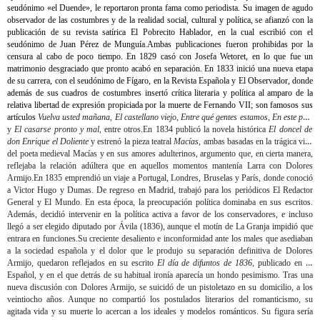
seudónimo «el Duende», le reportaron pronta fama como periodista. Su imagen de agudo
observador de las costumbres y de la realidad social, cultural y política, se afianzó con la
publicación de su revista satírica El Pobrecito Hablador, en la cual escribió con el
seudónimo de Juan Pérez de Munguía.Ambas publicaciones fueron prohibidas por la
censura al cabo de poco tiempo. En 1829 casó con Josefa Wetoret, en lo que fue un
matrimonio desgraciado que pronto acabó en separación. En 1833 inició una nueva etapa
de su carrera, con el seudónimo de Fígaro, en la Revista Española y El Observador, donde
además de sus cuadros de costumbres insertó crítica literaria y política al amparo de la
relativa libertad de expresión propiciada por la muerte de Fernando VII; son famosos sus
artículos
Vuelva usted mañana
,
El castellano viejo
,
Entre qué gentes estamos
,
En este país
y
El casarse pronto y mal
, entre otros.En 1834 publicó la novela histórica
El doncel de
don Enrique el Doliente
y estrenó la pieza teatral
Macías
, ambas basadas en la trágica vida
del poeta medieval Macías y en sus amores adulterinos, argumento que, en cierta manera,
reflejaba la relación adúltera que en aquellos momentos mantenía Larra con Dolores
Armijo.En 1835 emprendió un viaje a Portugal, Londres, Bruselas y París, donde conoció
a Victor Hugo y Dumas. De regreso en Madrid, trabajó para los periódicos El Redactor
General y El Mundo. En esta época, la preocupación política dominaba en sus escritos.
Además, decidió intervenir en la política activa a favor de los conservadores, e incluso
llegó a ser elegido diputado por Ávila (1836), aunque el motín de La Granja impidió que
entrara en funciones.Su creciente desaliento e inconformidad ante los males que asediaban
a la sociedad española y el dolor que le produjo su separación definitiva de Dolores
Armijo, quedaron reflejados en su escrito
El día de difuntos de 1836
, publicado en El
Español, y en el que detrás de su habitual ironía aparecía un hondo pesimismo. Tras una
nueva discusión con Dolores Armijo, se suicidó de un pistoletazo en su domicilio, a los
veintiocho años. Aunque no compartió los postulados literarios del romanticismo, su
agitada vida y su muerte lo acercan a los ideales y modelos románticos. Su figura sería