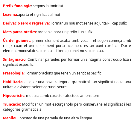
Prefix fonologic
: segons la tonicitat
Lexema
:aporta el significat al mot
Derivacio zero o regresiva:
Formar un nou mot sense adjuntar-li cap sufix
Mots parasintetics
:
prenen alhora un prefix i un sufix
Ús del guionet:
primer element acaba amb vocal i el segon começa amb
r-,s-,x cuan el prime element porta acceno o es un punt cardinal. Darre
element monosilab s'accentu si fikem guionet no s'accentua.
Sintagmació:
Combinar paraules per formar un sintagma construccio fixa i
significat especific
Fraseologia
: Formar oracions que tenen un sentit especific
Habilitacio:
asignar una nova categoria gramatical i un significat nou a una
unitat ja existent: seient gerundi seure
Hipocoristic:
mot usat amb caracter afectuos antoni: toni
Truncacio:
Modificar un mot escurçant-lo pero conservane el significat i les
categories gramaticals
Manlleu
:prestec de una paraula de una altra llengua
-------------------------------------------------------------------------------