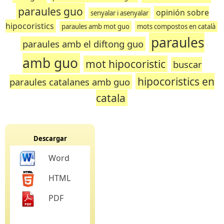
paraules guo
opinión sobre
senyalar i asenyalar
hipocoristics
paraules amb mot guo
mots compostos en català
paraules
paraules amb el diftong guo
amb guo
mot hipocoristic
buscar
hipocoristics en
paraules catalanes amb guo
catala
Descargar
Word
HTML
PDF