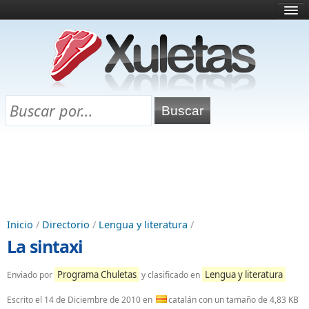
Inicio
¿Qué es esto?
Directorio
Selectividad
Chuletas para exámenes
Programa Chuletas
Inicio
/
Directorio
/
Lengua y literatura
/
La sintaxi
Programa Chuletas
Lengua y literatura
Enviado por
y clasificado en
Escrito el
14 de Diciembre de 2010
en
catalán con un tamaño de 4,83 KB