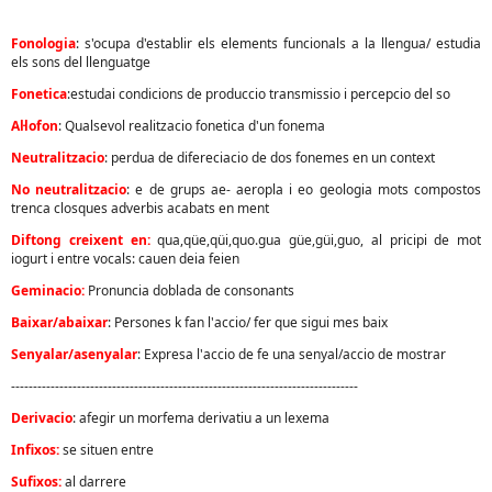
Fonologia
: s'ocupa d'establir els elements funcionals a la llengua/ estudia
els sons del llenguatge
Fonetica
:estudai condicions de produccio transmissio i percepcio del so
Al·lofon
: Qualsevol realitzacio fonetica d'un fonema
Neutralitzacio
: perdua de difereciacio de dos fonemes en un context
No neutralitzacio
: e de grups ae- aeropla i eo geologia mots compostos
trenca closques adverbis acabats en ment
Diftong creixent en:
qua,qüe,qüi,quo.gua güe,güi,guo, al pricipi de mot
iogurt i entre vocals: cauen deia feien
Geminacio:
Pronuncia doblada de consonants
Baixar/abaixar
: Persones k fan l'accio/ fer que sigui mes baix
Senyalar/asenyalar
: Expresa l'accio de fe una senyal/accio de mostrar
-------------------------------------------------------------------------------
Derivacio
: afegir un morfema derivatiu a un lexema
Infixos:
se situen entre
Sufixos:
al darrere