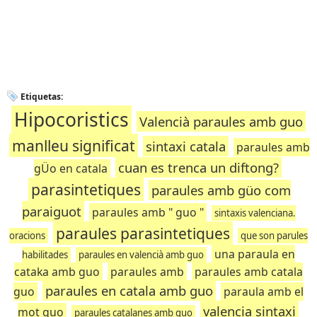
Etiquetas:
Hipocoristics
Valencià paraules amb guo
manlleu significat
sintaxi catala
paraules amb
cuan es trenca un diftong?
gÜo en catala
parasintetiques
paraules amb güo com
paraiguot
paraules amb " guo "
sintaxis valenciana.
paraules parasintetiques
oracions
que son parules
una paraula en
habilitades
paraules en valencià amb guo
cataka amb guo
paraules amb
paraules amb catala
paraules en catala amb guo
guo
paraula amb el
valencia sintaxi
mot guo
paraules catalanes amb guo