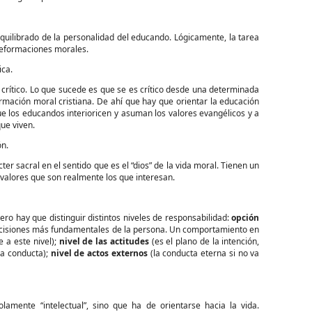
ibrado de la personalidad del educando. Lógicamente, la tarea
 deformaciones morales.
ica.
ico. Lo que sucede es que se es crítico desde una determinada
rmación moral cristiana. De ahí que hay que orientar la educación
que los educandos interioricen y asuman los valores evangélicos y a
que viven.
ón.
acral en el sentido que es el “dios” de la vida moral. Tienen un
s valores que son realmente los que interesan.
hay que distinguir distintos niveles de responsabilidad:
opción
decisiones más fundamentales de la persona. Un comportamiento en
 a este nivel);
nivel de las actitudes
(es el plano de la intención,
la conducta);
nivel de actos externos
(la conducta eterna si no va
 “intelectual”, sino que ha de orientarse hacia la vida.