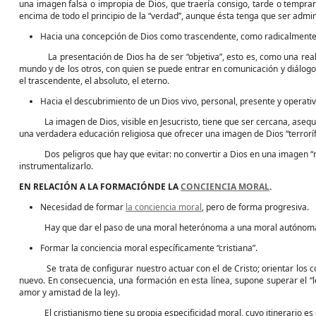
una imagen falsa o impropia de Dios, que traería consigo, tarde o tempran
encima de todo el principio de la “verdad”, aunque ésta tenga que ser admi
Hacia una concepción de Dios como trascendente, como radicalmente 
La presentación de Dios ha de ser “objetiva”, esto es, como una realidad 
mundo y de los otros, con quien se puede entrar en comunicación y diálogo, 
el trascendente, el absoluto, el eterno.
Hacia el descubrimiento de un Dios vivo, personal, presente y operativ
La imagen de Dios, visible en Jesucristo, tiene que ser cercana, asequi
una verdadera educación religiosa que ofrecer una imagen de Dios “terrorífic
Dos peligros que hay que evitar: no convertir a Dios en una imagen “mom
instrumentalizarlo.
EN RELACIÓN A LA FORMACIÓNDE LA
CONCIENCIA MORAL
.
Necesidad de formar
la conciencia moral
, pero de forma progresiva.
Hay que dar el paso de una moral heterónoma a una moral autónoma, qu
Formar la conciencia moral específicamente “cristiana”.
Se trata de configurar nuestro actuar con el de Cristo; orientar los co
nuevo. En consecuencia, una formación en esta línea, supone superar el “le
amor y amistad de la ley).
El cristianismo tiene su propia especificidad moral, cuyo itinerario es e