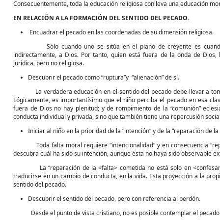
Consecuentemente, toda la educación religiosa conlleva una educación mor
EN RELACIÓN A LA FORMACIÓN DEL SENTIDO DEL PECADO.
Encuadrar el pecado en las coordenadas de su dimensión religiosa.
Sólo cuando uno se sitúa en el plano de creyente es cuando tien
indirectamente, a Dios. Por tanto, quien está fuera de la onda de Dios, l
jurídica, pero no religiosa.
Descubrir el pecado como “ruptura”y “alienación” de sí.
La verdadera educación en el sentido del pecado debe llevar a tomar c
Lógicamente, es importantísimo que el niño perciba el pecado en esa cla
fuera de Dios no hay plenitud; y de rompimiento de la “comunión” eclesia
conducta individual y privada, sino que también tiene una repercusión social
Iniciar al niño en la prioridad de la “intención” y de la “reparación de la
Toda falta moral requiere “intencionalidad” y en consecuencia “repar
descubra cuál ha sido su intención, aunque ésta no haya sido observable e
La “reparación de la <falta> cometida no está solo en <confesarse
traducirse en un cambio de conducta, en la vida. Esta proyección a la prop
sentido del pecado.
Descubrir el sentido del pecado, pero con referencia al perdón.
Desde el punto de vista cristiano, no es posible contemplar el pecado 