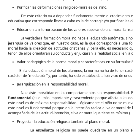
Purificar las deformaciones religioso-morales del niño.
De este criterio va a depender fundamentalmente el crecimiento equil
educativa que corresponde llevar a cabo es la de corregir y/o purificar las
Educar en la interiorización de los valores superando una moral farisa
La verdadera formación moral no hace al educando autómata, sino crít
jerarquía de valores que, en nuestro caso, es la que corresponde a una fo
moral hacia la creación de actitudes cristianas y, para ello, es necesario 
tenor de ellos orientarán su conducta y enjuiciarán la realidad social en la 
Valor pedagógico de la norma moral y características en su formulaci
En la educación moral de los alumnos, la norma no ha de tener carácter s
carácter de “mediación” y, por tanto, ha sido establecida al servicio de uno
Jerarquización en la responsabilidad moral.
No existe moralidad en los comportamientos sin responsabilidad. Pero 
fundamental (
es el más importante y trascendente porque afecta a las 
este nivel es de máxima responsabilidad. Lógicamente el niño no se mueve
este nivel es fundamental porque en la intención radica el valor moral de 
acompañada de las actitud-intención, el valor moral que tiene es mínimo.)
Proyectar la educación religiosa también al plano moral.
La enseñanza religiosa no puede quedarse en un plano solamente