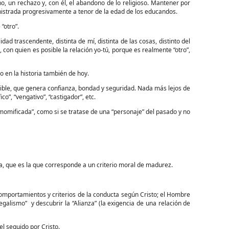
o, un rechazo y, con él, el abandono de lo religioso. Mantener por
nistrada progresivamente a tenor de la edad de los educandos.
“otro”.
trascendente, distinta de mí, distinta de las cosas, distinto del
con quien es posible la relación yo-tú, porque es realmente “otro”,
o en la historia también de hoy.
ble, que genera confianza, bondad y seguridad. Nada más lejos de
o”, “vengativo”, “castigador”, etc.
ificada”, como si se tratase de una “personaje” del pasado y no
e es la que corresponde a un criterio moral de madurez.
mportamientos y criterios de la conducta según Cristo; el Hombre
galismo” y descubrir la “Alianza” (la exigencia de una relación de
l seguido por Cristo.