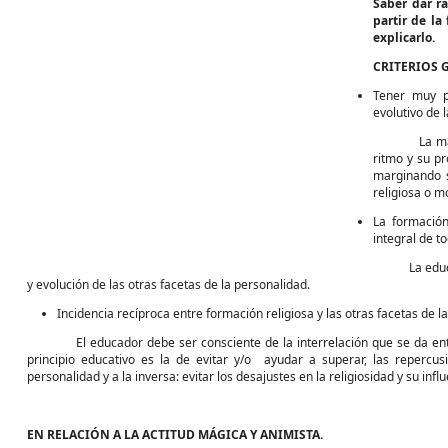
Saber dar ra
partir de la
explicarlo.
CRITERIOS 
Tener muy p
evolutivo de l
La maduració
ritmo y su pr
marginando s
religiosa o m
La formación
integral de t
La educación
y evolución de las otras facetas de la personalidad.
Incidencia recíproca entre formación religiosa y las otras facetas de l
El educador debe ser consciente de la interrelación que se da entre l
principio educativo es la de evitar y/o ayudar a superar, las repercus
personalidad y a la inversa: evitar los desajustes en la religiosidad y su infl
EN RELACIÓN A LA ACTITUD MÁGICA Y ANIMISTA.