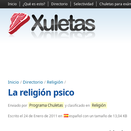
Inicio
¿Qué es esto?
Directorio
Selectividad
Chuletas para exá
Inicio
/
Directorio
/
Religión
/
La religión psico
Programa Chuletas
Religión
Enviado por
y clasificado en
Escrito el
24 de Enero de 2011
en
español con un tamaño de 13,04 KB