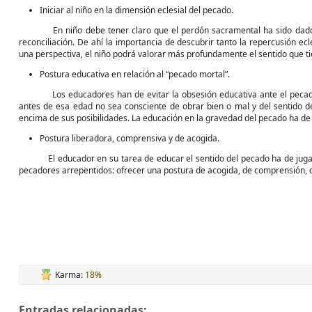
Iniciar al niño en la dimensión eclesial del pecado.
En niño debe tener claro que el perdón sacramental ha sido dado por Cr
reconciliación. De ahí la importancia de descubrir tanto la repercusión ec
una perspectiva, el niño podrá valorar más profundamente el sentido que ti
Postura educativa en relación al “pecado mortal”.
Los educadores han de evitar la obsesión educativa ante el pecado mo
antes de esa edad no sea consciente de obrar bien o mal y del sentido d
encima de sus posibilidades. La educación en la gravedad del pecado ha de 
Postura liberadora, comprensiva y de acogida.
El educador en su tarea de educar el sentido del pecado ha de jugar el 
pecadores arrepentidos: ofrecer una postura de acogida, de comprensión, d
Karma:
18%
Entradas relacionadas: