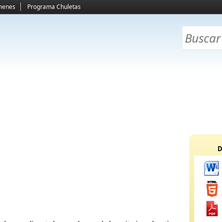
menes
Programa Chuletas
D