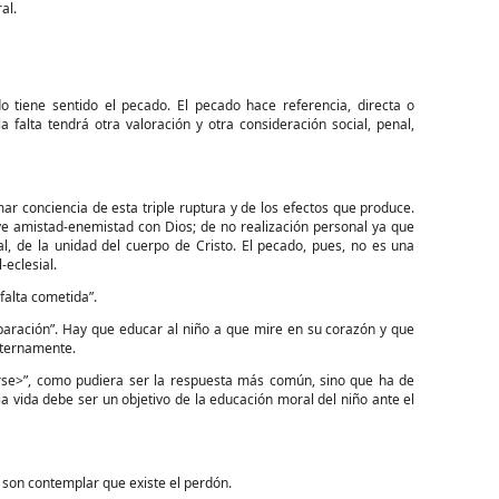
al.
e sentido el pecado. El pecado hace referencia, directa o
a falta tendrá otra valoración y otra consideración social, penal,
onciencia de esta triple ruptura y de los efectos que produce.
ve amistad-enemistad con Dios; de no realización personal ya que
l, de la unidad del cuerpo de Cristo. El pecado, pues, no es una
-eclesial.
 falta cometida”.
ación”. Hay que educar al niño a que mire en su corazón y que
xternamente.
>”, como pudiera ser la respuesta más común, sino que ha de
ia vida debe ser un objetivo de la educación moral del niño ante el
son contemplar que existe el perdón.