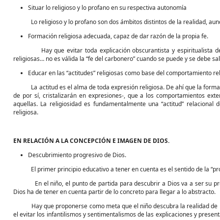
Situar lo religioso y lo profano en su respectiva autonomía
Lo religioso y lo profano son dos ámbitos distintos de la realidad, au
Formación religiosa adecuada, capaz de dar razón de la propia fe.
Hay que evitar toda explicación obscurantista y espiritualista de lo
religiosas… no es válida la “fe del carbonero” cuando se puede y se debe sali
Educar en las “actitudes” religiosas como base del comportamiento rel
La actitud es el alma de toda expresión religiosa. De ahí que la formació
de por sí, cristalizarán en expresiones-, que a los comportamientos ext
aquellas. La religiosidad es fundamentalmente una “actitud” relacional
religiosa.
EN RELACIÓN A LA CONCEPCIÓN E IMAGEN DE DIOS.
Descubrimiento progresivo de Dios.
El primer principio educativo a tener en cuenta es el sentido de la “pro
En el niño, el punto de partida para descubrir a Dios va a ser su propia
Dios ha de tener en cuenta partir de lo concreto para llegar a lo abstracto.
Hay que proponerse como meta que el niño descubra la realidad de Dio
el evitar los infantilismos y sentimentalismos de las explicaciones y presen