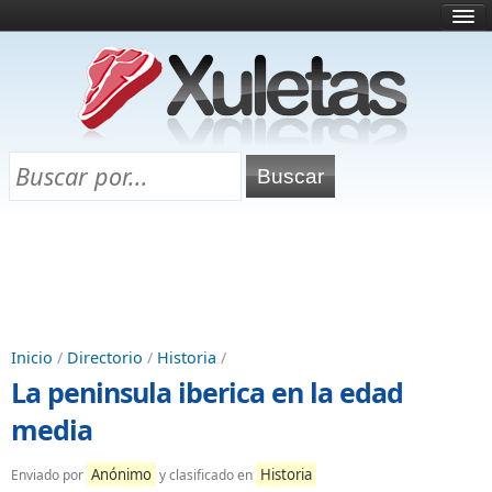
Inicio
¿Qué es esto?
Directorio
Selectividad
Chuletas para exámenes
Programa Chuletas
Inicio
/
Directorio
/
Historia
/
La peninsula iberica en la edad
media
Anónimo
Historia
Enviado por
y clasificado en