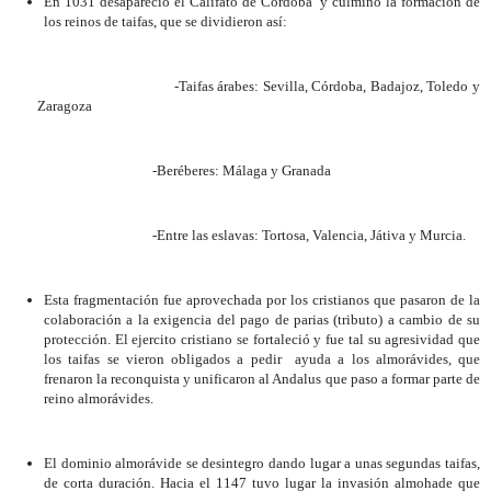
En 1031 desapareció el Califato de Córdoba
y culmino la formación de
los reinos de taifas, que se dividieron así:
-Taifas árabes: Sevilla, Córdoba, Badajoz, Toledo y
Zaragoza
-Beréberes: Málaga y Granada
-Entre las eslavas: Tortosa, Valencia, Játiva y Murcia.
Esta fragmentación fue aprovechada por los cristianos que pasaron de la
colaboración a la exigencia del pago de parias (tributo) a cambio de su
protección. El ejercito cristiano se fortaleció y fue tal su agresividad que
los taifas se vieron obligados a pedir
ayuda a los almorávides, que
frenaron la reconquista y unificaron al Andalus que paso a formar parte de
reino almorávides.
El dominio almorávide se desintegro dando lugar a unas segundas taifas,
de corta duración. Hacia el 1147 tuvo lugar la invasión almohade que