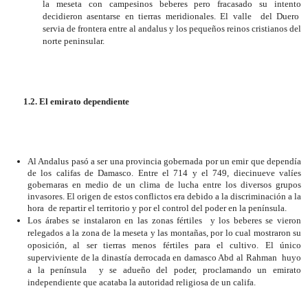
la meseta con campesinos beberes pero fracasado su intento
decidieron asentarse en tierras meridionales. El valle
del Duero
servia de frontera entre al andalus y los pequeños reinos cristianos del
norte peninsular.
1.2.
El emirato dependiente
Al Andalus pasó a ser una provincia gobernada por un emir que dependía
de los califas de Damasco. Entre el 714 y el 749, diecinueve valíes
gobernaras en medio de un clima de lucha entre los diversos grupos
invasores. El origen de estos conflictos era debido a la discriminación a la
hora
de repartir el territorio y por el control del poder en la península.
Los árabes se instalaron en las zonas fértiles
y los beberes se vieron
relegados a la zona de la meseta y las montañas, por lo cual mostraron su
oposición, al ser tierras menos fértiles para el cultivo. El único
superviviente de la dinastía derrocada en damasco Abd al Rahman
huyo
a la península
y se adueño del poder, proclamando un emirato
independiente que acataba la autoridad religiosa de un califa.