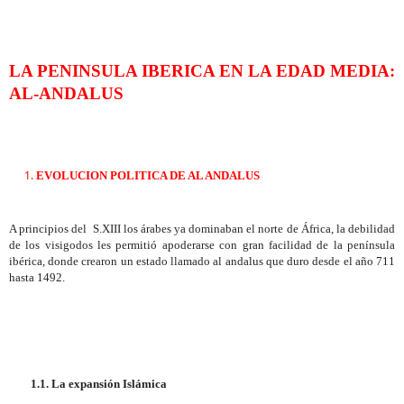
LA PENINSULA IBERICA EN LA EDAD MEDIA:
AL-ANDALUS
EVOLUCION POLITICA DE AL ANDALUS
A principios del
S.XIII los árabes ya dominaban el norte de África, la debilidad
de los visigodos les permitió apoderarse con gran facilidad de la península
ibérica, donde crearon un estado llamado al andalus que duro desde el año 711
hasta 1492.
1.1.
La expansión Islámica