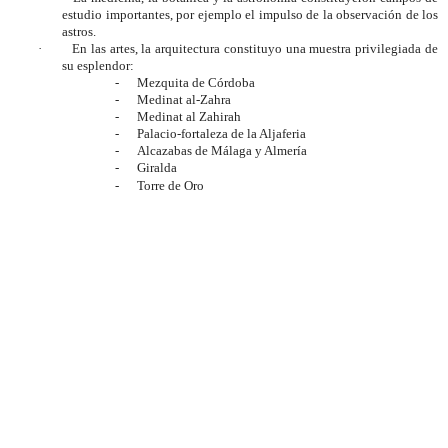
estudio importantes, por ejemplo el impulso de la observación de los
astros.
·
En las artes, la arquitectura constituyo una muestra privilegiada de
su esplendor:
-
Mezquita de Córdoba
-
Medinat al-Zahra
-
Medinat al Zahirah
-
Palacio-fortaleza de la Aljaferia
-
Alcazabas de Málaga y Almería
-
Giralda
-
Torre de Oro