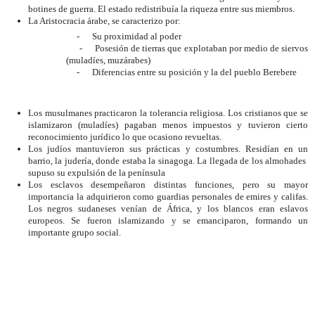
botines de guerra. El estado redistribuía la riqueza entre sus miembros.
La Aristocracia árabe, se caracterizo por:
-
Su proximidad al poder
-
Posesión de tierras que explotaban por medio de siervos
(muladíes, muzárabes)
-
Diferencias entre su posición y la del pueblo Berebere
Los musulmanes practicaron la tolerancia religiosa. Los cristianos que se
islamizaron (muladíes) pagaban menos impuestos y tuvieron cierto
reconocimiento jurídico lo que ocasiono revueltas.
Los judíos mantuvieron sus prácticas y costumbres. Residían en un
barrio, la judería, donde estaba la sinagoga. La llegada de los almohades
supuso su expulsión de la península
Los esclavos desempeñaron distintas funciones, pero su mayor
importancia la adquirieron como guardias personales de emires y califas.
Los negros sudaneses venían de África, y los blancos eran eslavos
europeos. Se fueron islamizando y se emanciparon, formando un
importante grupo social.