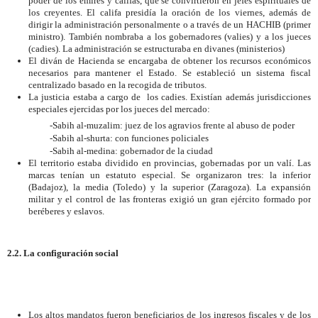
poder de los emires y califas, que se convirtieron en jefes espirituales de
los creyentes. El califa presidía la oración de los viernes, además de
dirigir la administración personalmente o a través de un HACHIB (primer
ministro). También nombraba a los gobernadores (valies) y a los jueces
(cadies). La administración se estructuraba en divanes (ministerios)
El diván de Hacienda se encargaba de obtener los recursos económicos
necesarios para mantener el Estado. Se estableció un sistema fiscal
centralizado basado en la recogida de tributos.
La justicia estaba a cargo de
los cadies. Existían además jurisdicciones
especiales ejercidas por los jueces del mercado:
-Sabih al-muzalim: juez de los agravios frente al abuso de poder
-Sabih al-shurta: con funciones policiales
-Sabih al-medina: gobernador de la ciudad
El territorio estaba dividido en provincias, gobernadas por un valí. Las
marcas tenían un estatuto especial. Se organizaron tres: la inferior
(Badajoz), la media (Toledo) y la superior (Zaragoza). La expansión
militar y el control de las fronteras exigió un gran ejército formado por
beréberes y eslavos.
2.2. La configuración social
Los altos mandatos fueron beneficiarios de los ingresos fiscales y de los