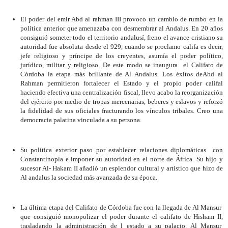
El poder del emir Abd al rahman III provoco un cambio de rumbo en la
política anterior que amenazaba con desmembrar al Andalus. En 20 años
consiguió someter todo el territorio andalusí, freno el avance cristiano su
autoridad fue absoluta desde el 929, cuando se proclamo califa es decir,
jefe religioso y príncipe de los creyentes, asumía el poder político,
jurídico, militar y religioso. De este modo se inaugura
el Califato de
Córdoba la etapa más brillante de Al Andalus. Los éxitos deAbd al
Rahman permitieron fortalecer el Estado y el propio poder califal
haciendo efectiva una centralización fiscal, llevo acabo la reorganización
del ejército por medio de tropas mercenarias, beberes y eslavos y reforzó
la fidelidad de sus oficiales fracturando los vínculos tribales. Creo una
democracia palatina vinculada a su persona.
Su política exterior paso por establecer relaciones diplomáticas
con
Constantinopla e imponer su autoridad en el norte de África. Su hijo y
sucesor Al- Hakam II añadió un esplendor cultural y artístico que hizo de
Al andalus la sociedad más avanzada de su época.
La última etapa del Califato de Córdoba fue con la llegada de Al Mansur
que consiguió monopolizar el poder durante el califato de Hisham II,
trasladando la administración de l estado a su palacio. Al Mansur