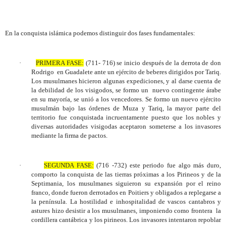
En la conquista islámica podemos distinguir dos fases fundamentales:
·
PRIMERA FASE:
(711- 716) se inicio después de la derrota de don
Rodrigo
en Guadalete ante un ejército de beberes dirigidos por Tariq.
Los musulmanes hicieron algunas expediciones, y al darse cuenta de
la debilidad de los visigodos, se formo un
nuevo contingente árabe
en su mayoría, se unió a los vencedores. Se formo un nuevo ejército
musulmán bajo las órdenes de Muza y Tariq, la mayor parte del
territorio fue conquistada incruentamente puesto que los nobles y
diversas autoridades visigodas aceptaron someterse a los invasores
mediante la firma de pactos.
·
SEGUNDA FASE:
(716 -732) este periodo fue algo más duro,
comporto la conquista de las tierras próximas a los Pirineos y de la
Septimania, los musulmanes siguieron su expansión por el reino
franco, donde fueron derrotados en Poitiers y obligados a replegarse a
la península. La hostilidad e inhospitalidad de vascos cantabros y
astures hizo desistir a los musulmanes, imponiendo como frontera
la
cordillera cantábrica y los pirineos. Los invasores intentaron repoblar