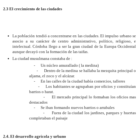
2.3 El crecimiento de las ciudades
La población tendió a concentrarse en las ciudades. El impulso urbano se
asocio a su carácter de centro administrativo, político, religioso, e
intelectual. Córdoba llego a ser la gran ciudad de la Europa Occidental
aunque decayó con la formación de las taifas.
La ciudad musulmana constaba de :
-
Un núcleo amurallado ( la medina)
-
Dentro de la medina se hallaba la mezquita principal o
aljama, el zoco y el alcázar.
-
En las calles de la ciudad había comercios, talleres
-
Los habitantes se agrupaban por oficios y constituían
barrios o harat.
-
El mercado principal lo formaban los oficios mas
destacados
-
Se iban formando nuevos barrios o arrabales
-
Fuera de la ciudad los jardines, parques y huertas
completaban el paisaje
2.4. El desarrollo agrícola y urbano