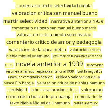
comentario texto selectividad niebla
valoracion critica san manuel bueno
martir selectividad
narrativa anterior a 1939
comentario de texto san manuel bueno martir
valoracion critica niebla selectividad
comentario crítico de amor y pedagogía
valoracion de la obra niebla
valoración critica
niebla miguel unamuno
resumen de la narrativa anterior a
novela anterior a 1939
1939
selectividad
resumen la narracion española anterior al 1939
castilla miguel de
critica y valoracion de la
unamuno comentario de texto
busca Pio baroja
valoracion critica de niebla unamuno
valoracion
selectividad
la busca valoracion critica
critica de la busca de pio baroja
comentario de
texto Niebla Miguel de Unamuno
castilla unamuno