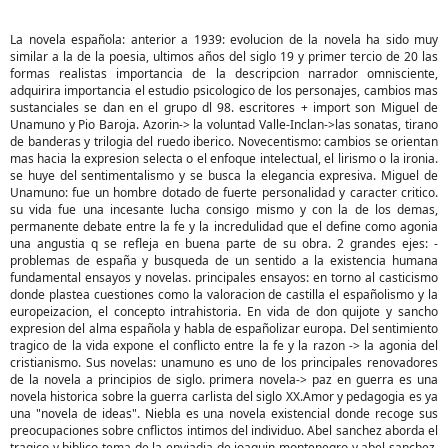
La novela española: anterior a 1939: evolucion de la novela ha sido muy
similar a la de la poesia, ultimos años del siglo 19 y primer tercio de 20 las
formas realistas importancia de la descripcion narrador omnisciente,
adquirira importancia el estudio psicologico de los personajes, cambios mas
sustanciales se dan en el grupo dl 98. escritores + import son Miguel de
Unamuno y Pio Baroja. Azorin-> la voluntad Valle-Inclan->las sonatas, tirano
de banderas y trilogia del ruedo iberico. Novecentismo: cambios se orientan
mas hacia la expresion selecta o el enfoque intelectual, el lirismo o la ironia.
se huye del sentimentalismo y se busca la elegancia expresiva. Miguel de
Unamuno: fue un hombre dotado de fuerte personalidad y caracter critico.
su vida fue una incesante lucha consigo mismo y con la de los demas,
permanente debate entre la fe y la incredulidad que el define como agonia
una angustia q se refleja en buena parte de su obra. 2 grandes ejes: -
problemas de españa y busqueda de un sentido a la existencia humana
fundamental ensayos y novelas. principales ensayos: en torno al casticismo
donde plastea cuestiones como la valoracion de castilla el españolismo y la
europeizacion, el concepto intrahistoria. En vida de don quijote y sancho
expresion del alma española y habla de españolizar europa. Del sentimiento
tragico de la vida expone el conflicto entre la fe y la razon -> la agonia del
cristianismo. Sus novelas: unamuno es uno de los principales renovadores
de la novela a principios de siglo. primera novela-> paz en guerra es una
novela historica sobre la guerra carlista del siglo XX.Amor y pedagogia es ya
una "novela de ideas". Niebla es una novela existencial donde recoge sus
preocupaciones sobre cnflictos intimos del individuo. Abel sanchez aborda el
tragico y biblico tema de la enviadia de joaquin montenegro y abel sanchez.