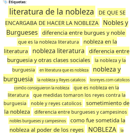
Etiquetas:
literatura de la nobleza
DE QUE SE
Nobles y
ENCARGABA DE HACER LA NOBLEZA
Burgueses
diferencia entre burgues y noble
nobleza en la
que es la nobleza literatura
nobleza literatura
literatura
diferencia entre
burguesia y otras clases sociales
la nobleza y la
nobleza y
burguesia
en literatura que es nobleza
burguesia
la nobleza y Reyes catalicos
losreyes.com catolicos
que es nobleza en la
com0o consiguieron la nobleza
literatura
que medidas tomaron los reyes contra la
sometimiento de
burguesia
noble y reyes catolicos
la nobleza
diferencia entre burgueses y campesinos
como fue sometida la
nobles burgueses y campesinos
NOBLEZA
nobleza al poder de los reyes
la