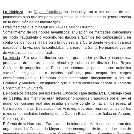
La Nobleza
: Los
Reyes Católicos
no desposeyeron a los nobles de sus
patrimonios sino que les permitieron consolidarlos mediante la generalización
de la institución de los mayorazgos.
Otras medidas que tomaron
los Reyes Católicos
fueron:
Sometimiento de los nobles levantiscos, anulación de mercedes concedidas
de modo fraudulento o violento, legislación a favor de los campesinos y en
contra de los nobles, atrajeron a la nobleza a la Corte donde le dieron cargos
pagados, a la vez que la controlaban y crearon la Santa Hermandad cuerpo
de vigilancia en el medio rural.
La Iglesia
: Era una institución con un gran poder político y económico,
propietaria de tierras, poseía ejército y cobraba el diezmo. Los Reyes
Católicos le propusieron al Papa que nombrara a personas con auténtica
vocación religiosa o a adictos políticos, para ocupar los cargos
eclesiásticos.Con el Patronato regio nombraban directamente a los de
Granada y América. Consiguieron que el clero castellano pagara la llamada
Constribución voluntaría.
De consejos creados por los Reyes Católicos cabe destacar: El Consejo Real
de Castilla, sus mienbros eran letrados nombrados y pagados por el rey, el
poder del consejo real que residia siempre donde lo hacian los reyes, El
Consejo de Indias. Destacaban los virreyes, que eran representantes de los
reyes en los distintos territorios de la Corona Española. Los había en Aragón,
Cataluña, etc.
Reforma de la Haciencia .Para sanear la reforma de Hacienda se crearon dos
organismos: La Contaduría Mayor que se encargaba de la recaudaciones de