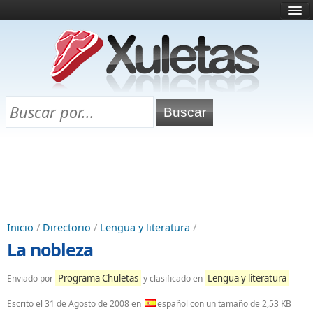
Inicio
¿Qué es esto?
Directorio
Selectividad
Chuletas para exámenes
Programa Chuletas
Inicio
/
Directorio
/
Lengua y literatura
/
La nobleza
Programa Chuletas
Lengua y literatura
Enviado por
y clasificado en
Escrito el
31 de Agosto de 2008
en
español con un tamaño de 2,53 KB