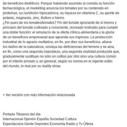
de beneficios dietéticos. Porque habiendo asumido la comida su función
farmacológica, el markéting anuncia los tomates por su contenido en
proteínas, su condición hipocalórica, su riqueza en vitamina C, su aporte de
potasio, magnesio, zinc, fósforo o hierro.
¿Fin pues de los tomates/tomates? Fin del tomate ignorante de sí mismo y
principio del tomate cultivado y consciente, recreado instruido para cumplir
una doble función: el simulacro de la oferta clínico-alimentaria y la gloria
de un beneficios empresarial que agranda sus ingresos. La producción
industrial de lo agrario multiplica, en fin, por diez sus beneficios, allana
los daños de la naturaleza, soslaya las deficiencias del terreno y se alza,
en fin, como una segunda naturaleza, una segunda realidad producida que,
gradualmente sustituye no sólo un cultivo por otro sino una cultura común
por el interés privado y, en general, según es norma en el vigente estilo
del mundo, lo real por su reality show.
> Ver versión con más información relacionada
Portada Titulares del día
Internacional Opinión España Sociedad Cultura
Espectáculos Gente Deportes Economía Radio y Tv Última