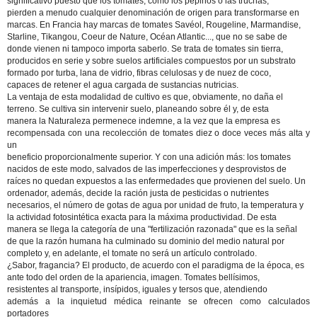
significativo puesto que los tomates, como los pepinos o las truchas,
pierden a menudo cualquier denominación de origen para transformarse en
marcas. En Francia hay marcas de tomates Savéol, Rougeline, Marmandise,
Starline, Tikangou, Coeur de Nature, Océan Atlantic..., que no se sabe de
donde vienen ni tampoco importa saberlo. Se trata de tomates sin tierra,
producidos en serie y sobre suelos artificiales compuestos por un substrato
formado por turba, lana de vidrio, fibras celulosas y de nuez de coco,
capaces de retener el agua cargada de sustancias nutricias.
La ventaja de esta modalidad de cultivo es que, obviamente, no daña el
terreno. Se cultiva sin intervenir suelo, planeando sobre él y, de esta
manera la Naturaleza permenece indemne, a la vez que la empresa es
recompensada con una recolección de tomates diez o doce veces más alta y
un
beneficio proporcionalmente superior. Y con una adición más: los tomates
nacidos de este modo, salvados de las imperfecciones y desprovistos de
raíces no quedan expuestos a las enfermedades que provienen del suelo. Un
ordenador, además, decide la ración justa de pesticidas o nutrientes
necesarios, el número de gotas de agua por unidad de fruto, la temperatura y
la actividad fotosintética exacta para la máxima productividad. De esta
manera se llega la categoría de una "fertilización razonada" que es la señal
de que la razón humana ha culminado su dominio del medio natural por
completo y, en adelante, el tomate no será un artículo controlado.
¿Sabor, fragancia? El producto, de acuerdo con el paradigma de la época, es
ante todo del orden de la apariencia, imagen. Tomates bellísimos,
resistentes al transporte, insípidos, iguales y tersos que, atendiendo
además a la inquietud médica reinante se ofrecen como calculados
portadores