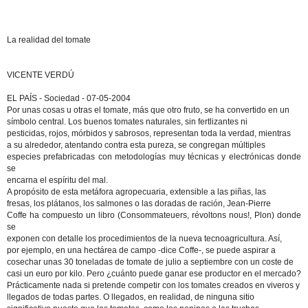
La realidad del tomate
VICENTE VERDÚ
EL PAÍS - Sociedad - 07-05-2004
Por unas cosas u otras el tomate, más que otro fruto, se ha convertido en un
símbolo central. Los buenos tomates naturales, sin fertlizantes ni
pesticidas, rojos, mórbidos y sabrosos, representan toda la verdad, mientras
a su alrededor, atentando contra esta pureza, se congregan múltiples
especies prefabricadas con metodologías muy técnicas y electrónicas donde
se
encarna el espíritu del mal.
A propósito de esta metáfora agropecuaria, extensible a las piñas, las
fresas, los plátanos, los salmones o las doradas de ración, Jean-Pierre
Coffe ha compuesto un libro (Consommateuers, révoltons nous!, Plon) donde
se
exponen con detalle los procedimientos de la nueva tecnoagricultura. Así,
por ejemplo, en una hectárea de campo -dice Coffe-, se puede aspirar a
cosechar unas 30 toneladas de tomate de julio a septiembre con un coste de
casi un euro por kilo. Pero ¿cuánto puede ganar ese productor en el mercado?
Prácticamente nada si pretende competir con los tomates creados en viveros y
llegados de todas partes. O llegados, en realidad, de ninguna sitio