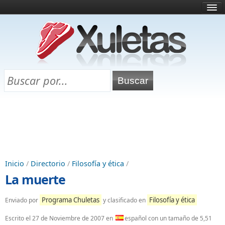
Inicio
¿Qué es esto?
Directorio
Selectividad
Chuletas para exámenes
Programa Chuletas
Inicio
/
Directorio
/
Filosofía y ética
/
La muerte
Programa Chuletas
Filosofía y ética
Enviado por
y clasificado en
Escrito el
27 de Noviembre de 2007
en
español con un tamaño de 5,51