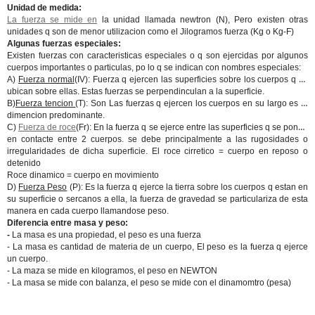
Unidad de medida:
La fuerza se mide en
la unidad llamada newtron (N), Pero existen otras
unidades q son de menor utilizacion como el Jilogramos fuerza (Kg o Kg-F)
Algunas fuerzas especiales:
Existen fuerzas con caracteristicas especiales o q son ejercidas por algunos
cuerpos importantes o particulas, po lo q se indican con nombres especiales:
A)
Fuerza normal
(IV): Fuerza q ejercen las superficies sobre los cuerpos q se
ubican sobre ellas. Estas fuerzas se perpendinculan a la superficie.
B)
Fuerza tencion
(T): Son Las fuerzas q ejercen los cuerpos en su largo es la
dimencion predominante.
C)
Fuerza de roce
(Fr): En la fuerza q se ejerce entre las superficies q se ponen
en contacte entre 2 cuerpos. se debe principalmente a las rugosidades o
irregularidades de dicha superficie. El roce cirretico = cuerpo en reposo o
detenido
Roce dinamico = cuerpo en movimiento
D)
Fuerza Peso
(P): Es la fuerza q ejerce la tierra sobre los cuerpos q estan en
su superficie o sercanos a ella, la fuerza de gravedad se particulariza de esta
manera en cada cuerpo llamandose peso.
Diferencia entre masa y peso:
-
La masa es una propiedad, el peso es una fuerza
- La masa es cantidad de materia de un cuerpo, El peso es la fuerza q ejerce
un cuerpo.
- La maza se mide en kilogramos, el peso en NEWTON
- La masa se mide con balanza, el peso se mide con el dinamomtro (pesa)