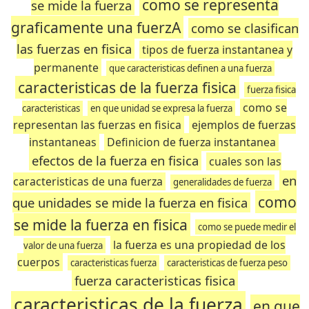
como se representa
se mide la fuerza
graficamente una fuerzA
como se clasifican
las fuerzas en fisica
tipos de fuerza instantanea y
permanente
que caracteristicas definen a una fuerza
caracteristicas de la fuerza fisica
fuerza fisica
como se
caracteristicas
en que unidad se expresa la fuerza
representan las fuerzas en fisica
ejemplos de fuerzas
instantaneas
Definicion de fuerza instantanea
efectos de la fuerza en fisica
cuales son las
en
caracteristicas de una fuerza
generalidades de fuerza
como
que unidades se mide la fuerza en fisica
se mide la fuerza en fisica
como se puede medir el
la fuerza es una propiedad de los
valor de una fuerza
cuerpos
caracteristicas fuerza
caracteristicas de fuerza peso
fuerza caracteristicas fisica
caracteristicas de la fuerza
en que