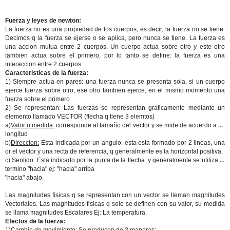
Fuerza y leyes de newton:
La fuerza no es una propiedad de los cuerpos, es decir, la fuerza no se tiene.
Decimos q la fuerza se ejerse o se aplica, pero nunca se tiene. La fuerza es
una accion mutua entre 2 cuerpos. Un cuerpo actua sobre otro y este otro
tambien actua sobre el primero, por lo tanto se define: la fuerza es una
interaccion entre 2 cuerpos.
Caracteristicas de la fuerza:
1) Siempre actua en pares: una fuerza nunca se presenta sola, si un cuerpo
ejerce fuerza sobre otro, ese otro tambien ejerce, en el mismo momento una
fuerza sobre el primero
2) Se representan: Las fuerzas se representan graficamente mediante un
elemento llamado VECTOR (flecha q tiene 3 elemtos)
a)
Valor o medida:
corresponde al tamaño del vector y se mide de acuerdo a su
longitud
b)
Direccion:
Esta indicada por un angulo, esta esta formado por 2 lineas, una
or el vector y una recta de referencia, q generalmente es la horizontal positiva.
c)
Sentido:
Esta indicado por la punta de la flecha. y generalmente se utiliza el
termino "hacia" ej: "hacia" arriba
"hacia" abajo.
Las magnitudes fisicas q se representan con un vector se lleman magnitudes
Vectoriales. Las magnitudes fisicas q solo se definen con su valor, su medida
se llama magnitudes Escalares Ej: La temperatura.
Efectos de la fuerza: