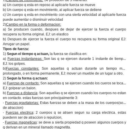
1)
Cambio de movimiento:
Se producen de 3 maneras:
a) Un cuerpo q esta en reposo al aplicarle fuerza se mueve
b) Un cuerpo q esta en movimiento, al aplicar fuerza se detiene
c) Un cuerpo q esta en movimiento con una sierta velocidad al aplicarle fuerza
puede aumentar o disminuir velocidad
2)
Cambio en la forma o deformacion:
a) Se producen cuando, despues de dejar de ejercer la fuerza el cuerpo
recupera su forma original. EJ: un elastico
b) Despues de ejercer la fuerza el cuerpo no recupera su forma original EJ:
Arrugar un papel.
Tipos de fuerza:
1)
Segun el tiempo q actuan,
la fuerza se clasifica en:
a)
Fuerzas instantaneas:
Son las q se ejercen durante 1 instante de tiempo,
EJ: los golpes.
b)
Fuerzas constantes:
Son aquellas q actuan durante un tiempo mas
prolongado, o en forma permanente, EJ: mover un mueble de un lugar a otro.
2)
Segun la forma q actuan:
a)
Fuerzas de contacto:
Son aquellas q se ejercen cuando los cueros se tocan.
EJ: golpear un balon.
b)
Fuerzas a distancia
: Son aquellas q se ejercen cuando los cuerpos no estan
en contacto. estas fuerzas son principalmente 3:
-
Fuerzas gravitatorias:
Estas fuerzas se deben a la masa de los cuerpos(solo
de atraccion)
-
Fuerzas electrica
: 2 cuerpos q se atraen segun su carga electrica. estas
puedenn ser de atraccion o repulcion,
-
Fuerzas magneticas
: se deve a sierta propiedad q poseen algunos cuerpos y
q derivan en un mineral llamado magnetita.