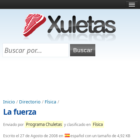
Inicio
¿Qué es esto?
Directorio
Selectividad
Chuletas para exámenes
Programa Chuletas
Inicio
/
Directorio
/
Física
/
La fuerza
Programa Chuletas
Física
Enviado por
y clasificado en
Escrito el
27 de Agosto de 2008
en
español con un tamaño de 4,92 KB