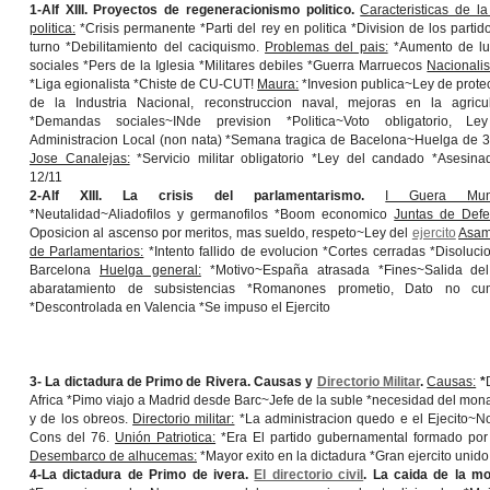
1-Alf XIII. Proyectos de regeneracionismo politico.
Caracteristicas de la
politica:
*Crisis permanente *Parti del rey en politica *Division de los partid
turno *Debilitamiento del caciquismo.
Problemas del pais:
*Aumento de lu
sociales *Pers de la Iglesia *Militares debiles *Guerra Marruecos
Nacionali
*Liga egionalista *Chiste de CU-CUT!
Maura:
*Invesion publica~Ley de prote
de la Industria Nacional, reconstruccion naval, mejoras en la agricul
*Demandas sociales~INde prevision *Politica~Voto obligatorio, L
Administracion Local (non nata) *Semana tragica de Bacelona~Huelga de 3
Jose Canalejas:
*Servicio militar obligatorio *Ley del candado *Asesina
12/11
2-Alf XIII. La crisis del parlamentarismo.
I Guera Mundia
*Neutalidad~Aliadofilos y germanofilos *Boom economico
Juntas de Defe
Oposicion al ascenso por meritos, mas sueldo, respeto~Ley del
ejercito
Asam
de Parlamentarios:
*Intento fallido de evolucion *Cortes cerradas *Disoluci
Barcelona
Huelga general:
*Motivo~España atrasada *Fines~Salida del
abaratamiento de subsistencias *Romanones prometio, Dato no cum
*Descontrolada en Valencia *Se impuso el Ejercito
3- La dictadura de Primo de Rivera. Causas y
Directorio Militar
.
Causas:
*
Africa *Pimo viajo a Madrid desde Barc~Jefe de la suble *necesidad del mona
y de los obreos.
Directorio militar:
*La administracion quedo e el Ejecito~No 
Cons del 76.
Unión Patriotica:
*Era El partido gubernamental formado por pa
Desembarco de alhucemas:
*Mayor exito en la dictadura *Gran ejercito unido
4-La dictadura de Primo de ivera.
El directorio civil
. La caida de la m