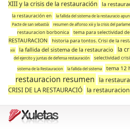
XIII y la crisis de la restauración
la restaur
la restauración en
la fallida del sistema de la restauracio apu
Pacte de san sebastià
resumen de alfonso xiii y la crisis del parla
restauracion borbonica
tema para selectividad de 
RESTAURACION
historia para tontos. Crisi de la res
la c
la fallida del sistema de la restauracio
xiii
selectividad cri
del ejercito y juntas de defensa restauración
tema 12 h
sistema de la Restauracion
la fallida del sistema
restauracion resumen
la restau
CRISI DE LA RESTAURACIÓ
la restauracio