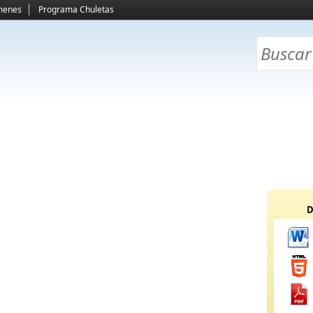
menes
Programa Chuletas
D