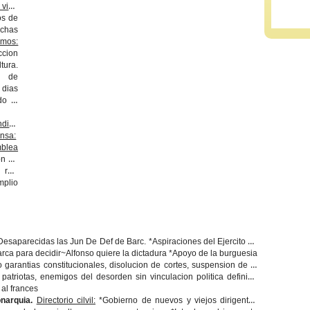
 vida
os de
chas
smos:
ccion
tura.
ey de
 dias
do el
l:
nsa:
blea
on en
 rey,
plio
Desaparecidas las Jun De Def de Barc. *Aspiraciones del Ejercito de
rca para decidir~Alfonso quiere la dictadura *Apoyo de la burguesia
garantias constitucionales, disolucion de cortes, suspension de la
triotas, enemigos del desorden sin vinculacion politica definida
 al frances
onarquia.
Directorio cilvil:
*Gobierno de nuevos y viejos dirigentes