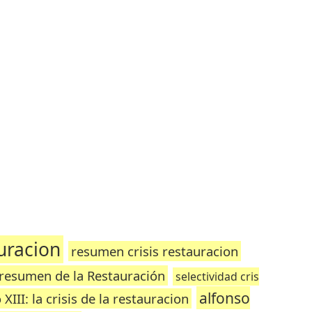
auracion
resumen crisis restauracion
resumen de la Restauración
selectividad cris
alfonso
III: la crisis de la restauracion