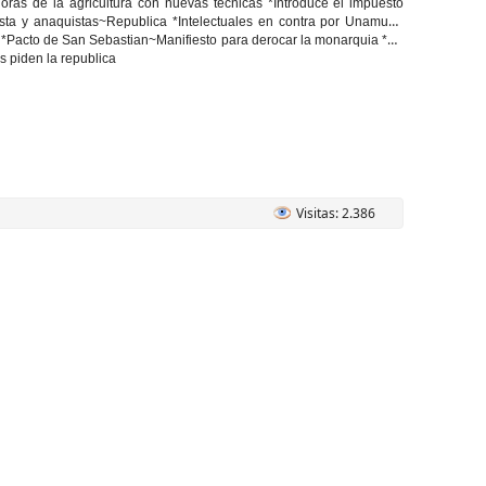
ras de la agricultura con nuevas tecnicas *Introduce el impuesto
ta y anaquistas~Republica *Intelectuales en contra por Unamuno
*Pacto de San Sebastian~Manifiesto para derocar la monarquia *Se
s piden la republica
Visitas: 2.386