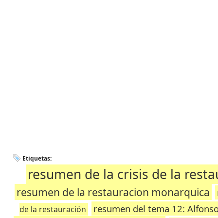
Etiquetas:
resumen de la crisis de la rest
resumen de la restauracion monarquica
resumen del tema 12: Alfonso X
de la restauración