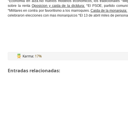
*Economia en alza.No nuevos modelos economicos, los tradicionales *Mejo
sobre la renta
Oposicion y caida de la dictdura:
*El PSOE, partido comunis
*Militares en contra por favoritismo a los marroquies.
Caida de la monarquia:
celebraron elecciones con mas monarquicos *El 13 de abril miles de persona
Karma:
17%
Entradas relacionadas: