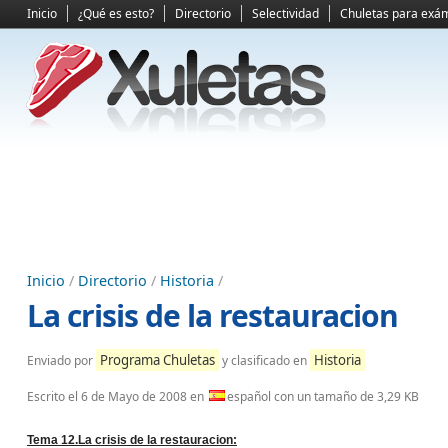
Inicio
¿Qué es esto?
Directorio
Selectividad
Chuletas para exá
Inicio
/
Directorio
/
Historia
/
La crisis de la restauracion
Programa Chuletas
Historia
Enviado por
y clasificado en
Escrito el
6 de Mayo de 2008
en
español con un tamaño de 3,29 KB
Tema 12.La crisis de la restauracion: