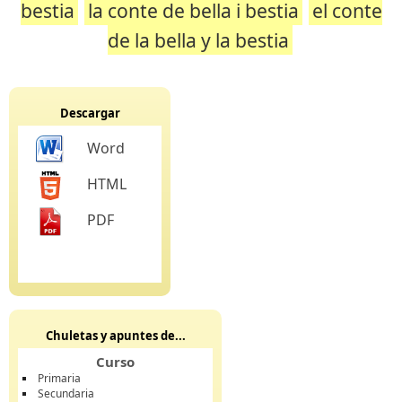
bestia
la conte de bella i bestia
el conte
de la bella y la bestia
Descargar
Word
HTML
PDF
Chuletas y apuntes de...
Curso
Primaria
Secundaria