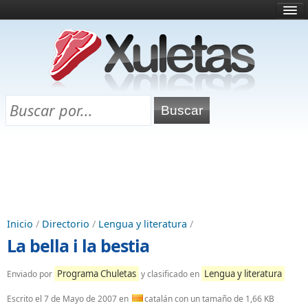
Inicio
¿Qué es esto?
Directorio
Selectividad
Chuletas para exámenes
Programa Chuletas
Inicio
/
Directorio
/
Lengua y literatura
/
La bella i la bestia
Programa Chuletas
Lengua y literatura
Enviado por
y clasificado en
Escrito el
7 de Mayo de 2007
en
catalán con un tamaño de 1,66 KB