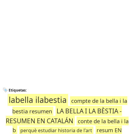
Etiquetas:
labella ilabestia
compte de la bella i la
LA BELLA I LA BÈSTIA -
bestia resumen
RESUMEN EN CATALÁN
conte de la bella i la
b
resum EN
perquè estudiar historia de l'art