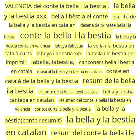
la bella
VALENCIÀ del conte la bella i la bestia .
y la bestia xxx
bella i bèstia el conte
escrito de
la bella y la bestia en catalan
desene de printese beiia i la
conte la bella i la bestia
bestia
la bella y la
la vella i la bèstia en
bestia conte en valencià
labeya ilabestia
català curts
labeya ilabestia xxx
la bella i la bestia per
labella,ilabestia,
imprimir
cançoners bella i bestia
conte en
en catala
musical la bella y la bestia en catala
resum de la bella
català de la bella y la bestia
ila bestia
bella y bestia
el conte de la bella i bestia catala
cantada en catalan
resumen del conte la bella i la bestia en
la bella y la
valencia
contes curts la bella y la bestia
la bella y la bestia
bèstia(conte resumit)
en catalan
resum del conte la bella i la