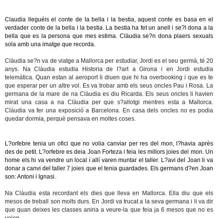
Claudia lleguéis el conte de la bella i la bestia, aquest conte es basa en el
verdader conte de la bella i la bestia. La bestia ha fet un anell i se?l dona a la
bella que es la persona que mes estima. Clàudia se?n dona plaers sexuals
sola amb una imatge que recorda.
Clàudia se?n va de viatge a Mallorca per estudiar, Jordi es el seu germà, té 20
anys. Na Clàudia estudia Historia de l?art a Girona i en Jordi estudia
telemàtica. Quan estan al aeroport li diuen que hi ha overbooking i que es te
que esperar per un altre vol. Es va trobar amb els seus oncles Pau i Rosa. La
germana de la mare de na Clàudia es diu Ricarda. Els seus oncles li havien
mirat una casa a na Clàudia per que s?allotgi mentres esta a Mallorca.
Clàudia va fer una exposició a Barcelona. En casa dels oncles no es podia
quedar dormia, perquè pensava en moltes coses.
L?orfebre tenia un ofici que no volia canviar per res del mon, l?havia après
des de petit. L?orfebre es deia Joan Forteza i feia les millors joies del mon. Un
home els hi va vendre un local i allí varen muntar el taller. L?avi del Joan li va
donar a canvi del taller 7 joies que el tenia guardades. Els germans d?en Joan
son: Antoni i Ignasi.
Na Clàudia esta recordant els dies que lleva en Mallorca. Ella diu que els
mesos de treball son molts durs. En Jordi va trucat a la seva germana i li va dir
que quan deixes les classes aniria a veure-la que feia ja 6 mesos que no es