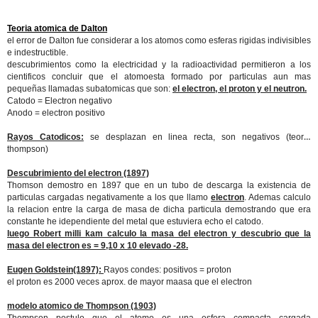
Teoria atomica de Dalton
el error de Dalton fue considerar a los atomos como esferas rigidas indivisibles
e indestructible.
descubrimientos como la electricidad y la radioactividad permitieron a los
cientificos concluir que el atomoesta formado por particulas aun mas
pequeñas llamadas subatomicas que son:
el electron, el proton y el neutron.
Catodo = Electron negativo
Anodo = electron positivo
Rayos Catodicos:
se desplazan en linea recta, son negativos (teoria
thompson)
Descubrimiento del electron (1897)
Thomson demostro en 1897 que en un tubo de descarga la existencia de
particulas cargadas negativamente a los que llamo
electron
. Ademas calculo
la relacion entre la carga de masa de dicha particula demostrando que era
constante he idependiente del metal que estuviera echo el catodo.
luego Robert milli kam calculo la masa del electron y descubrio que la
masa del electron es = 9,10 x 10 elevado -28.
Eugen Goldstein(1897):
Rayos condes: positivos = proton
el proton es 2000 veces aprox. de mayor maasa que el electron
modelo atomico de Thompson (1903)