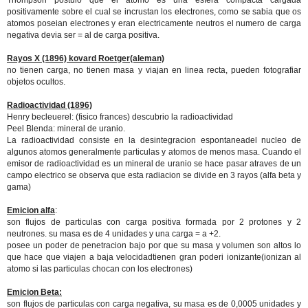
Thompson postulo que el atomo es una esfera compacta cargada
positivamente sobre el cual se incrustan los electrones, como se sabia que os
atomos poseian electrones y eran electricamente neutros el numero de carga
negativa devia ser = al de carga positiva.
Rayos X (1896) kovard Roetger(aleman)
no tienen carga, no tienen masa y viajan en linea recta, pueden fotografiar
objetos ocultos.
Radioactividad (1896)
Henry becleuerel: (fisico frances) descubrio la radioactividad
Peel Blenda: mineral de uranio.
La radioactividad consiste en la desintegracion espontaneadel nucleo de
algunos atomos generalmente particulas y atomos de menos masa. Cuando el
emisor de radioactividad es un mineral de uranio se hace pasar atraves de un
campo electrico se observa que esta radiacion se divide en 3 rayos (alfa beta y
gama)
Emicion alfa
:
son flujos de particulas con carga positiva formada por 2 protones y 2
neutrones. su masa es de 4 unidades y una carga = a +2.
posee un poder de penetracion bajo por que su masa y volumen son altos lo
que hace que viajen a baja velocidadtienen gran poderi ionizante(ionizan al
atomo si las particulas chocan con los electrones)
Emicion Beta:
son flujos de particulas con carga negativa, su masa es de 0,0005 unidades y