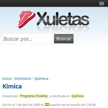
Inicio
¿Qué es esto?
Directorio
Selectividad
Chuletas para exámenes
Programa Chuletas
Inicio
/
Directorio
/
Química
/
Kimica
Programa Chuletas
Química
Enviado por
y clasificado en
Escrito el
1 de Abril de 2008
en
español con un tamaño de 5,34 KB