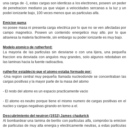
una carga de -1, estas cargas son identicas a los electrones, poseen un peder
de penetracion mediano ya que viajan a velocidades sercanas a la luz y un
podei ionizante bajo, 100 veces menos que as particulas alfa.
Emicion gama
:
no posee masa ni presenta carga electrica por lo que no se ven afectadas por
campo magnetico. Poseen un contenido energetico muy alto. por lo que
atraviesa la materia facilmente, sin embargo su poder ionizante es muy bajo.
Modelo atomico de rutherford:
La mayoria de las particulas sin desviarse o con una lijera, una pequeña
fraccion era desviada con angulos muy grandes, solo algunos rebotaban en
las laminas hacia la fuente radioactiva.
rutherfor establecio que el atomo estaba formado por:
-Una region central muy pequeña llamada nucleodonde se concentraban las
cargas positivas y la mayor parte de la masa del atomo
- El resto del atomo es un espacio practicamente vacio
- El atomo es neutro porque tiene el mismo numero de cargas positivas en el
nucleo y cargas negativas girando en torno a el.
Descubrimiento del neutron (1932) James chadurick
Al bombardear una lamina de berilio con particulas alfa, comprobo la emicion
de particulas de muy alta energia y electricamente neutras, a estas particulas