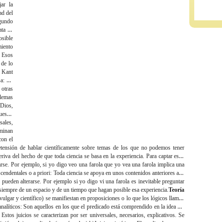
jar la
ad del
egundo
ata de
osible
miento
. Esos
 de lo
? Kant
sa
: En
 otras
blemas
 Dios,
estra
sales,
iminan
con el
etensión de hablar científicamente sobre temas de los que no podemos tener
eriva del hecho de que toda ciencia se basa en la experiencia. Para captar esos
rse. Por ejemplo, si yo digo veo una farola que yo vea una farola implica una
cendentales o a priori
: Toda ciencia se apoya en unos contenidos anteriores a la
pueden alterarse. Por ejemplo si yo digo vi una farola es inevitable preguntar
empre de un espacio y de un tiempo que hagan posible esa experiencia.
Teoría
ulgar y científico) se manifiestan en proposiciones o lo que los lógicos llaman
analíticos
: Son aquellos en los que el predicado está comprendido en la idea del
stos juicios se caracterizan por ser universales, necesarios, explicativos. Se