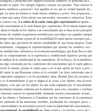
(triángulo) y predicado (tres ángulos).
b)Juicios sintéticos
: El predicado no está
nocido al sujeto. Por ejemplo Algunos cuerpos son pesados. Para conocer la
uicios sintéticos a
posteriori
: Son aquellos en los que su verdad depende de la
emplo: La mesa de Andrea es verde
-Juicios sintéticos a
priori
: Nos proporcionan
tiene una causa. Estos juicios son universales, necesarios y extensivos. Estos
s ciencia o no. .
La crítica de la razón como giro copernicano
Kant aporta un
 del conocimiento se le suele llamar giro copernicano. De la misma manera que
ahora se basaba en los objetos a un conocimiento que se basa en los principios
portan los sentidos (experiencia sensible) pero esos datos son captados siempre
 tiempo como formas a priori de la sensibilidad.El sujeto aporta conceptos puros
 los datos que provienen de nuestra sensibilidad de una forma dispersa. Estas
ntendimiento, compagina la experiencia(datos que aportan los sentidos) con la
no también hace referencia a la revolución metodológica que Kant lleva a cabo
ndo su comportamiento en la experiencia y estableciendo hipótesis previas que
análisis de la cientificidad de las matemáticas. De la física y de la metafísica.
sino algo construido por las condiciones del conocimiento que el sujeto aplica a
ocurre lo mismo, porque el sujeto pasa a ser el que aporta las leyes
a priori
,
el sujeto lo que Rousseau coloca en la sociedad. Las leyes universales que el
l imperativo categórico y en los postulados: alma, libertad, Dios.En resumen, el
es el entendimiento el que se adapta al as cosas, a los objetos, sino al revés,
objetos, si no que son los objetos los que están regulados por el conocimiento.
nocimiento humano comienza por la intuición, pasa a los conceptos y concluye
da hacernos conocer lo suprasensible, limitando nuestro conocimiento al mundo
ar los objetos o fenómenos.c) Garantizar que las conexiones de la experiencia
eto, partiendo de las intuiciones sensibles, localizando los conceptos puros del
 universalidad y la necesidad (
a priori
) como la objetividad del conocimiento.
-
ndental: la sensibilidad
Kant llama estética a la doctrina acerca de los