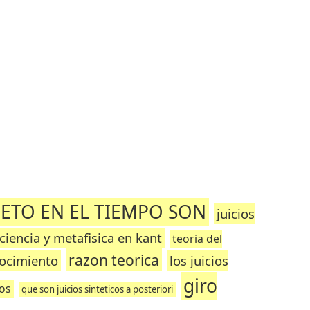
JETO EN EL TIEMPO SON
juicios
ciencia y metafisica en kant
teoria del
razon teorica
nocimiento
los juicios
giro
los
que son juicios sinteticos a posteriori