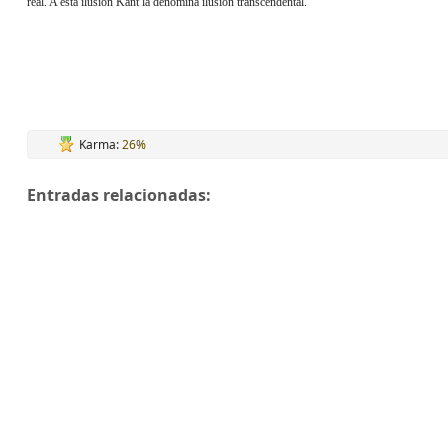
real. A esta ilusión Kant la denomina ilusión transcendental.
Karma:
26%
Entradas relacionadas: