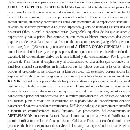
de la matemática se nos proporcionan por una intuición pura a priori, los de las otras ci
CONCEPTOS PUROS O CATEGORÍAS
La función del entendimiento es pensar los
puros son lo que llevan a cabo la unificación de los fenómenos en el entendimiento. E
puros del entendimiento. Los conceptos son el resultado de esa unificación y nos perm
formar juicios, unificar y coordinar los datos que provienen de la experiencia sensible. K
relación causa/efecto pertenece a un juicio hipotético (juicio de relación).Existen dos 
posteriori (libro, puerta) o conceptos puros (categorías): aquellos de los que se sirve 
experiencia y son a priori. Por ejemplo en esta mesa es blanca intervienen dos conce
experiencia de mesa blanca si no se dispone de conceptos previos (categorías) que son:
juicio categórico d)
Existencia
: juicio asertórico
LA FÍSICA COMO CIENCIA
Por sí 
conocimiento. Intuiciones y conceptos puros tienen que concurrir en la elaboración del 
exactitud. El conocimiento deriva de la sensibilidad y del entendimiento. Por la prim
postura de Kant frente al empirismo y al racionalismo es una crítica que conduce a la s
sintéticos a priori son posibles en la física porque los juicios que usa la física se refie
porque el predicado no se incluye en la idea de sujeto. Es extensivo porque aporta in
suponen el uso de diversas categorías, concluimos que la física formula juicios sintéticos
RAZÓN
Kant estudia la posibilidad de los juicios sintéticos a priori en la metafísica, es
contenidos, trata de averiguar si es ciencia o no. Transcendente es lo opuesto a inmanent
inmanente es considerado como un ser que se confunde con el mundo, mientras que el 
condiciona a priori del conocimiento. No se refiere propiamente a los objetos de conoci
Las formas puras a priori son la condición de la posibilidad del conocimiento científi
convencer al contrario mediante argumentos. El filósofo sabe que el pensamiento metafísic
e incurrir en contradicciones: falsas ilusiones. Las propiedades del conocimiento so
METAFÍSICA
Kant cree que la metafísica tal como se conoce a través de Wolff trata t
mundo: unificación de los fenómenos físicos. C)Idea de Dios: unificación de todo lo exis
proceden del hecho de que trata de servirse de las categorías, que sólo funcionan en el 