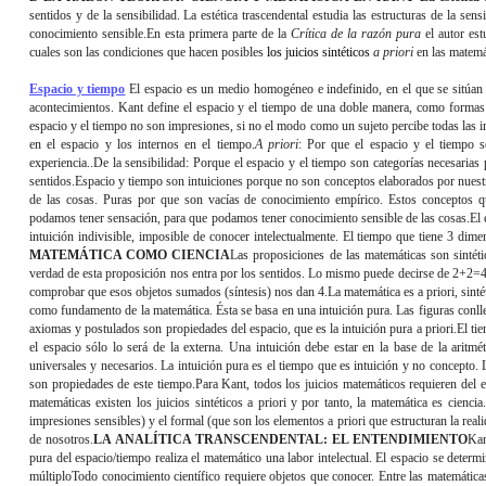
sentidos y de la sensibilidad. La estética trascendental estudia las estructuras de la se
conocimiento sensible.En esta primera parte de la
Crítica de la razón pura
el autor est
cuales son las condiciones que hacen posibles
los juicios sintéticos
a priori
en las matemá
Espacio y tiempo
El espacio es un medio homogéneo e indefinido, en el que se sitúan 
acontecimientos. Kant define el espacio y el tiempo de una doble manera, como forma
espacio y el tiempo no son impresiones, si no el modo como un sujeto percibe todas las 
en el espacio y los internos en el tiempo.
A priori
: Por que el espacio y el tiempo s
experiencia..De la sensibilidad: Porque el espacio y el tiempo son categorías necesaria
sentidos.Espacio y tiempo son intuiciones porque no son conceptos elaborados por nuest
de las cosas. Puras por que son vacías de conocimiento empírico. Estos conceptos 
podamos tener sensación, para que podamos tener conocimiento sensible de las cosas.El es
intuición indivisible, imposible de conocer intelectualmente. El tiempo que tiene 3 dime
MATEMÁTICA COMO CIENCIA
Las proposiciones de las matemáticas son sintétic
verdad de esta proposición nos entra por los sentidos. Lo mismo puede decirse de 2+2=4
comprobar que esos objetos sumados (síntesis) nos dan 4.La matemática es a priori, sintét
como fundamento de la matemática. Ésta se basa en una intuición pura. Las figuras conlle
axiomas y postulados son propiedades del espacio, que es la intuición pura a priori.El tie
el espacio sólo lo será de la externa. Una intuición debe estar en la base de la aritmé
universales y necesarios. La intuición pura es el tiempo que es intuición y no concepto. 
son propiedades de este tiempo.Para Kant, todos los juicios matemáticos requieren del es
matemáticas existen los juicios sintéticos a priori y por tanto, la matemática es cienci
impresiones sensibles) y el formal (que son los elementos a priori que estructuran la real
de nosotros.
LA ANALÍTICA TRANSCENDENTAL: EL ENTENDIMIENTO
Kan
pura del espacio/tiempo realiza el matemático una labor intelectual. El espacio se determ
múltiploTodo conocimiento científico requiere objetos que conocer. Entre las matemática