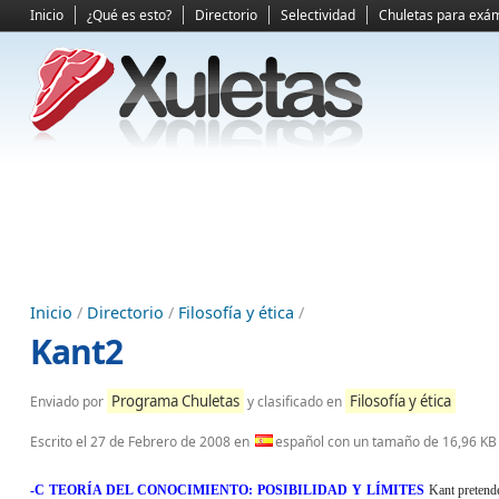
Inicio
¿Qué es esto?
Directorio
Selectividad
Chuletas para exá
Inicio
/
Directorio
/
Filosofía y ética
/
Kant2
Programa Chuletas
Filosofía y ética
Enviado por
y clasificado en
Escrito el
27 de Febrero de 2008
en
español con un tamaño de 16,96 KB
-C TEORÍA DEL CONOCIMIENTO: POSIBILIDAD Y LÍMITES
Kant pretende