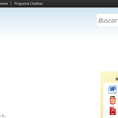
menes
Programa Chuletas
D
 fijar