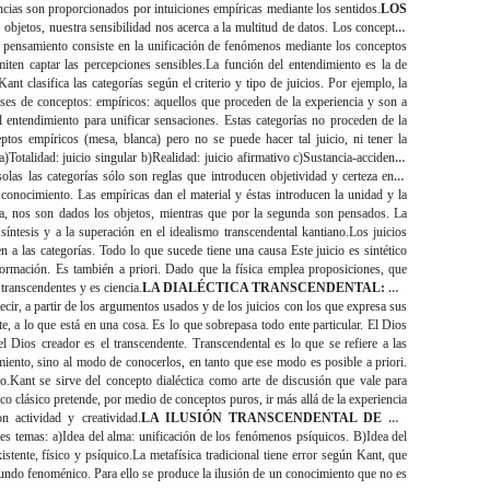
encias son proporcionados por intuiciones empíricas mediante los sentidos.
LOS
 objetos, nuestra sensibilidad nos acerca a la multitud de datos. Los conceptos
l pensamiento consiste en la unificación de fenómenos mediante los conceptos
iten captar las percepciones sensibles.La función del entendimiento es la de
ant clasifica las categorías según el criterio y tipo de juicios. Por ejemplo, la
clases de conceptos: empíricos: aquellos que proceden de la experiencia y son a
el entendimiento para unificar sensaciones. Estas categorías no proceden de la
ptos empíricos (mesa, blanca) pero no se puede hacer tal juicio, ni tener la
a)
Totalidad
: juicio singular b)
Realidad
: juicio afirmativo c)
Sustancia-accidente
:
solas las categorías sólo son reglas que introducen objetividad y certeza en el
conocimiento. Las empíricas dan el material y éstas introducen la unidad y la
era, nos son dados los objetos, mientras que por la segunda son pensados. La
íntesis y a la superación en el idealismo transcendental kantiano.Los juicios
ren a las categorías. Todo lo que sucede tiene una causa Este juicio es sintético
formación. Es también a priori. Dado que la física emplea proposiciones, que
 transcendentes y es ciencia.
LA DIALÉCTICA TRANSCENDENTAL: LA
 decir, a partir de los argumentos usados y de los juicios con los que expresa sus
e, a lo que está en una cosa. Es lo que sobrepasa todo ente particular. El Dios
Dios creador es el transcendente. Transcendental es lo que se refiere a las
miento, sino al modo de conocerlos, en tanto que ese modo es posible a priori.
co.Kant se sirve del concepto dialéctica como arte de discusión que vale para
o clásico pretende, por medio de conceptos puros, ir más allá de la experiencia
n actividad y creatividad.
LA ILUSIÓN TRANSCENDENTAL DE LA
res temas: a)Idea del alma: unificación de los fenómenos psíquicos. B)Idea del
tente, físico y psíquico.La metafísica tradicional tiene error según Kant, que
mundo fenoménico. Para ello se produce la ilusión de un conocimiento que no es