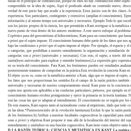
basan en el principio de contradicción, porque en ellos no hay contradicción entre sujeto 
comprendido en la idea de sujeto, Aquí el predicado añade un contenido nuevo, desco
verdad de este juicio hay que acudir a la experiencia. Estos juicios son de dos clases.
-J
experiencia. Son particulares, contingentes y extensivos (amplían el conocimiento). Ej
información y al mismo tiempo son universales y necesarios. Ejemplo Todo lo que sucede 
son los juicios propios de la ciencia, los que permitirán a Kant averiguar si la metafísica e
nuevo punto de vista dentro de los autores modernos. A este nuevo enfoque al problema
Copérnico pasa del geocentrismo al heliocentrismo, Kant pasa un conocimiento que hasta 
a priori que el sujeto impone. El conocimiento humano debe partir de los datos que nos a
bajo las condiciones a
priori
que el sujeto impone al objeto. Por ejemplo, el espacio y el
o categorías, que posibilitan a nuestro entendimiento la organización y asimiliación de
categorías son
a priori
(universales y necesarias). Con esto, el sujeto, a través del e
razón(leyes universales para explicar y entender fenómenos).La expresión giro copernica
en su teoría del conocimiento. Para Kant, los fenómenos pueden ser estudiados analiza
posteriormente tratamos de comprobar en la práctica.Esta revolución la concreta Kant en el 
El objeto ya no es, como en la metafísica anterior a Kant, algo que se impone al sujeto, 
los fatos que nos proporcionan los sentidos.En el campo de la razón práctico también 
universales y necesarias de nuestro comportamiento moral. Kant pone en la conciencia d
sujeto nos aporta son aplicables a las conductas particulares; piénsese, por ejemplo en e
conocimiento humano recobra protagonismo y ejerce la primacía en la teoría kantiana. No 
son las cosas las que se adaptan al entendimiento. El conocimiento no se regula por los 
De esta manera, Kant supera tanto al racionalismo como al empirismo, dado que todo co
en las ideas.*
Puntos
esenciales de la revolución kantiana
a) Excluir lo que la razón pue
de los fenómenos.b) Atribuir a nuestras facultades cognoscitivas la capacidad para mud
sean
a priori
y objetivas.Kant propone ir mas allá de la localización del interior del suj
entendimiento y uniéndose en una función cognoscitiva. Kant tiene como objetivo tanto la
D LA RAZÓN TEÓRICA: CIENCIA Y METAFÍSICA EN KANT La estética trasce