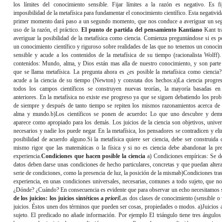
los límites del conocimiento sensible. Fijar límites a la razón es negativo. Es fi
imposibilidad de la metafísica para fundamentar el conocimiento científico. Esta negativid
primer momento dará paso a un segundo momento, que nos conduce a averiguar un s
uso de la razón, el práctico.
El punto de partida del pensamiento Kantiano
Kant tr
averiguar la posibilidad de la metafísica como ciencia. Comienza preguntándose si es p
un conocimiento científico y riguroso sobre realidades de las que no tenemos un conoci
sensible y acude a los contenidos de la metafísica de su tiempo (racionalista Wolff)
contenidos: Mundo, alma, y Dios están mas alla de nuestro conocimiento, y son parte
que se llama metafísica. La pregunta ahora es ¿es posible la metafísica como ciencia
acude a la ciencia de su tiempo (Newton) y constata dos hechos:a)
La ciencia progre
todos los campos científicos se construyen nuevas teorías, la mayoría basadas en
anteriores. En la metafísica no existe ese progreso ya que se siguen debatiendo los pro
de siempre y después de tanto tiempo se repiten los mismos razonamientos acerca de
alma y mundo.b)
Los científicos se ponen de acuerdo
:
Lo que uno descubre y demu
aparece como apropiado para los demás. Los juicios de la ciencia son objetivos, univer
necesarios y nadie los puede negar. En la metafísica, los pensadores se contradicen y el
posibilidad de acuerdo alguno.Si la metafísica quiere ser ciencia, debe ser construida 
mismo rigor que las matemáticas o la física y si no es ciencia debe abandonar la pr
experiencia.
Condiciones que hacen posible la ciencia
a) Condiciones empíricas
: Se d
datos deben darse unas condiciones de hecho particulares, concretas y que puedan altera
serie de condiciones, como la presencia de luz, la posición de la misma
b)Condiciones tras
experiencia, en unas condiciones universales, necesarias, comunes a todo sujeto, que no 
¿Dónde? ¿Cuándo? En consecuencia es evidente que para observar un echo necesitamos si
de los juicios: los juicios sintéticos a
priori
Las dos clases de conocimiento (sensible o v
juicios. Éstos unen dos términos que pueden ser cosas, propiedades o modos.
a)Juicios 
sujeto. El predicado no añade información. Por ejemplo El triángulo tiene tres ángulos E