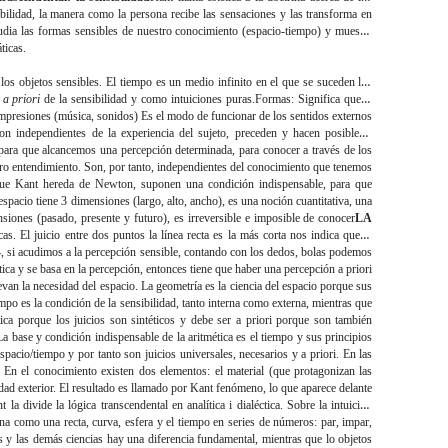
nsibilidad, la manera como la persona recibe las sensaciones y las transforma en
udia las formas sensibles de nuestro conocimiento (espacio-tiempo) y muestra
ticas.
los objetos sensibles. El tiempo es un medio infinito en el que se suceden los
s
a priori
de la sensibilidad y como intuiciones puras.Formas: Significa que el
impresiones (música, sonidos) Es el modo de funcionar de los sentidos externos
on independientes de la experiencia del sujeto, preceden y hacen posible la
s para que alcancemos una percepción determinada, para conocer a través de los
ro entendimiento. Son, por tanto, independientes del conocimiento que tenemos
que Kant hereda de Newton, suponen una condición indispensable, para que
pacio tiene 3 dimensiones (largo, alto, ancho), es una noción cuantitativa, una
nsiones (pasado, presente y futuro), es irreversible e imposible de conocer
LA
as. El juicio entre dos puntos la línea recta es la más corta nos indica que la
, si acudimos a la percepción sensible, contando con los dedos, bolas podemos
ica y se basa en la percepción, entonces tiene que haber una percepción a priori
van la necesidad del espacio. La geometría es la ciencia del espacio porque sus
mpo es la condición de la sensibilidad, tanto interna como externa, mientras que
tica porque los juicios son sintéticos y debe ser a priori porque son también
La base y condición indispensable de la aritmética es el tiempo y sus principios
pacio/tiempo y por tanto son juicios universales, necesarios y a priori. En las
a. En el conocimiento existen dos elementos: el material (que protagonizan las
idad exterior. El resultado es llamado por Kant fenómeno, lo que aparece delante
t la divide la lógica transcendental en analítica i dialéctica. Sobre la intuición
ina como una recta, curva, esfera y el tiempo en series de números: par, impar,
s y las demás ciencias hay una diferencia fundamental, mientras que lo objetos