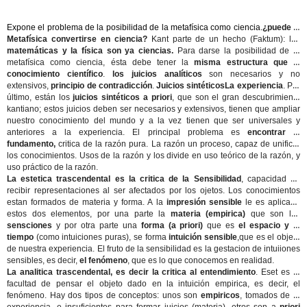
Expone el problema de la posibilidad de la metafísica como ciencia.
¿puede la
Metafísica convertirse en ciencia?
Kant parte de un hecho (Faktum): las
matemáticas y la física son ya ciencias.
Para darse la posibilidad de la
metafísica como ciencia, ésta debe tener la
misma estructura que el
conocimiento científico
.
los juicios analíticos
son necesarios y no
extensivos,
principio de contradicción
.
Juicios sintéticos
La experiencia
. Por
último, están los
juicios sintéticos a priori
, que son el gran descubrimiento
kantiano; estos juicios deben ser necesarios y extensivos, tienen que ampliar
nuestro conocimiento del mundo y a la vez tienen que ser universales y
anteriores a la experiencia. El principal problema es
encontrar el
fundamento,
critica de la razón pura. La razón un proceso, capaz de unificar
los conocimientos. Usos de la razón y los divide en uso teórico de la razón, y
uso práctico de la razón.
La estetica trascendental es la critica de la Sensibilidad
, capacidad de
recibir representaciones al ser afectados por los ojetos. Los conocimientos
estan formados de materia y forma. A la
impresión sensible
le es aplicada
estos dos elementos, por una parte la
materia (empirica)
que son las
sensciones
y por otra parte una
forma (a priori)
que es
el espacio y el
tiempo
(como intuiciones puras), se forma
intuición sensible
,
que es el objeto
de nuestra experiencia. El fruto de la sensibilidad es la gestacion de intuiiones
sensibles, es decir,
el fenómeno
, que es lo que conocemos en realidad.
La analitica trascendental, es decir la critica al entendimiento
. Eset es la
facultad de pensar el objeto dado en la intuición empirica, es decir, el
fenómeno. Hay dos tipos de conceptos: unos son
empiricos
, tomados de la