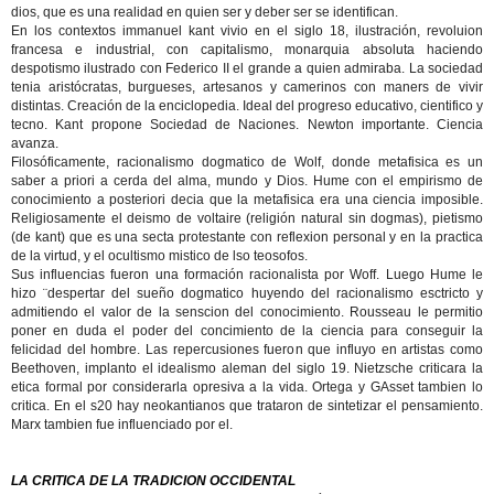
dios, que es una realidad en quien ser y deber ser se identifican.
En los contextos immanuel kant vivio en el siglo 18, ilustración, revoluion
francesa e industrial, con capitalismo, monarquia absoluta haciendo
despotismo ilustrado con Federico II el grande a quien admiraba. La sociedad
tenia aristócratas, burgueses, artesanos y camerinos con maners de vivir
distintas. Creación de la enciclopedia. Ideal del progreso educativo, cientifico y
tecno. Kant propone Sociedad de Naciones. Newton importante. Ciencia
avanza.
Filosóficamente, racionalismo dogmatico de Wolf, donde metafisica es un
saber a priori a cerda del alma, mundo y Dios. Hume con el empirismo de
conocimiento a posteriori decia que la metafisica era una ciencia imposible.
Religiosamente el deismo de voltaire (religión natural sin dogmas), pietismo
(de kant) que es una secta protestante con reflexion personal y en la practica
de la virtud, y el ocultismo mistico de lso teosofos.
Sus influencias fueron una formación racionalista por Woff. Luego Hume le
hizo ¨despertar del sueño dogmatico huyendo del racionalismo esctricto y
admitiendo el valor de la senscion del conocimiento. Rousseau le permitio
poner en duda el poder del concimiento de la ciencia para conseguir la
felicidad del hombre. Las repercusiones fueron que influyo en artistas como
Beethoven, implanto el idealismo aleman del siglo 19. Nietzsche criticara la
etica formal por considerarla opresiva a la vida. Ortega y GAsset tambien lo
critica. En el s20 hay neokantianos que trataron de sintetizar el pensamiento.
Marx tambien fue influenciado por el.
LA CRITICA DE LA TRADICION OCCIDENTAL