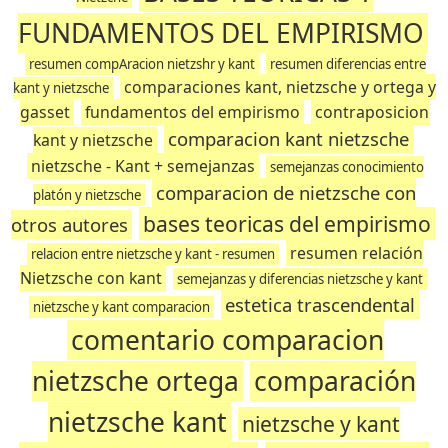
FUNDAMENTOS DEL EMPIRISMO
resumen compAracion nietzshr y kant
resumen diferencias entre
comparaciones kant, nietzsche y ortega y
kant y nietzsche
gasset
fundamentos del empirismo
contraposicion
comparacion kant nietzsche
kant y nietzsche
nietzsche - Kant + semejanzas
semejanzas conocimiento
comparacion de nietzsche con
platón y nietzsche
bases teoricas del empirismo
otros autores
resumen relación
relacion entre nietzsche y kant - resumen
Nietzsche con kant
semejanzas y diferencias nietzsche y kant
estetica trascendental
nietzsche y kant comparacion
comentario comparacion
nietzsche ortega
comparación
nietzsche kant
nietzsche y kant