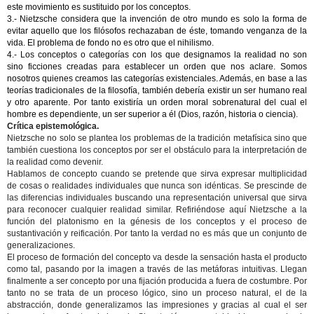
este movimiento es sustituido por los conceptos.
3.- Nietzsche considera que la invención de otro mundo es solo la forma de
evitar aquello que los filósofos rechazaban de éste, tomando venganza de la
vida. El problema de fondo no es otro que el nihilismo.
4.- Los conceptos o categorías con los que designamos la realidad no son
sino ficciones creadas para establecer un orden que nos aclare. Somos
nosotros quienes creamos las categorías existenciales. Además, en base a las
teorías tradicionales de la filosofía, también debería existir un ser humano real
y otro aparente. Por tanto existiría un orden moral sobrenatural del cual el
hombre es dependiente, un ser superior a él (Dios, razón, historia o ciencia).
Crítica epistemológica.
Nietzsche no solo se plantea los problemas de la tradición metafísica sino que
también cuestiona los conceptos por ser el obstáculo para la interpretación de
la realidad como devenir.
Hablamos de concepto cuando se pretende que sirva expresar multiplicidad
de cosas o realidades individuales que nunca son idénticas. Se prescinde de
las diferencias individuales buscando una representación universal que sirva
para reconocer cualquier realidad similar. Refiriéndose aquí Nietzsche a la
función del platonismo en la génesis de los conceptos y el proceso de
sustantivación y reificación. Por tanto la verdad no es más que un conjunto de
generalizaciones.
El proceso de formación del concepto va desde la sensación hasta el producto
como tal, pasando por la imagen a través de las metáforas intuitivas. Llegan
finalmente a ser concepto por una fijación producida a fuera de costumbre. Por
tanto no se trata de un proceso lógico, sino un proceso natural, el de la
abstracción, donde generalizamos las impresiones y gracias al cual el ser