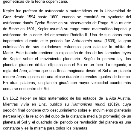
geométricas de la teoría copernicana.
Kepler fue profesor de astronomía y matemáticas en la Universidad de
Graz desde 1594 hasta 1600, cuando se convirtió en ayudante del
astrónomo danés Tycho Brahe en su observatorio de Praga. A la muerte
de Brahe en 1601, Kepler asumió su cargo como matemático imperial y
astrónomo de la corte del emperador Rodolfo II. Una de sus obras más
importantes durante este periodo fue
Astronomia nova
(1609), la gran
culminación de sus cuidadosos esfuerzos para calcular la órbita de
Marte. Este tratado contiene la exposición de dos de las llamadas leyes
de Kepler sobre el movimiento planetario. Según la primera ley, los
planetas giran en órbitas elípticas con el Sol en un foco. La segunda, o
regla del área, afirma que una línea imaginaria desde el Sol a un planeta
recorre áreas iguales de una elipse durante intervalos iguales de tiempo.
En otras palabras, un planeta girará con mayor velocidad cuanto más
cerca se encuentre del Sol.
En 1612 Kepler se hizo matemático de los estados de la Alta Austria.
Mientras vivía en Linz, publicó su
Harmonices mundi
(1619), cuya
sección final contiene otro descubrimiento sobre el movimiento planetario
(tercera ley): la relación del cubo de la distancia media (o promedio) de un
planeta al Sol y el cuadrado del periodo de revolución del planeta es una
constante y es la misma para todos los planetas.