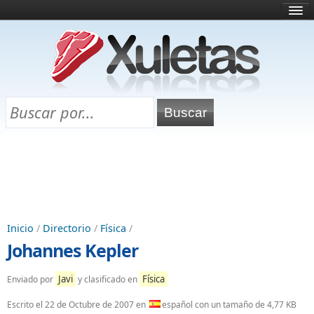
Inicio
¿Qué es esto?
Directorio
Selectividad
Chuletas para exámenes
Programa Chuletas
Inicio
/
Directorio
/
Física
/
Johannes Kepler
Javi
Física
Enviado por
y clasificado en
Escrito el
22 de Octubre de 2007
en
español con un tamaño de 4,77 KB