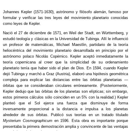
Johannes Kepler (1571-1630), astrónomo y filósofo alemán, famoso por
formular y verificar las tres leyes del movimiento planetario conocidas
como leyes de Kepler.
Nació el 27 de diciembre de 1571, en Weil der Stadt, en Württemberg, y
estudió teología y clásicas en la Universidad de Tubinga. Allí le influenció
un profesor de matemáticas, Michael Maestlin, partidario de la teoría
heliocéntrica del movimiento planetario desarrollada en principio por el
astrónomo polaco Nicolás Copérnico. Kepler aceptó inmediatamente la
teoría copernicana al creer que la simplicidad de su ordenamiento
planetario tenía que haber sido el plan de Dios. En 1594, cuando Kepler
dejó Tubinga y marchó a Graz (Austria), elaboró una hipótesis geométrica
compleja para explicar las distancias entre las órbitas planetarias —
órbitas que se consideraban circulares erróneamente. (Posteriormente,
Kepler dedujo que las órbitas de los planetas son elípticas; sin embargo,
estos primeros cálculos sólo coinciden en un 5% con la realidad.) Kepler
planteó que el Sol ejerce una fuerza que disminuye de forma
inversamente proporcional a la distancia e impulsa a los planetas
alrededor de sus órbitas. Publicó sus teorías en un tratado titulado
Mysterium Cosmographicum
en 1596. Esta obra es importante porque
presentaba la primera demostración amplia y convincente de las ventajas