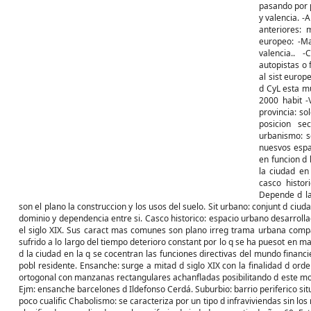
pasando por p
y valencia. -A
anteriores: 
europeo: -M
valencia.. 
autopistas o 
al sist europ
d CyL esta m
2000 habit -V
provincia: s
posicion se
urbanismo: s
nuesvos espa
en funcion d 
la ciudad en
casco histor
Depende d la 
son el plano la construccion y los usos del suelo. Sit urbano: conjunt d ci
dominio y dependencia entre si. Casco historico: espacio urbano desarrollad
el siglo XIX. Sus caract mas comunes son plano irreg trama urbana compac
sufrido a lo largo del tiempo deterioro constant por lo q se ha puesot en ma
d la ciudad en la q se cocentran las funciones directivas del mundo fina
pobl residente. Ensanche: surge a mitad d siglo XIX con la finalidad d orde
ortogonal con manzanas rectangulares achanfladas posibilitando d este mod
Ejm: ensanche barcelones d Ildefonso Cerdá. Suburbio: barrio periferico s
poco cualific Chabolismo: se caracteriza por un tipo d infraviviendas sin los