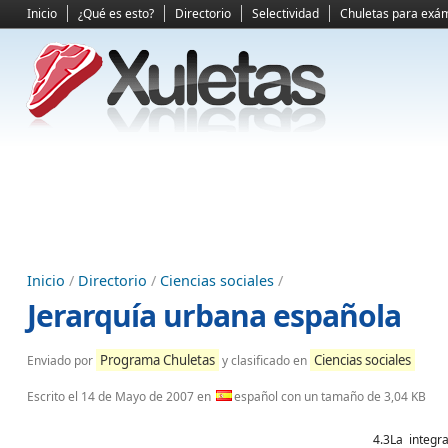
Inicio
¿Qué es esto?
Directorio
Selectividad
Chuletas para exá
Inicio
/
Directorio
/
Ciencias sociales
/
Jerarquía urbana española
Programa Chuletas
Ciencias sociales
Enviado por
y clasificado en
Escrito el
14 de Mayo de 2007
en
español con un tamaño de 3,04 KB
4.3La integr