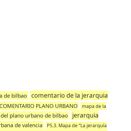
comentario de la jerarquia
a de bilbao
COMENTARIO PLANO URBANO
mapa de la
jerarquia
del plano urbano de bilbao
rbana de valencia
P5.3. Mapa de “La jerarquía