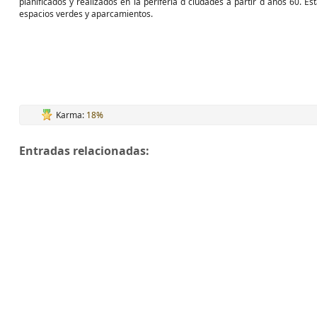
planificados y realizados en la periferia d ciudades a partir d años 60. 
espacios verdes y aparcamientos.
Karma:
18%
Entradas relacionadas: