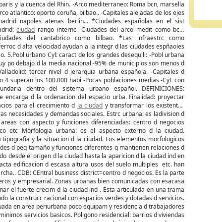
aris y la cuenca del Rhin. -Arco mediterraneo: Roma bcn, marsella
rco atlantico: oporto coruña, bilbao.. -Capitales alejadas de los ejes
madrid napoles atenas berlin... *Ciudades españolas en el sist
adrid:
ciudad
rango internc -Ciudades del arco medit como bcn,
-Ciudades del cantabrico como bilbao. *Las infraestrc como
ferroc d alta velocidad ayudan a la integr d las ciudades espñaoles
eo. 5.Pobl urbano Cyl: caract de los grandes desequili: -Pobl urbana
uy po debajo d la media nacional -95% de municipios son menos d
alladolid: tercer nivel d jerarquia urbana española. -Capitales d
olo 4 superan los 100.000 habi -Pocas poblaciones medias -CyL con
cundaria dentro del sistema urbano español. DEFINICIONES:
e encarga d la ordenacion del espacio urba. Finalidad: proyectar
cios para el crecimiento d
la ciudad
y transformar los existentes
las necesidades y demandas sociales. Estrc urbana: es ladivision d
 areas con aspecto y funciones diferenciadas: centro d negocios
ico etc Morfologia urbana: es el aspecto externo d la ciudad.
tipografia y la situacion d la ciudad. Los elementos morfologicos
udades d peq tamaño y funciones diferentes q mantienen relaciones d
o desde el origen d la ciudad hasta la aparicion d la ciudad ind en
ta edificacion d escasa altura usos del suelo multiples etc. han
rcha.. CDB: CEntral business district=centro d negocios. Es la parte
ncieros y empresarial. Zonas urbanas bien comunicadas con esacasa
nar el fuerte crecim d la ciudad ind . Esta articulada en una trama
o la construcc racional con espacios verdes y dotadas d servicios.
ituada en area periurbana poco equipam y residencia d trabajadores
 minimos servicios basicos. Poligono residencial: barrios d viviendas