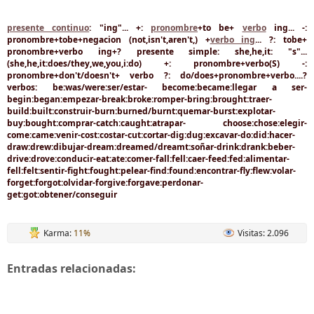
presente continuo
: "ing"... +:
pronombre
+to be+
verbo
ing... -:
pronombre+tobe+negacion (not,isn't,aren't,) +
verbo ing
... ?: tobe+
pronombre+verbo ing+? presente simple: she,he,it: "s"...
(she,he,it:does/they,we,you,i:do) +: pronombre+verbo(S) -:
pronombre+don't/doesn't+ verbo ?: do/does+pronombre+verbo....?
verbos: be:was/were:ser/estar- become:became:llegar a ser-
begin:began:empezar-break:broke:romper-bring:brought:traer-
build:built:construir-burn:burned/burnt:quemar-burst:explotar-
buy:bought:comprar-catch:caught:atrapar- choose:chose:elegir-
come:came:venir-cost:costar-cut:cortar-dig:dug:excavar-do:did:hacer-
draw:drew:dibujar-dream:dreamed/dreamt:soñar-drink:drank:beber-
drive:drove:conducir-eat:ate:comer-fall:fell:caer-feed:fed:alimentar-
fell:felt:sentir-fight:fought:pelear-find:found:encontrar-fly:flew:volar-
forget:forgot:olvidar-forgive:forgave:perdonar-
get:got:obtener/conseguir
Karma:
11%
Visitas: 2.096
Entradas relacionadas: