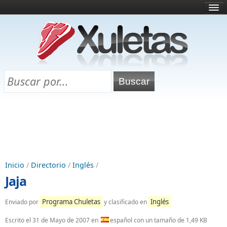
Inicio
¿Qué es esto?
Directorio
Selectividad
Chuletas para exámenes
Programa Chuletas
Inicio
/
Directorio
/
Inglés
/
Jaja
Programa Chuletas
Inglés
Enviado por
y clasificado en
Escrito el
31 de Mayo de 2007
en
español con un tamaño de 1,49 KB