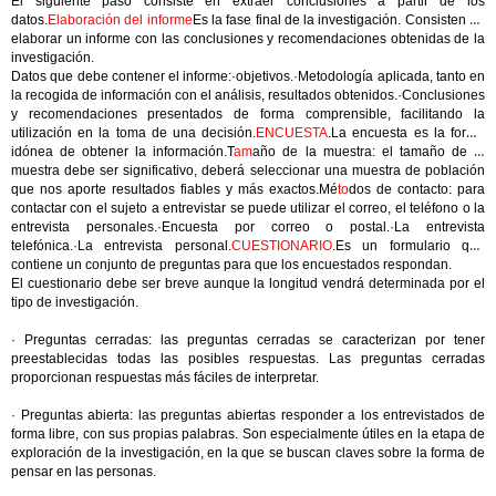
El siguiente paso consiste en extraer conclusiones a partir de los
datos.
Elaboración del informe
Es la fase final de la investigación. Consisten en
elaborar un informe con las conclusiones y recomendaciones obtenidas de la
investigación.
Datos que debe contener el informe:·objetivos.·Metodología aplicada, tanto en
la recogida de información con el análisis, resultados obtenidos.·Conclusiones
y recomendaciones presentados de forma comprensible, facilitando la
utilización en la toma de una decisión.
ENCUESTA
.La encuesta es la forma
idónea de obtener la información.T
am
año de la muestra: el tamaño de la
muestra debe ser significativo, deberá seleccionar una muestra de población
que nos aporte resultados fiables y más exactos.Mé
to
dos de contacto: para
contactar con el sujeto a entrevistar se puede utilizar el correo, el teléfono o la
entrevista personales.·Encuesta por correo o postal.·La entrevista
telefónica.·La entrevista personal.
CUESTIONARIO
.Es un formulario que
contiene un conjunto de preguntas para que los encuestados respondan.
El cuestionario debe ser breve aunque la longitud vendrá determinada por el
tipo de investigación.
· Preguntas cerradas: las preguntas cerradas se caracterizan por tener
preestablecidas todas las posibles respuestas. Las preguntas cerradas
proporcionan respuestas más fáciles de interpretar.
· Preguntas abierta: las preguntas abiertas responder a los entrevistados de
forma libre, con sus propias palabras. Son especialmente útiles en la etapa de
exploración de la investigación, en la que se buscan claves sobre la forma de
pensar en las personas.