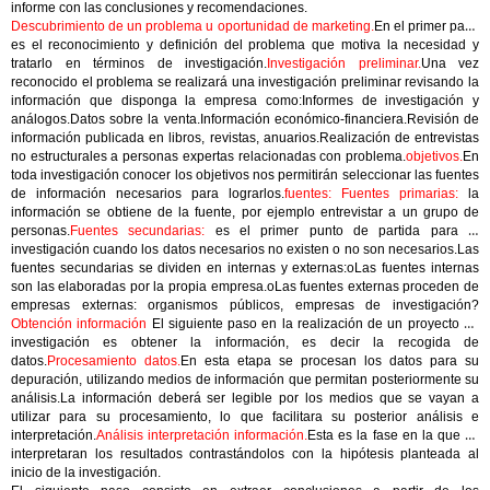
informe con las conclusiones y recomendaciones.
Descubrimiento de un problema u oportunidad de marketing.
En el primer paso
es el reconocimiento y definición del problema que motiva la necesidad y
tratarlo en términos de investigación.
Investigación preliminar.
Una vez
reconocido el problema se realizará una investigación preliminar revisando la
información que disponga la empresa como:Informes de investigación y
análogos.Datos sobre la venta.Información económico-financiera.Revisión de
información publicada en libros, revistas, anuarios.Realización de entrevistas
no estructurales a personas expertas relacionadas con problema.
objetivos.
En
toda investigación conocer los objetivos nos permitirán seleccionar las fuentes
de información necesarios para lograrlos.
fuentes: Fuentes primarias:
la
información se obtiene de la fuente, por ejemplo entrevistar a un grupo de
personas.
Fuentes secundarias:
es el primer punto de partida para la
investigación cuando los datos necesarios no existen o no son necesarios.Las
fuentes secundarias se dividen en internas y externas:oLas fuentes internas
son las elaboradas por la propia empresa.oLas fuentes externas proceden de
empresas externas: organismos públicos, empresas de investigación?
Obtención información
El siguiente paso en la realización de un proyecto de
investigación es obtener la información, es decir la recogida de
datos.
Procesamiento datos.
En esta etapa se procesan los datos para su
depuración, utilizando medios de información que permitan posteriormente su
análisis.La información deberá ser legible por los medios que se vayan a
utilizar para su procesamiento, lo que facilitara su posterior análisis e
interpretación.
Análisis interpretación información.
Esta es la fase en la que se
interpretaran los resultados contrastándolos con la hipótesis planteada al
inicio de la investigación.