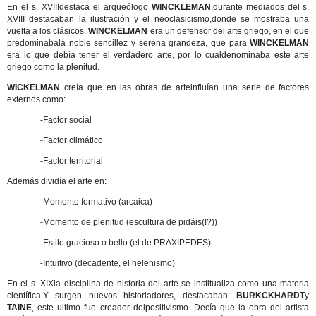
En el s. XVIIIdestaca el arqueólogo
WINCKLEMAN
,durante mediados del s.
XVIII destacaban la ilustración y el neoclasicismo,donde se mostraba una
vuelta a los clásicos.
WINCKELMAN
era un defensor del arte griego, en el que
predominabala noble sencillez y serena grandeza, que para
WINCKELMAN
era lo que debía tener el verdadero arte, por lo cualdenominaba este arte
griego como la plenitud.
WICKELMAN
creía que en las obras de arteinfluían una serie de factores
externos como:
-
Factor social
-
Factor climático
-
Factor territorial
Además dividía el arte en:
-
Momento formativo (arcaica)
-
Momento de plenitud (escultura de pidáis(!?))
-
Estilo gracioso o bello (el de PRAXIPEDES)
-
Intuitivo (decadente, el helenismo)
En el s. XIXla disciplina de historia del arte se institualiza como una materia
científica.Y surgen nuevos historiadores, destacaban:
BURKCKHARDT
y
TAINE
, este ultimo fue creador delpositivismo. Decía que la obra del artista