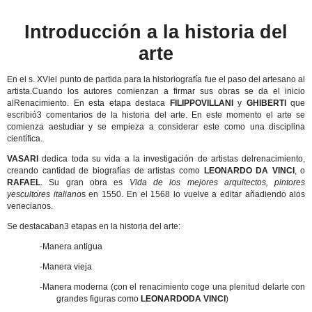
Introducción a la historia del
arte
En el s. XVIel punto de partida para la historiografía fue el paso del artesano al
artista.Cuando los autores comienzan a firmar sus obras se da el inicio
alRenacimiento. En esta etapa destaca
FILIPPOVILLANI
y
GHIBERTI
que
escribió3 comentarios de la historia del arte. En este momento el arte se
comienza aestudiar y se empieza a considerar este como una disciplina
científica.
VASARI
dedica toda su vida a la investigación de artistas delrenacimiento,
creando cantidad de biografías de artistas como
LEONARDO DA VINCI
, o
RAFAEL
. Su gran obra es
Vida de los mejores arquitectos, pintores
yescultores italiano
s en 1550. En el 1568 lo vuelve a editar añadiendo alos
venecianos.
Se destacaban3 etapas en la historia del arte:
-
Manera antigua
-
Manera vieja
-
Manera moderna (con el renacimiento coge una plenitud delarte con
grandes figuras como
LEONARDODA VINCI
)