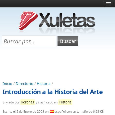
Inicio
¿Qué es esto?
Directorio
Selectividad
Chuletas para exámenes
Programa Chuletas
Inicio
/
Directorio
/
Historia
/
Introducción a la Historia del Arte
koronas
Historia
Enviado por
y clasificado en
Escrito el
5 de Enero de 2008
en
español con un tamaño de 6,68 KB