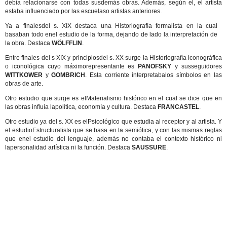
debía relacionarse con todas susdemás obras. Además, según el, el artista
estaba influenciado por las escuelaso artistas anteriores.
Ya a finalesdel s. XIX destaca una Historiografía formalista en la cual
basaban todo enel estudio de la forma, dejando de lado la interpretación de
la obra. Destaca
WÖLFFLIN
.
Entre finales del s XIX y principiosdel s. XX surge la Historiografía iconográfica
o iconológica cuyo máximorepresentante es
PANOFSKY
y susseguidores
WITTKOWER
y
GOMBRICH
. Esta corriente interpretabalos símbolos en las
obras de arte.
Otro estudio que surge es elMaterialismo histórico en el cual se dice que en
las obras influía lapolítica, economía y cultura. Destaca
FRANCASTEL
.
Otro estudio ya del s. XX es elPsicológico que estudia al receptor y al artista. Y
el estudioEstructuralista que se basa en la semiótica, y con las mismas reglas
que enel estudio del lenguaje, además no contaba el contexto histórico ni
lapersonalidad artística ni la función. Destaca
SAUSSURE
.