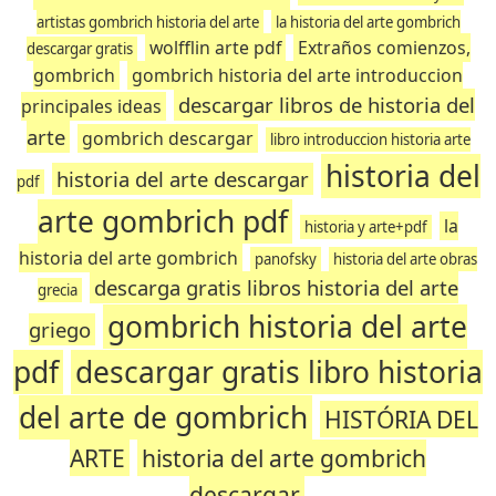
artistas gombrich historia del arte
la historia del arte gombrich
wolfflin arte pdf
Extraños comienzos,
descargar gratis
gombrich
gombrich historia del arte introduccion
descargar libros de historia del
principales ideas
arte
gombrich descargar
libro introduccion historia arte
historia del
historia del arte descargar
pdf
arte gombrich pdf
la
historia y arte+pdf
historia del arte gombrich
panofsky
historia del arte obras
descarga gratis libros historia del arte
grecia
gombrich historia del arte
griego
pdf
descargar gratis libro historia
del arte de gombrich
HISTÓRIA DEL
ARTE
historia del arte gombrich
descargar