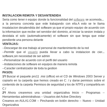
INSTALACION REMOTA Y DESANTENDIDA
Seria como tener n equipo donde la funcionalidad del
software
se acomodase
a la persona concreta que este trabajando con ella.A esto se le llama
insatalacion desatendida del software ya que el propio equipo de acuerdo con
la informacion que recibe sel servidor del dominio, al iniciar la sesion instala y
desistala el solo (automaticamente) el software sin que tenga que estar
pendiente una persona delante
VENTAJAS:
--Descargar de ese trabajo al personal de mantenimiento de la red
--Permitir que el
usuario
pueda llevar a cabo la instalacion de cierto
software,sin necesidad de ser admin
--Personalizar de acuerdo con el perfil del usuario
--Instalaciones de software en equipos de manera remota
--Caracter centralizador de toda la gestion
PASOS:
1º/
Buscar el paquete pro11 .msi (office) en el CD de Windows 2003 Server y
copiarlo en la carperta que hemos creado en C: / y darse permisos sobre el
contenido de la carpeta Permisos de seguridad y los de NTFS y compartirla en
C:/
2º/
Ahora crearemos una unidad organizativa Inicio -- Programas --
Herramientas administrativas -- Usuarios del Active Directory
Creamos en AULA1.COM -- Pinchando en botón derecho -- Nuevo -- Unidad
Organizativa