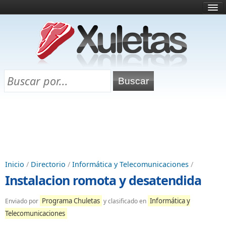
Inicio
¿Qué es esto?
Directorio
Selectividad
Chuletas para exámenes
Programa Chuletas
Inicio
/
Directorio
/
Informática y Telecomunicaciones
/
Instalacion romota y desatendida
Programa Chuletas
Informática y
Enviado por
y clasificado en
Telecomunicaciones