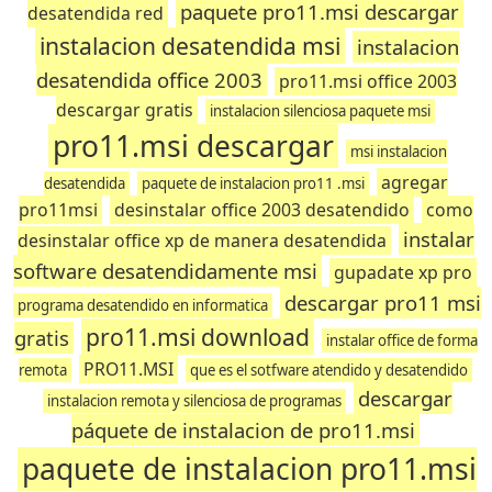
paquete pro11.msi descargar
desatendida red
instalacion desatendida msi
instalacion
desatendida office 2003
pro11.msi office 2003
descargar gratis
instalacion silenciosa paquete msi
pro11.msi descargar
msi instalacion
agregar
desatendida
paquete de instalacion pro11 .msi
pro11msi
desinstalar office 2003 desatendido
como
instalar
desinstalar office xp de manera desatendida
software desatendidamente msi
gupadate xp pro
descargar pro11 msi
programa desatendido en informatica
pro11.msi download
gratis
instalar office de forma
PRO11.MSI
remota
que es el sotfware atendido y desatendido
descargar
instalacion remota y silenciosa de programas
páquete de instalacion de pro11.msi
paquete de instalacion pro11.msi