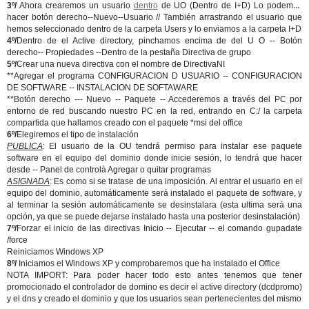
3º/
Ahora crearemos un usuario
dentro
de UO (Dentro de I+D) Lo podemos
hacer botón derecho--Nuevo--Usuario // También arrastrando el usuario que
hemos seleccionado dentro de la carpeta Users y lo enviamos a la carpeta I+D
4º/
Dentro de el Active directory, pinchamos encima de del U O -- Botón
derecho-- Propiedades --Dentro de la pestaña Directiva de grupo
5º/
Crear una nueva directiva con el nombre de DirectivaNI
**Agregar el programa CONFIGURACION D USUARIO -- CONFIGURACION
DE SOFTWARE -- INSTALACION DE SOFTAWARE
**Botón derecho --- Nuevo -- Paquete -- Accederemos a través del PC por
entorno de red buscando nuestro PC en la red, entrando en C:/ la carpeta
compartida que hallamos creado con el paquete *msi del office
6º/
Elegiremos el tipo de instalación
PUBLICA
: El usuario de la OU tendrá permiso para instalar ese paquete
software en el equipo del dominio donde inicie sesión, lo tendrá que hacer
desde -- Panel de controlà Agregar o quitar programas
ASIGNADA
: Es como si se tratase de una imposición. Al entrar el usuario en el
equipo del dominio, automáticamente será instalado el paquete de software, y
al terminar la sesión automáticamente se desinstalara (esta ultima será una
opción, ya que se puede dejarse instalado hasta una posterior desinstalación)
7º/
Forzar el inicio de las directivas Inicio -- Ejecutar -- el comando gupadate
/force
Reiniciamos Windows XP
8º/
Iniciamos el Windows XP y comprobaremos que ha instalado el Office
NOTA IMPORT: Para poder hacer todo esto antes tenemos que tener
promocionado el controlador de domino es decir el active directory (dcdpromo)
y el dns y creado el dominio y que los usuarios sean pertenecientes del mismo