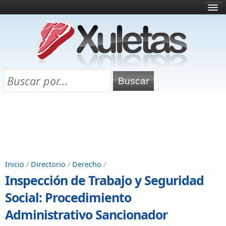
Inicio
¿Qué es esto?
Directorio
Selectividad
Chuletas para exámenes
Programa Chuletas
Inicio
/
Directorio
/
Derecho
/
Inspección de Trabajo y Seguridad
Social: Procedimiento
Administrativo Sancionador