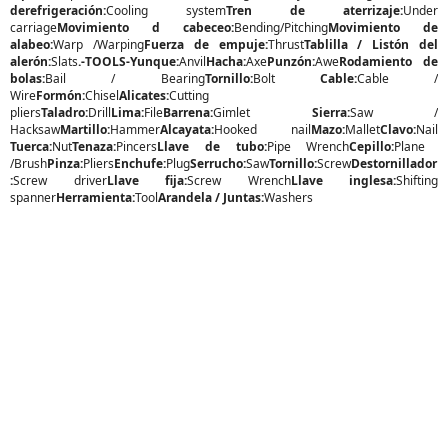
derefrigeración:
Cooling system
Tren de aterrizaje:
Under
carriage
Movimiento d cabeceo:
Bending/Pitching
Movimiento de
alabeo:
Warp /Warping
Fuerza de empuje:
Thrust
Tablilla / Listón del
alerón:
Slats
.-TOOLS-Yunque:
Anvil
Hacha:
Axe
Punzón:
Awe
Rodamiento de
bolas:
Bail / Bearing
Tornillo:
Bolt
Cable:
Cable /
Wire
Formón:
Chisel
Alicates:
Cutting
pliers
Taladro:
Drill
Lima:
File
Barrena:
Gimlet
Sierra:
Saw /
Hacksaw
Martillo:
Hammer
Alcayata:
Hooked nail
Mazo:
Mallet
Clavo:
Nail
Tuerca:
Nut
Tenaza:
Pincers
Llave de tubo:
Pipe Wrench
Cepillo:
Plane
/Brush
Pinza:
Pliers
Enchufe:
Plug
Serrucho:
Saw
Tornillo:
Screw
Destornillador
:
Screw driver
Llave fija:
Screw Wrench
Llave inglesa:
Shifting
spanner
Herramienta:
Tool
Arandela / Juntas:
Washers