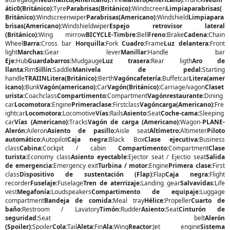
átic0(Británico):
Tyre
Parabrisas(Británico):
Windscreen
Limpiaparabrisas(
Británico):
Windscreenwiper
Parabrisas(Americano):
Windshield
Limpiapara
brisas(Americano):
Windshieldwiper
Espejo retrovisor lateral
(Británico):
Wing mirrow
BICYCLE-Timbre:
Bell
Freno:
Brake
Cadena:
Chain
Wheel
Barra:
Cross bar
Horquilla:
Fork
Cuadro:
Frame
Luz delantera:
Front
light
Marchas:
Gear lever
Manillar:
Handle bar
Eje:
Hub
Guardabarros:
Mudgauge
Luz trasera:
Rear ligth
Aro de
llanta:
Rim
Sillín:
Saddle
Manivela de pedal:
Starting
handle
TRAIINLitera(Británico):
Berth
Vagóncafetería:
Buffetcar
Litera(amer
icano):
Bunk
Vagón(americano):
Car
Vagón(Británico):
Carriage/vagon
Claset
urista:
Coachclass
Compartimento:
Compartment
Vagónrestaurante:
Dining
car
Locomotora:
Engine
Primeraclase:
Firstclass
Vagóncarga(Americano):
Fre
ightcar
Locomotora:
Locomotive
Vías:
Rails
A
siento:
Seat
Coche-cama:
Sleeping
car
Vías (Americano):
Tracks
Vagón de carga (Americano):
Wagon-
PLANE-
Alerón:
Aileron
Asiento de pasillo:
Aisle seat
Altímetro:
Altimeter
Piloto
automático:
Autopilot
Caja negra:
Black Box
Clase ejecutiva:
Business
class
Cabina:
Cockpit / cabin
Compartimento:
Compartment
Clase
turista:
Economy class
Asiento eyectable:
Ejector seat / Ejectio seat
Salida
de emergencia:
Emergency exit
Turbina / motor:
Engine
Primera clase:
First
class
Dispositivo de sustentación (Flap):
Flap
Caja negra:
Flight
recorder
Fuselaje:
Fuselage
Tren de aterrizaje:
Landing gear
Salvavidas:
Life
vest
Megafonía:
Loudspeakers
Compartimento de equipaje:
Luggage
compartment
Bandeja de comida:
Meal tray
Hélice:
Propeller
Cuarto de
baño:
Restroom / Lavatory
Timón:
Rudder
Asiento:
Seat
Cinturón de
seguridad:
Seat belt
Alerón
(Spoiler):
Spoiler
Cola:
Tail
Aleta:
Fin
Ala:
Wing
Reactor:
Jet engine
Sistema