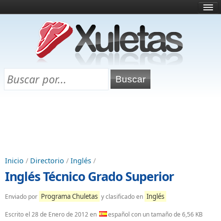
Inicio
¿Qué es esto?
Directorio
Selectividad
Chuletas para exámenes
Programa Chuletas
Inicio
/
Directorio
/
Inglés
/
Inglés Técnico Grado Superior
Programa Chuletas
Inglés
Enviado por
y clasificado en
Escrito el
28 de Enero de 2012
en
español con un tamaño de 6,56 KB