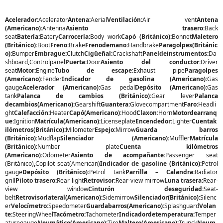
Acelerador:
Acelerator
Antena:
Aerial
Ventilación:
Air vent
Antena
(Americano):
Antenna
Asiento trasero:
Back
seat
Batería:
Batery
Carrocería:
Body work
Capó (Británico):
Bonnet
Maletero
(Británico):
Boot
Freno:
Brake
Frenodemano:
Handbrake
Paragolpes(Británic
o):
Bumper
Embrague:
Clutch
Cigüeñal:
Crackshaft
Paneldeinstrumentos:
Da
shboard
,
Controlpanel
Puerta:
Door
Asiento del conductor:
Driver
seat
Motor:
Engine
Tubo de escape:
Exhaust pipe
Paragolpes
(Americano):
Fender
Indicador de gasolina (Americano):
Gas
gauge
Acelerador (Americano):
Gas pedal
Depósito (Americano):
Gas
tank
Palanca de cambios (Británico):
Gear lever
Palanca
decambios(Americano):
Gearshift
Guantera:
Glovecompartment
Faro:
Headli
ght
Calefacción:
Heater
Capó(Americano):
Hood
Claxon:
Horn
Motordearranq
ue:
Ignition
Matrícula(Americano):
Licenseplate
Encendedor:
Lighter
Cuentak
ilómetros(Británico):
Milometer
Espejo:
Mirrow
Guarda barros
(Británico):
Mudflap
Silenciador (Americano):
Muffler
Matrícula
(Británico):
Number plate
Cuenta kilómetros
(Americano):
Odometer
Asiento de acompañante:
Passenger seat
(Británico)
,
Copilot seat(American)
Indicador de gasoline (Británico):
Petrol
gauge
Depósito (Británico):
Petrol tank
Parrilla – Calandra:
Radiator
grill
Piloto trasero:
Rear light
Retrovisor:
Rear-view mirrow
Luna trasera:
Rear-
view window
Cinturón deseguridad:
Seat-
belt
Retrovisorlateral(Americano):
Sidemirrow
Silenciador(Británico):
Silenc
er
Velocímetro:
Speedometer
Guardabarros(Americano):
Splashguard
Volan
te:
SteeringWheel
Tacómetro:
Tachometer
Indicadordetemperatura:
Temper
aturegauge
Neumático(Americano):
Tire
Maltero(Americano):
Trunck
Neum