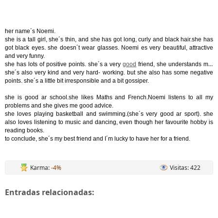
her name´s Noemi.
she is a tall girl, she´s thin, and she has got long, curly and black hair.she has
got black eyes. she doesn´t wear glasses. Noemi es very beautiful, attractive
and very funny.
she has lots of positive points. she´s a very
good
friend, she understands me,
she´s also very kind and very hard- working. but she also has some negative
points. she´s a little bit irresponsible and a bit gossiper.
she is good ar school.she likes Maths and French.Noemi listens to all my
problems and she gives me good advice.
she loves playing basketball and swimming.(she´s very good ar sport). she
also loves listening to music and dancing, even though her favourite hobby is
reading books.
to conclude, she´s my best friend and I´m lucky to have her for a friend.
Karma:
-4%
Visitas: 422
Entradas relacionadas: