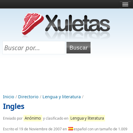
Inicio
¿Qué es esto?
Directorio
Selectividad
Chuletas para exámenes
Programa Chuletas
Inicio
/
Directorio
/
Lengua y literatura
/
Ingles
Anónimo
Lengua y literatura
Enviado por
y clasificado en
Escrito el
19 de Noviembre de 2007
en
español con un tamaño de 1.009