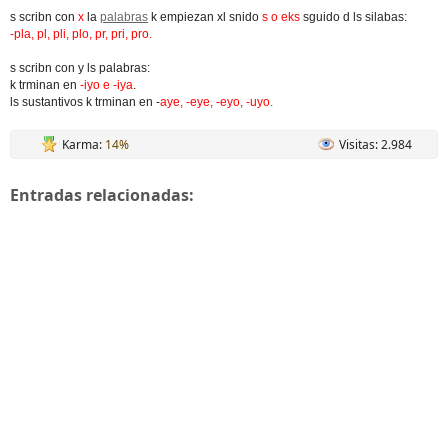
s scribn con
x
la
palabras
k empiezan xl snido
s o eks
sguido d ls silabas:
-pla, pl, pli, plo, pr, pri, pro.
s scribn con y ls palabras:
k trminan en
-iyo e -iya
.
ls sustantivos k trminan en -
aye, -eye, -eyo, -uyo.
Karma:
14%
Visitas: 2.984
Entradas relacionadas: