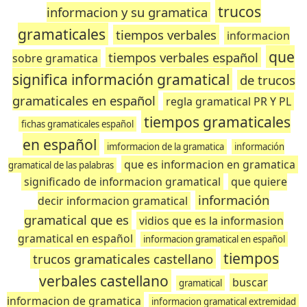
trucos
informacion y su gramatica
gramaticales
tiempos verbales
informacion
que
tiempos verbales español
sobre gramatica
significa información gramatical
de trucos
gramaticales en español
regla gramatical PR Y PL
tiempos gramaticales
fichas gramaticales español
en español
imformacion de la gramatica
información
que es informacion en gramatica
gramatical de las palabras
significado de informacion gramatical
que quiere
información
decir informacion gramatical
gramatical que es
vidios que es la informasion
gramatical en español
informacion gramatical en español
tiempos
trucos gramaticales castellano
verbales castellano
buscar
gramatical
informacion de gramatica
informacion gramatical extremidad