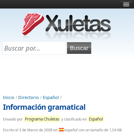
Inicio
¿Qué es esto?
Directorio
Selectividad
Chuletas para exámenes
Programa Chuletas
Inicio
/
Directorio
/
Español
/
Información gramatical
Programa Chuletas
Español
Enviado por
y clasificado en
Escrito el
3 de Marzo de 2008
en
español con un tamaño de 1,54 KB