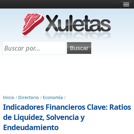
Inicio
¿Qué es esto?
Directorio
Selectividad
Chuletas para exámenes
Programa Chuletas
Inicio
/
Directorio
/
Economía
/
Indicadores Financieros Clave: Ratios
de Liquidez, Solvencia y
Endeudamiento