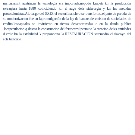
myrtariamnt austriacas la tecnología era importada,nopudo kmpetr kn la producción
extranjera hasta 1880 coincidiendo kn el auge dela siderurgia y kn las medidas
proteccionistas.Alo largo del SXIX el sectorfinanciero se transformo,el pnto de partida de
su modernizacion fue cn lapromulgación de la ley de bancos de emision de sociedades de
credito.loscapitales se invirtieron en tierras desamortizadas o en la deuda publica
.laespeculación q desato la construccion del ferrocarril permitio la creación delxs entidades
d crdto.kn la estabilidad k proporciono la RESTAURACION seremedio el ds
a
r
o
yo del
sctr bancario