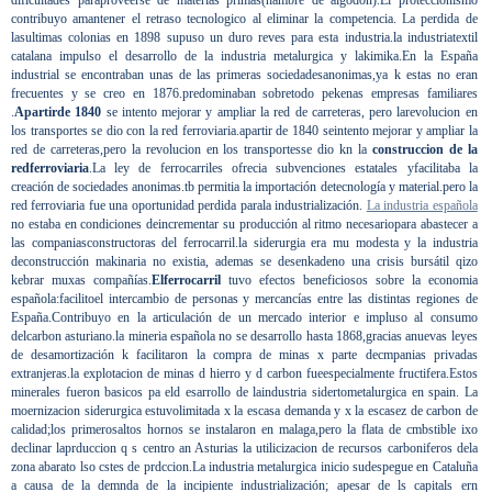
dificultades paraproveerse de materias primas(hambre de algodón).El proteccionismo
contribuyo amantener el retraso tecnologico al eliminar la competencia. La perdida de
lasultimas colonias en 1898 supuso un duro reves para esta industria.la industriatextil
catalana impulso el desarrollo de la industria metalurgica y lakimika.En la España
industrial se encontraban unas de las primeras sociedadesanonimas,ya k estas no eran
frecuentes y se creo en 1876.predominaban sobretodo pekenas empresas familiares
.
Apartirde 1840
se intento mejorar y ampliar la red de carreteras, pero larevolucion en
los transportes se dio con la red ferroviaria.apartir de 1840 seintento mejorar y ampliar la
red de carreteras,pero la revolucion en los transportesse dio kn la
construccion de la
redferroviaria
.La ley de ferrocarriles ofrecia subvenciones estatales yfacilitaba la
creación de sociedades anonimas.tb permitia la importación detecnología y material.pero la
red ferroviaria fue una oportunidad perdida parala industrialización.
La industria española
no estaba en condiciones deincrementar su producción al ritmo necesariopara abastecer a
las companiasconstructoras del ferrocarril.la siderurgia era mu modesta y la industria
deconstrucción makinaria no existia, ademas se desenkadeno una crisis bursátil qizo
kebrar muxas compañías.
Elferrocarril
tuvo efectos beneficiosos sobre la economia
española:facilitoel intercambio de personas y mercancías entre las distintas regiones de
España.Contribuyo en la articulación de un mercado interior e impluso al consumo
delcarbon asturiano.la mineria española no se desarrollo hasta 1868,gracias anuevas leyes
de desamortización k facilitaron la compra de minas x parte decmpanias privadas
extranjeras.la explotacion de minas d hierro y d carbon fueespecialmente fructifera.Estos
minerales fueron basicos pa eld esarrollo de laindustria sidertometalurgica en spain. La
moernizacion siderurgica estuvolimitada x la escasa demanda y x la escasez de carbon de
calidad;los primerosaltos hornos se instalaron en malaga,pero la flata de cmbstible ixo
declinar laprduccion q s centro an Asturias la utilicizacion de recursos carboniferos dela
zona abarato lso cstes de prdccion.La industria metalurgica inicio sudespegue en Cataluña
a causa de la demnda de la incipiente industrialización; apesar de ls capitals ern