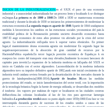
INICIOS DE LA INDUSTRIALIZACION:
en el SXIX el paso de una economia
industrial y a unasociedad industrializada fue un proceso lento y localizado k se distingue
en2etapas:
La primera es de 1800 a 1840
.De 1800 a 1830 se mantuvouna economia
tradicional y durante la decada de 1830 se iniciaron los primerosintentos de modernizar la
estructura economica.
La segunda etapa es apartir de 1840
.Apartir de 1844 seadaptaron
medidas k favorecieron los cambios en las estructuras sociales yeconomicas del pais.la
estabilidad politica de la Restauración permitio uncierto desarrollo economico hasta
1887.El auge economico de estos años prontose vio afectado por la crisis del sector
agrario. La industrialización enEspaña tuvo k superar varios obstáculos. En primer
lugar,el mantenimiento deuna economia agraria sin modernizar En segundo lugar las
negativasrepercusiones de la absorción de gran cantidad de recursos por la
HaciendaPublica española.En tercer lugar,la posición excentrica de España,ya k en
esaepoca los costes del transporte eran muy elevados,finalmente la escasez laescasez de
capitales para invertir.La expansion de la industria moderna en laEspaña del SXIX se
inicio en Cataluña con el sector algonodero. Laconsolidación de la moderna industria
algonodera tuvo su impulso definitivo apartir de 1802,aunk este inicial crecimiento de la
industria textil catalana seviera frenado por la desarticulación de los mercados durante la
guerra de laindependencia(1808-1814).
Apartir de losaños 30
,con las medidas
proteccionistas del estado, se inicio lamodernizacion del sector textil, con la importación
de la tecnología britanica.Según la fuente de energia utilizada, se desarrollan dos modelos
d isndstria: -los vapores por makinas de vapor se localizaron en las ciudades costeras
deBarcelona.-las colonias localizadas al lao de los rios para aprovexar laenergia
hidraulica.
La producción textil
alcanzo su punto algido entre 1850y1860.Esta fase se vio
interrumpida durantela guerra de sucesion de los estados unidos a causa de las