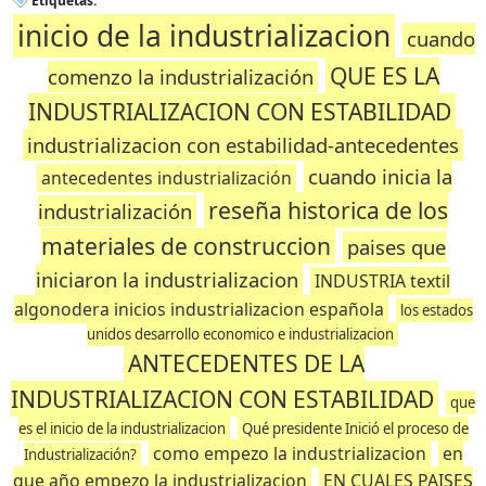
Etiquetas:
inicio de la industrializacion
cuando
QUE ES LA
comenzo la industrialización
INDUSTRIALIZACION CON ESTABILIDAD
industrializacion con estabilidad-antecedentes
cuando inicia la
antecedentes industrialización
reseña historica de los
industrialización
materiales de construccion
paises que
iniciaron la industrializacion
INDUSTRIA textil
algonodera inicios industrializacion española
los estados
unidos desarrollo economico e industrializacion
ANTECEDENTES DE LA
INDUSTRIALIZACION CON ESTABILIDAD
que
es el inicio de la industrializacion
Qué presidente Inició el proceso de
como empezo la industrializacion
en
Industrialización?
que año empezo la industrializacion
EN CUALES PAISES