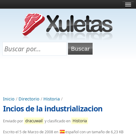
Inicio
¿Qué es esto?
Directorio
Selectividad
Chuletas para exámenes
Programa Chuletas
Inicio
/
Directorio
/
Historia
/
Incios de la industrializacion
dracuwail
Historia
Enviado por
y clasificado en
Escrito el
5 de Marzo de 2008
en
español con un tamaño de 6,23 KB