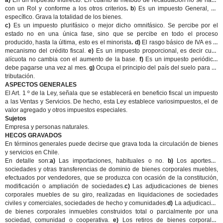
a)
En un Impuesto Indirecto. En cuanto al método de recaudación no se hace
con un Rol y conforme a los otros criterios
. b
) Es un impuesto General, no
específico. Grava la totalidad de los bienes.
c)
Es un impuesto plurifásico o mejor dicho omnifásico. Se percibe por el
estado no en una única fase, sino que se percibe en todo el proceso
producido, hasta la última, esto es el minorista
. d)
El rasgo básico de IVA es el
mecanismo del crédito fiscal.
e)
Es un impuesto proporcional, es decir cuya
alícuota no cambia con el aumento de la base.
f)
Es un impuesto periódico,
debe pagarse una vez al mes.
g)
Ocupa el principio del país del suelo para su
tributación.
ASPECTOS GENERALES
El Art. 1 º de la Ley, señala que se establecerá en beneficio fiscal un impuesto
a las Ventas y Servicios. De hecho, esta Ley establece variosimpuestos, el de
valor agregado y otros impuestos especiales.
Sujetos
Empresa y personas naturales.
HECOS GRAVADOS
En términos generales puede decirse que grava toda la circulación de bienes
y servicios en Chile.
En detalle son:
a)
Las importaciones, habituales o no.
b)
Los aportes a
sociedades y otras transferencias de dominio de bienes corporales muebles,
efectuados por vendedores, que se produzca con ocasión de la constitución,
modificación o ampliación de sociedades.
c)
Las adjudicaciones de bienes
corporales muebles de su giro, realizadas en liquidaciones de sociedades
civiles y comerciales, sociedades de hecho y comunidades.
d)
La adjudicación
de bienes corporales inmuebles construidos total o parcialmente por una
sociedad, comunidad o cooperativa.
e)
Los retiros de bienes corporales