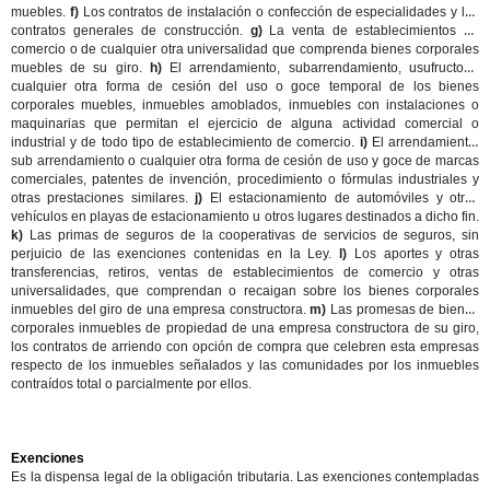
muebles.
f)
Los contratos de instalación o confección de especialidades y los
contratos generales de construcción.
g)
La venta de establecimientos de
comercio o de cualquier otra universalidad que comprenda bienes corporales
muebles de su giro.
h)
El arrendamiento, subarrendamiento, usufructo o
cualquier otra forma de cesión del uso o goce temporal de los bienes
corporales muebles, inmuebles amoblados, inmuebles con instalaciones o
maquinarias que permitan el ejercicio de alguna actividad comercial o
industrial y de todo tipo de establecimiento de comercio.
i)
El arrendamiento,
sub arrendamiento o cualquier otra forma de cesión de uso y goce de marcas
comerciales, patentes de invención, procedimiento o fórmulas industriales y
otras prestaciones similares.
j)
El estacionamiento de automóviles y otros
vehículos en playas de estacionamiento u otros lugares destinados a dicho fin.
k)
Las primas de seguros de la cooperativas de servicios de seguros, sin
perjuicio de las exenciones contenidas en la Ley.
l)
Los aportes y otras
transferencias, retiros, ventas de establecimientos de comercio y otras
universalidades, que comprendan o recaigan sobre los bienes corporales
inmuebles del giro de una empresa constructora.
m)
Las promesas de bienes
corporales inmuebles de propiedad de una empresa constructora de su giro,
los contratos de arriendo con opción de compra que celebren esta empresas
respecto de los inmuebles señalados y las comunidades por los inmuebles
contraídos total o parcialmente por ellos.
Exenciones
Es la dispensa legal de la obligación tributaria. Las exenciones contempladas