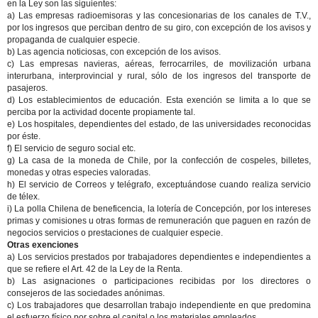
en la Ley son las siguientes:
a) Las empresas radioemisoras y las concesionarias de los canales de T.V.,
por los ingresos que perciban dentro de su giro, con excepción de los avisos y
propaganda de cualquier especie.
b) Las agencia noticiosas, con excepción de los avisos.
c) Las empresas navieras, aéreas, ferrocarriles, de movilización urbana
interurbana, interprovincial y rural, sólo de los ingresos del transporte de
pasajeros.
d) Los establecimientos de educación. Esta exención se limita a lo que se
perciba por la actividad docente propiamente tal.
e) Los hospitales, dependientes del estado, de las universidades reconocidas
por éste.
f) El servicio de seguro social etc.
g) La casa de la moneda de Chile, por la confección de cospeles, billetes,
monedas y otras especies valoradas.
h) El servicio de Correos y telégrafo, exceptuándose cuando realiza servicio
de télex.
i) La polla Chilena de beneficencia, la lotería de Concepción, por los intereses
primas y comisiones u otras formas de remuneración que paguen en razón de
negocios servicios o prestaciones de cualquier especie.
Otras exenciones
a) Los servicios prestados por trabajadores dependientes e independientes a
que se refiere el Art. 42 de la Ley de la Renta.
b) Las asignaciones o participaciones recibidas por los directores o
consejeros de las sociedades anónimas.
c) Los trabajadores que desarrollan trabajo independiente en que predomina
el esfuerzo físico por sobre el capital o los materiales empleados..