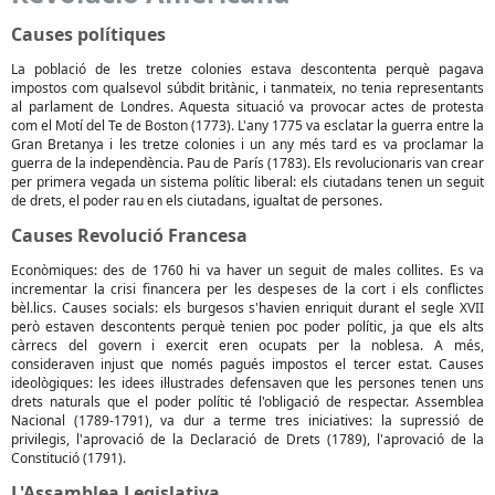
Causes polítiques
La població de les tretze colonies estava descontenta perquè pagava
impostos com qualsevol súbdit britànic, i tanmateix, no tenia representants
al parlament de Londres. Aquesta situació va provocar actes de protesta
com el Motí del Te de Boston (1773). L'any 1775 va esclatar la guerra entre la
Gran Bretanya i les tretze colonies i un any més tard es va proclamar la
guerra de la independència. Pau de París (1783). Els revolucionaris van crear
per primera vegada un sistema polític liberal: els ciutadans tenen un seguit
de drets, el poder rau en els ciutadans, igualtat de persones.
Causes Revolució Francesa
Econòmiques: des de 1760 hi va haver un seguit de males collites. Es va
incrementar la crisi financera per les despeses de la cort i els conflictes
bèl.lics. Causes socials: els burgesos s'havien enriquit durant el segle XVII
però estaven descontents perquè tenien poc poder polític, ja que els alts
càrrecs del govern i exercit eren ocupats per la noblesa. A més,
consideraven injust que només pagués impostos el tercer estat. Causes
ideològiques: les idees il·lustrades defensaven que les persones tenen uns
drets naturals que el poder polític té l'obligació de respectar. Assemblea
Nacional (1789-1791), va dur a terme tres iniciatives: la supressió de
privilegis, l'aprovació de la Declaració de Drets (1789), l'aprovació de la
Constitució (1791).
L'Assamblea Legislativa