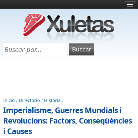
Inicio
¿Qué es esto?
Directorio
Selectividad
Chuletas para exámenes
Programa Chuletas
Inicio
/
Directorio
/
Historia
/
Imperialisme, Guerres Mundials i
Revolucions: Factors, Conseqüències
i Causes