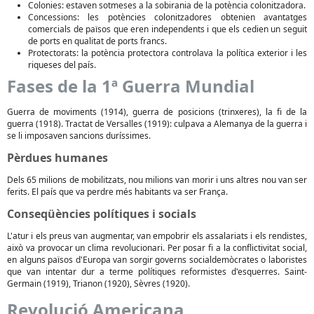
Colonies: estaven sotmeses a la sobirania de la potència colonitzadora.
Concessions: les potències colonitzadores obtenien avantatges
comercials de països que eren independents i que els cedien un seguit
de ports en qualitat de ports francs.
Protectorats: la potència protectora controlava la política exterior i les
riqueses del país.
Fases de la 1ª Guerra Mundial
Guerra de moviments (1914), guerra de posicions (trinxeres), la fi de la
guerra (1918). Tractat de Versalles (1919): culpava a Alemanya de la guerra i
se li imposaven sancions duríssimes.
Pèrdues humanes
Dels 65 milions de mobilitzats, nou milions van morir i uns altres nou van ser
ferits. El país que va perdre més habitants va ser França.
Conseqüències polítiques i socials
L'atur i els preus van augmentar, van empobrir els assalariats i els rendistes,
això va provocar un clima revolucionari. Per posar fi a la conflictivitat social,
en alguns països d'Europa van sorgir governs socialdemòcrates o laboristes
que van intentar dur a terme polítiques reformistes d'esquerres. Saint-
Germain (1919), Trianon (1920), Sèvres (1920).
Revolució Americana