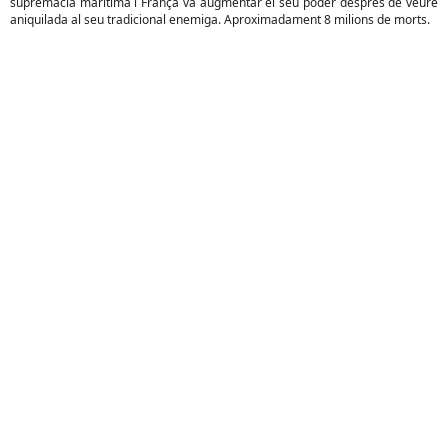
supremacia marítima i França va augmentar el seu poder després de veure
aniquilada al seu tradicional enemiga. Aproximadament 8 milions de morts.