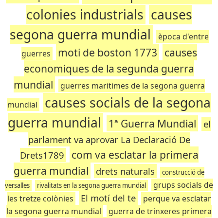
colonies industrials
causes
segona guerra mundial
època d'entre
moti de boston 1773
causes
guerres
economiques de la segunda guerra
mundial
guerres maritimes de la segona guerra
causes socials de la segona
mundial
guerra mundial
1ª Guerra Mundial
el
parlament va aprovar La Declaració De
com va esclatar la primera
Drets1789
guerra mundial
drets naturals
construcció de
grups socials de
versalles
rivalitats en la segona guerra mundial
El motí del te
les tretze colònies
perque va esclatar
la segona guerra mundial
guerra de trinxeres primera