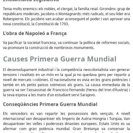
Tenia molts enemics: els nobles, el clergat, la família reial. Girondins: grup de
republicans moderats. Jacobins o Montagnards: més radicals, el seu líder era
Robespierre. Els jacobins van acabar aconseguint el poder i van aprovar una
nova constitució, la Constitució de 1793.
L'obra de Napoleó a França
Va pacificar la societat francesa, va continuar la política de reformes socials,
va promoure la construcció de nombrosos monuments.
Causes Primera Guerra Mundial
El desenvolupament industrial i la competència neocolonialista van generar
tensions i rivalitats en un món en la qual ja no quedava gens per repartir a
nivell de mercats i colònies. El nacionalisme es vivia en les grans potències i
també en els petits països sotmesos als grans. La causa immediata de la
guerra va ser l'assassinat de Francisco Fernando (hereu del tron d'Àustria) i
la seva esposa a les mans d'un estudiant servi Sarajevo.
Conseqüències Primera Guerra Mundial
Els vencedors es van repartir les possessions dels vençuts. A nivell
internacional van desaparèixer els Imperis de Autria-Hongria i Turquia. Van
desaparèixer les velles i poderoses dinasties europees. Estats Units es va
afermar com gran potència mundial. Gran Bretanya va conservar la