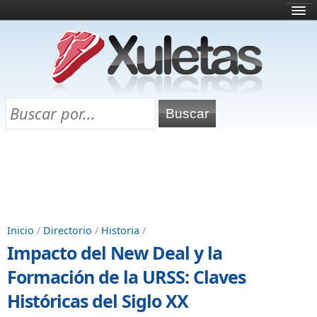
Inicio
¿Qué es esto?
Directorio
Selectividad
Chuletas para exámenes
Programa Chuletas
Inicio
/
Directorio
/
Historia
/
Impacto del New Deal y la
Formación de la URSS: Claves
Históricas del Siglo XX