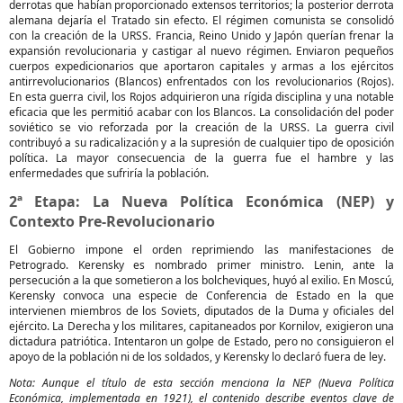
derrotas que habían proporcionado extensos territorios; la posterior derrota
alemana dejaría el Tratado sin efecto. El régimen comunista se consolidó
con la creación de la URSS. Francia, Reino Unido y Japón querían frenar la
expansión revolucionaria y castigar al nuevo régimen. Enviaron pequeños
cuerpos expedicionarios que aportaron capitales y armas a los ejércitos
antirrevolucionarios (Blancos) enfrentados con los revolucionarios (Rojos).
En esta guerra civil, los Rojos adquirieron una rígida disciplina y una notable
eficacia que les permitió acabar con los Blancos. La consolidación del poder
soviético se vio reforzada por la creación de la URSS. La guerra civil
contribuyó a su radicalización y a la supresión de cualquier tipo de oposición
política. La mayor consecuencia de la guerra fue el hambre y las
enfermedades que sufriría la población.
2ª Etapa: La Nueva Política Económica (NEP) y
Contexto Pre-Revolucionario
El Gobierno impone el orden reprimiendo las manifestaciones de
Petrogrado. Kerensky es nombrado primer ministro. Lenin, ante la
persecución a la que sometieron a los bolcheviques, huyó al exilio. En Moscú,
Kerensky convoca una especie de Conferencia de Estado en la que
intervienen miembros de los Soviets, diputados de la Duma y oficiales del
ejército. La Derecha y los militares, capitaneados por Kornilov, exigieron una
dictadura patriótica. Intentaron un golpe de Estado, pero no consiguieron el
apoyo de la población ni de los soldados, y Kerensky lo declaró fuera de ley.
Nota: Aunque el título de esta sección menciona la NEP (Nueva Política
Económica, implementada en 1921), el contenido describe eventos clave de