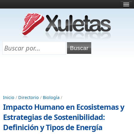
Inicio
¿Qué es esto?
Directorio
Selectividad
Chuletas para exámenes
Programa Chuletas
Inicio
/
Directorio
/
Biología
/
Impacto Humano en Ecosistemas y
Estrategias de Sostenibilidad:
Definición y Tipos de Energía