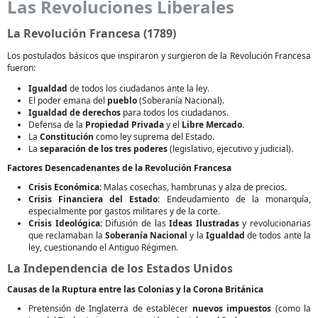
Las Revoluciones Liberales
La Revolución Francesa (1789)
Los postulados básicos que inspiraron y surgieron de la Revolución Francesa
fueron:
Igualdad
de todos los ciudadanos ante la ley.
El poder emana del
pueblo
(Soberanía Nacional).
Igualdad de derechos
para todos los ciudadanos.
Defensa de la
Propiedad Privada
y el
Libre Mercado
.
La
Constitución
como ley suprema del Estado.
La
separación de los tres poderes
(legislativo, ejecutivo y judicial).
Factores Desencadenantes de la Revolución Francesa
Crisis Económica:
Malas cosechas, hambrunas y alza de precios.
Crisis Financiera del Estado:
Endeudamiento de la monarquía,
especialmente por gastos militares y de la corte.
Crisis Ideológica:
Difusión de las
Ideas Ilustradas
y revolucionarias
que reclamaban la
Soberanía Nacional
y la
Igualdad
de todos ante la
ley, cuestionando el Antiguo Régimen.
La Independencia de los Estados Unidos
Causas de la Ruptura entre las Colonias y la Corona Británica
Pretensión de Inglaterra de establecer
nuevos impuestos
(como la