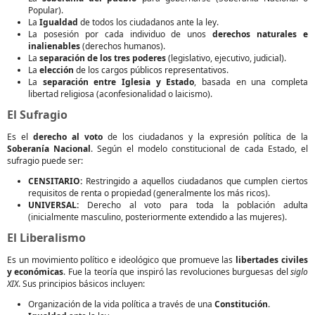
Popular).
La
Igualdad
de todos los ciudadanos ante la ley.
La posesión por cada individuo de unos
derechos naturales e
inalienables
(derechos humanos).
La
separación de los tres poderes
(legislativo, ejecutivo, judicial).
La
elección
de los cargos públicos representativos.
La
separación entre Iglesia y Estado
, basada en una completa
libertad religiosa (aconfesionalidad o laicismo).
El Sufragio
Es el
derecho al voto
de los ciudadanos y la expresión política de la
Soberanía Nacional
. Según el modelo constitucional de cada Estado, el
sufragio puede ser:
CENSITARIO:
Restringido a aquellos ciudadanos que cumplen ciertos
requisitos de renta o propiedad (generalmente los más ricos).
UNIVERSAL:
Derecho al voto para toda la población adulta
(inicialmente masculino, posteriormente extendido a las mujeres).
El Liberalismo
Es un movimiento político e ideológico que promueve las
libertades civiles
y económicas
. Fue la teoría que inspiró las revoluciones burguesas del
siglo
XIX
. Sus principios básicos incluyen:
Organización de la vida política a través de una
Constitución
.