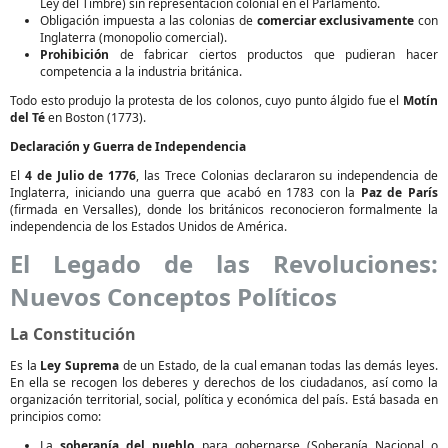
Ley del Timbre) sin representación colonial en el Parlamento.
Obligación impuesta a las colonias de
comerciar exclusivamente
con
Inglaterra (monopolio comercial).
Prohibición
de fabricar ciertos productos que pudieran hacer
competencia a la industria británica.
Todo esto produjo la protesta de los colonos, cuyo punto álgido fue el
Motín
del Té
en Boston (1773).
Declaración y Guerra de Independencia
El
4 de Julio de 1776
, las Trece Colonias declararon su independencia de
Inglaterra, iniciando una guerra que acabó en 1783 con la
Paz de París
(firmada en Versalles), donde los británicos reconocieron formalmente la
independencia de los Estados Unidos de América.
El Legado de las Revoluciones:
Nuevos Conceptos Políticos
La Constitución
Es la
Ley Suprema
de un Estado, de la cual emanan todas las demás leyes.
En ella se recogen los deberes y derechos de los ciudadanos, así como la
organización territorial, social, política y económica del país. Está basada en
principios como:
La
soberanía del pueblo
para gobernarse (Soberanía Nacional o