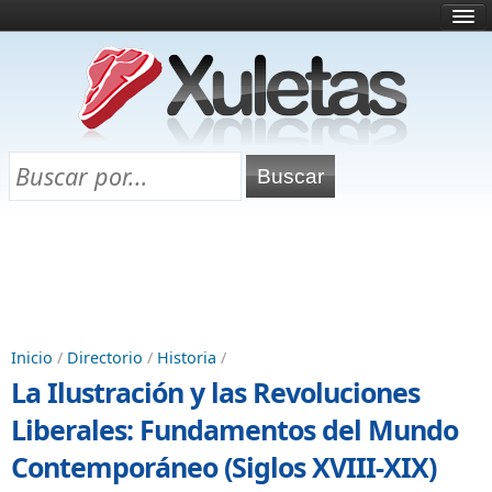
Inicio
¿Qué es esto?
Directorio
Selectividad
Chuletas para exámenes
Programa Chuletas
Inicio
/
Directorio
/
Historia
/
La Ilustración y las Revoluciones
Liberales: Fundamentos del Mundo
Contemporáneo (Siglos XVIII-XIX)