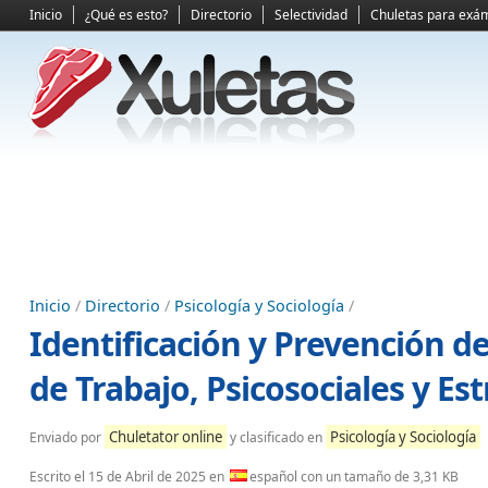
Inicio
¿Qué es esto?
Directorio
Selectividad
Chuletas para exá
Inicio
/
Directorio
/
Psicología y Sociología
/
Identificación y Prevención d
de Trabajo, Psicosociales y Est
Chuletator online
Psicología y Sociología
Enviado por
y clasificado en
Escrito el
15 de Abril de 2025
en
español con un tamaño de 3,31 KB