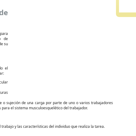
de
 para
o de
de su
do el
ar:
cular
turas
e o sujeción de una carga por parte de uno o varios trabajadores
 para el sistema musculoesquelético del trabajador.
rabajo y las características del individuo que realiza la tarea.