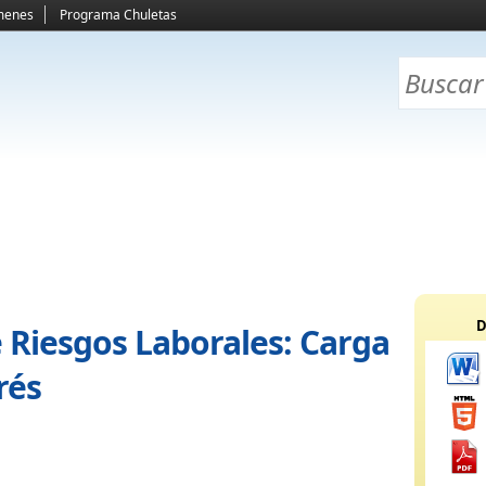
menes
Programa Chuletas
D
e Riesgos Laborales: Carga
rés