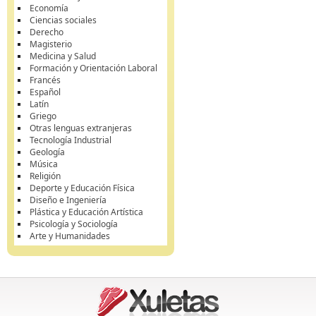
Economía
Ciencias sociales
Derecho
Magisterio
Medicina y Salud
Formación y Orientación Laboral
Francés
Español
Latín
Griego
Otras lenguas extranjeras
Tecnología Industrial
Geología
Música
Religión
Deporte y Educación Física
Diseño e Ingeniería
Plástica y Educación Artística
Psicología y Sociología
Arte y Humanidades