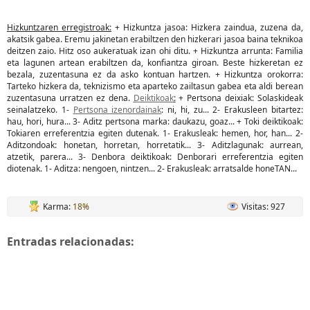
Hizkuntzaren erregistroak:
+ Hizkuntza jasoa: Hizkera zaindua, zuzena da,
akatsik gabea. Eremu jakinetan erabiltzen den hizkerari jasoa baina teknikoa
deitzen zaio. Hitz oso aukeratuak izan ohi ditu. + Hizkuntza arrunta: Familia
eta lagunen artean erabiltzen da, konfiantza giroan. Beste hizkeretan ez
bezala, zuzentasuna ez da asko kontuan hartzen. + Hizkuntza orokorra:
Tarteko hizkera da, teknizismo eta aparteko zailtasun gabea eta aldi berean
zuzentasuna urratzen ez dena.
Deiktikoak
:
+ Pertsona deixiak: Solaskideak
seinalatzeko. 1-
Pertsona izenordainak
: ni, hi, zu... 2- Erakusleen bitartez:
hau, hori, hura... 3- Aditz pertsona marka: daukazu, goaz... + Toki deiktikoak:
Tokiaren erreferentzia egiten dutenak. 1- Erakusleak: hemen, hor, han... 2-
Aditzondoak: honetan, horretan, horretatik... 3- Aditzlagunak: aurrean,
atzetik, parera... 3- Denbora deiktikoak: Denborari erreferentzia egiten
diotenak. 1- Aditza: nengoen, nintzen... 2- Erakusleak: arratsalde honeTAN...
Karma:
18%
Visitas: 927
Entradas relacionadas: