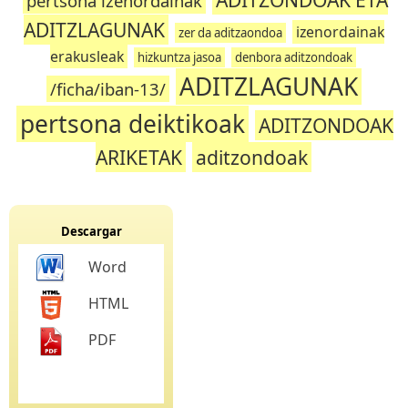
pertsona izenordainak
ADITZLAGUNAK
izenordainak
zer da aditzaondoa
erakusleak
hizkuntza jasoa
denbora aditzondoak
ADITZLAGUNAK
/ficha/iban-13/
pertsona deiktikoak
ADITZONDOAK
ARIKETAK
aditzondoak
Descargar
Word
HTML
PDF