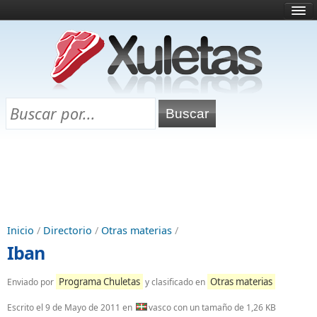
Inicio
¿Qué es esto?
Directorio
Selectividad
Chuletas para exámenes
Programa Chuletas
Inicio
/
Directorio
/
Otras materias
/
Iban
Programa Chuletas
Otras materias
Enviado por
y clasificado en
Escrito el
9 de Mayo de 2011
en
vasco con un tamaño de 1,26 KB