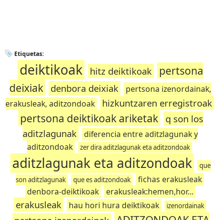
Etiquetas:
deiktikoak
pertsona
hitz deiktikoak
deixiak
denbora deixiak
pertsona izenordainak,
hizkuntzaren erregistroak
erakusleak, aditzondoak
pertsona deiktikoak ariketak
q son los
aditzlagunak
diferencia entre aditzlagunak y
aditzondoak
zer dira aditzlagunak eta aditzondoak
aditzlagunak eta aditzondoak
que
fichas erakusleak
son aditzlagunak
que es aditzondoak
denbora-deiktikoak
erakusleak:hemen,hor...
erakusleak
hau hori hura deiktikoak
izenordainak
ADITZONDOAK ETA