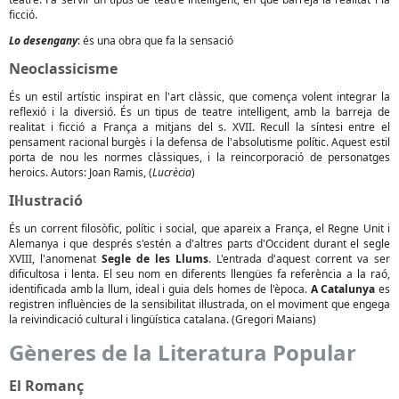
ficció.
Lo desengany
: és una obra que fa la sensació
Neoclassicisme
És un estil artístic inspirat en l'art clàssic, que comença volent integrar la
reflexió i la diversió. És un tipus de teatre intel·ligent, amb la barreja de
realitat i ficció a França a mitjans del s. XVII. Recull la síntesi entre el
pensament racional burgès i la defensa de l'absolutisme polític. Aquest estil
porta de nou les normes clàssiques, i la reincorporació de personatges
heroics. Autors: Joan Ramis, (
Lucrècia
)
Il·lustració
És un corrent filosòfic, polític i social, que apareix a França, el Regne Unit i
Alemanya i que després s'estén a d'altres parts d'Occident durant el segle
XVIII, l'anomenat
Segle de les Llums
. L'entrada d'aquest corrent va ser
dificultosa i lenta. El seu nom en diferents llengües fa referència a la raó,
identificada amb la llum, ideal i guia dels homes de l'època.
A Catalunya
es
registren influències de la sensibilitat il·lustrada, on el moviment que engega
la reivindicació cultural i lingüística catalana. (Gregori Maians)
Gèneres de la Literatura Popular
El Romanç