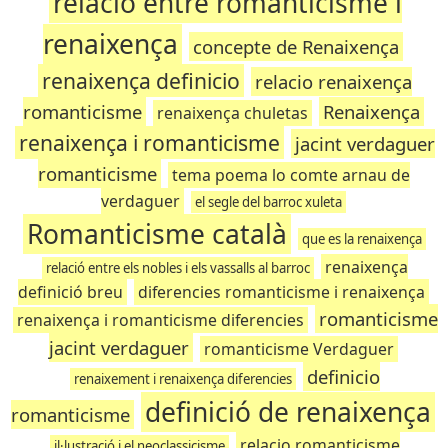
relació entre romanticisme i
renaixença
concepte de Renaixença
renaixença definicio
relacio renaixença
romanticisme
Renaixença
renaixença chuletas
renaixença i romanticisme
jacint verdaguer
romanticisme
tema poema lo comte arnau de
verdaguer
el segle del barroc xuleta
Romanticisme català
que es la renaixença
renaixença
relació entre els nobles i els vassalls al barroc
definició breu
diferencies romanticisme i renaixença
romanticisme
renaixença i romanticisme diferencies
jacint verdaguer
romanticisme Verdaguer
definicio
renaixement i renaixença diferencies
definició de renaixença
romanticisme
relacio romanticisme
il·lustració i el neoclassicisme