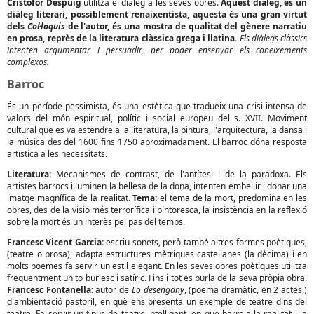
Cristòfor Despuig
utilitza el diàleg a les seves obres.
Aquest diàleg, és un
diàleg literari, possiblement renaixentista, aquesta és una gran virtut
dels
Col·loquis
de l'autor, és una mostra de qualitat del gènere narratiu
en prosa, reprès de la literatura clàssica grega i llatina.
Els diàlegs clàssics
intenten argumentar i persuadir, per poder ensenyar els coneixements
complexos.
Barroc
És un període pessimista, és una estètica que tradueix una crisi intensa de
valors del món espiritual, polític i social europeu del s. XVII. Moviment
cultural que es va estendre a la literatura, la pintura, l'arquitectura, la dansa i
la música des del 1600 fins 1750 aproximadament. El barroc dóna resposta
artística a les necessitats.
Literatura:
Mecanismes de contrast, de l'antítesi i de la paradoxa. Els
artistes barrocs il·luminen la bellesa de la dona, intenten embellir i donar una
imatge magnífica de la realitat.
Tema:
el tema de la mort, predomina en les
obres, des de la visió més terrorífica i pintoresca, la insistència en la reflexió
sobre la mort és un interès pel pas del temps.
Francesc Vicent Garcia:
escriu sonets, però també altres formes poètiques,
(teatre o prosa), adapta estructures mètriques castellanes (la dècima) i en
molts poemes fa servir un estil elegant. En les seves obres poètiques utilitza
freqüentment un to burlesc i satíric. Fins i tot es burla de la seva pròpia obra.
Francesc Fontanella:
autor de
Lo desengany
, (poema dramàtic, en 2 actes,)
d'ambientació pastoril, en què ens presenta un exemple de teatre dins del
teatre. Fa servir un tipus de teatre intel·ligent, en què barreja la realitat i la