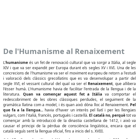
De l'Humanisme al Renaixement
L'
humanisme
és un fet de renovació cultural que va sorgir a Itàlia, al segle
XIV i que va ser expandit per Europa durant els segles XV i XVI. Una de les
concrecions de l'humanisme va ser el moviment europeu de retorn a l'estudi
i valoració dels clàssics grecollatins que es va desenvolupar a partir del
segle XVI, el vessant cultural del qual va ser el
Renaixement
, que allibera
l'ésser humà. L'Humanisme havia de facilitar l'entrada de la llengua i de la
literatura.
Quan va començar aquest fet a Itàlia
va comportar el
redescobriment de les obres clàssiques perdudes, el seguiment de la
gramàtica llatina com a model, i és quan això dóna lloc al Renaixement.
Pel
que fa a la llengua...
havia d'haver un interès pel llatí i per les llengües
vulgars, com l'italià, francès, portuguès i castellà.
El català no, perquè
tot va
començar amb la introducció de la dinastia castellana de 1412, i això va
causar el principi de la pèrdua de consciència lingüística, encara que el
català seguís sent la llengua oficial, fins a inicis del s. XVIII.