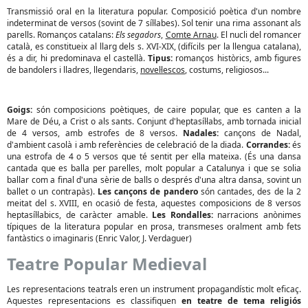
Transmissió oral en la literatura popular. Composició poètica d'un nombre
indeterminat de versos (sovint de 7 síl·labes). Sol tenir una rima assonant als
parells. Romanços catalans:
Els segadors
,
Comte Arnau
. El nucli del romancer
català, es constitueix al llarg dels s. XVI-XIX, (difícils per la llengua catalana),
és a dir, hi predominava el castellà.
Tipus:
romanços històrics, amb figures
de bandolers i lladres, llegendaris,
novel·lescos
, costums, religiosos...
Goigs:
són composicions poètiques, de caire popular, que es canten a la
Mare de Déu, a Crist o als sants. Conjunt d'heptasíl·labs, amb tornada inicial
de 4 versos, amb estrofes de 8 versos.
Nadales:
cançons de Nadal,
d'ambient casolà i amb referències de celebració de la diada.
Corrandes:
és
una estrofa de 4 o 5 versos que té sentit per ella mateixa. (És una dansa
cantada que es balla per parelles, molt popular a Catalunya i que se solia
ballar com a final d'una sèrie de balls o després d'una altra dansa, sovint un
ballet o un contrapàs).
Les cançons de pandero
són cantades, des de la 2
meitat del s. XVIII, en ocasió de festa, aquestes composicions de 8 versos
heptasíl·labics, de caràcter amable.
Les Rondalles:
narracions anònimes
típiques de la literatura popular en prosa, transmeses oralment amb fets
fantàstics o imaginaris (Enric Valor, J. Verdaguer)
Teatre Popular Medieval
Les representacions teatrals eren un instrument propagandístic molt eficaç.
Aquestes representacions es classifiquen
en teatre de tema religiós