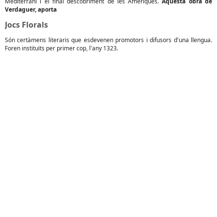
Mediterrani i el final descobriment de les Amèriques.
Aquesta obra de
Verdaguer, aporta
Jocs Florals
Són certàmens literaris que esdevenen promotors i difusors d'una llengua.
Foren instituïts per primer cop, l'any 1323.