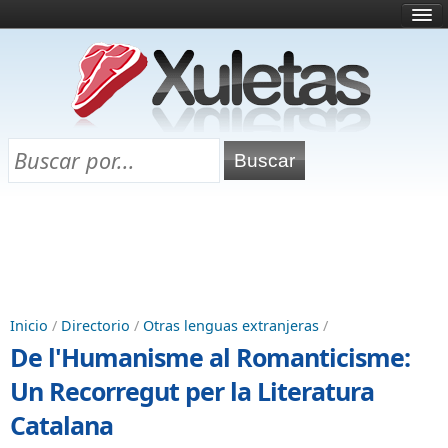
Inicio
¿Qué es esto?
Directorio
Selectividad
Chuletas para exámenes
Programa Chuletas
Inicio
/
Directorio
/
Otras lenguas extranjeras
/
De l'Humanisme al Romanticisme:
Un Recorregut per la Literatura
Catalana