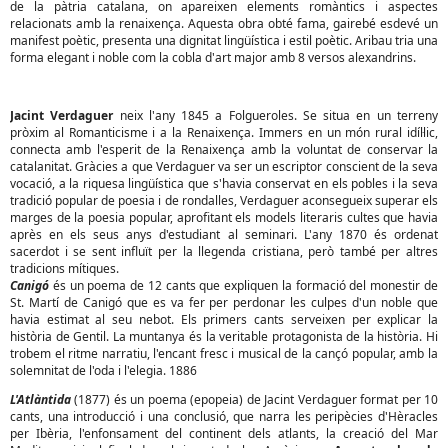
de la pàtria catalana, on apareixen elements romàntics i aspectes
relacionats amb la renaixença. Aquesta obra obté fama, gairebé esdevé un
manifest poètic, presenta una dignitat lingüística i estil poètic. Aribau tria una
forma elegant i noble com la cobla d'art major amb 8 versos alexandrins.
Jacint Verdaguer
neix l'any 1845 a Folgueroles. Se situa en un terreny
pròxim al Romanticisme i a la Renaixença. Immers en un món rural idíl·lic,
connecta amb l'esperit de la Renaixença amb la voluntat de conservar la
catalanitat. Gràcies a que Verdaguer va ser un escriptor conscient de la seva
vocació, a la riquesa lingüística que s'havia conservat en els pobles i la seva
tradició popular de poesia i de rondalles, Verdaguer aconsegueix superar els
marges de la poesia popular, aprofitant els models literaris cultes que havia
après en els seus anys d'estudiant al seminari. L'any 1870 és ordenat
sacerdot i se sent influït per la llegenda cristiana, però també per altres
tradicions mítiques.
Canigó
és un poema de 12 cants que expliquen la formació del monestir de
St. Martí de Canigó que es va fer per perdonar les culpes d'un noble que
havia estimat al seu nebot. Els primers cants serveixen per explicar la
història de Gentil. La muntanya és la veritable protagonista de la història. Hi
trobem el ritme narratiu, l'encant fresc i musical de la cançó popular, amb la
solemnitat de l'oda i l'elegia. 1886
L'Atlàntida
(1877) és un poema (epopeia) de Jacint Verdaguer format per 10
cants, una introducció i una conclusió, que narra les peripècies d'Hèracles
per Ibèria, l'enfonsament del continent dels atlants, la creació del Mar