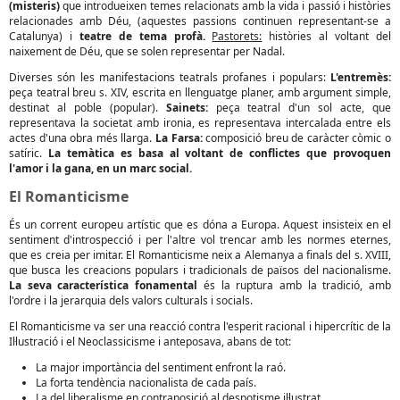
(misteris)
que introdueixen temes relacionats amb la vida i passió i històries
relacionades amb Déu, (aquestes passions continuen representant-se a
Catalunya) i
teatre de tema profà.
Pastorets:
històries al voltant del
naixement de Déu, que se solen representar per Nadal.
Diverses són les manifestacions teatrals profanes i populars:
L'entremès:
peça teatral breu s. XIV, escrita en llenguatge planer, amb argument simple,
destinat al poble (popular).
Sainets:
peça teatral d'un sol acte, que
representava la societat amb ironia, es representava intercalada entre els
actes d'una obra més llarga.
La Farsa:
composició breu de caràcter còmic o
satíric.
La temàtica es basa al voltant de conflictes que provoquen
l'amor i la gana, en un marc social.
El Romanticisme
És un corrent europeu artístic que es dóna a Europa. Aquest insisteix en el
sentiment d'introspecció i per l'altre vol trencar amb les normes eternes,
que es creia per imitar. El Romanticisme neix a Alemanya a finals del s. XVIII,
que busca les creacions populars i tradicionals de països del nacionalisme.
La seva característica fonamental
és la ruptura amb la tradició, amb
l'ordre i la jerarquia dels valors culturals i socials.
El Romanticisme va ser una reacció contra l'esperit racional i hipercrític de la
Il·lustració i el Neoclassicisme i anteposava, abans de tot:
La major importància del sentiment enfront la raó.
La forta tendència nacionalista de cada país.
La del liberalisme en contraposició al despotisme il·lustrat.