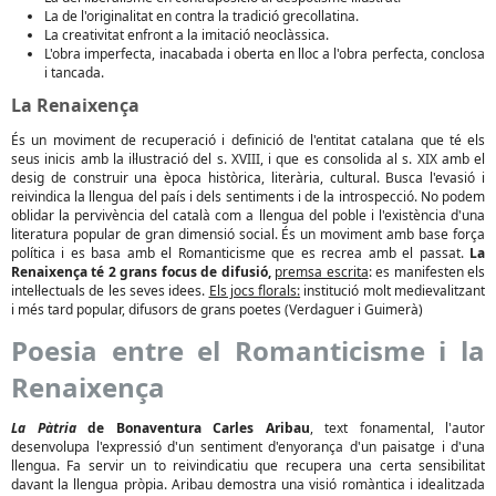
La de l'originalitat en contra la tradició grecollatina.
La creativitat enfront a la imitació neoclàssica.
L'obra imperfecta, inacabada i oberta en lloc a l'obra perfecta, conclosa
i tancada.
La Renaixença
És un moviment de recuperació i definició de l'entitat catalana que té els
seus inicis amb la il·lustració del s. XVIII, i que es consolida al s. XIX amb el
desig de construir una època històrica, literària, cultural. Busca l'evasió i
reivindica la llengua del país i dels sentiments i de la introspecció. No podem
oblidar la pervivència del català com a llengua del poble i l'existència d'una
literatura popular de gran dimensió social. És un moviment amb base força
política i es basa amb el Romanticisme que es recrea amb el passat.
La
Renaixença té 2 grans focus de difusió,
premsa escrita
: es manifesten els
intel·lectuals de les seves idees.
Els jocs florals:
institució molt medievalitzant
i més tard popular, difusors de grans poetes (Verdaguer i Guimerà)
Poesia entre el Romanticisme i la
Renaixença
La Pàtria
de Bonaventura Carles Aribau
, text fonamental, l'autor
desenvolupa l'expressió d'un sentiment d'enyorança d'un paisatge i d'una
llengua. Fa servir un to reivindicatiu que recupera una certa sensibilitat
davant la llengua pròpia. Aribau demostra una visió romàntica i idealitzada