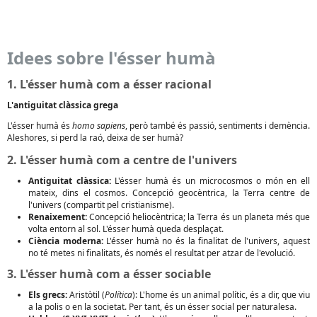
Idees sobre l'ésser humà
1. L'ésser humà com a ésser racional
L'antiguitat clàssica grega
L'ésser humà és
homo sapiens
, però també és passió, sentiments i demència.
Aleshores, si perd la raó, deixa de ser humà?
2. L'ésser humà com a centre de l'univers
Antiguitat clàssica:
L'ésser humà és un microcosmos o món en ell
mateix, dins el cosmos. Concepció geocèntrica, la Terra centre de
l'univers (compartit pel cristianisme).
Renaixement:
Concepció heliocèntrica; la Terra és un planeta més que
volta entorn al sol. L'ésser humà queda desplaçat.
Ciència moderna:
L'ésser humà no és la finalitat de l'univers, aquest
no té metes ni finalitats, és només el resultat per atzar de l'evolució.
3. L'ésser humà com a ésser sociable
Els grecs:
Aristòtil (
Política
): L'home és un animal polític, és a dir, que viu
a la polis o en la societat. Per tant, és un ésser social per naturalesa.