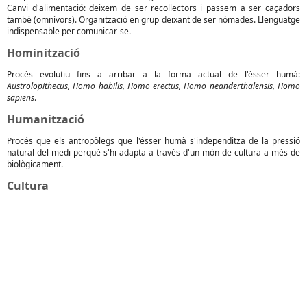
Canvi d'alimentació: deixem de ser recol·lectors i passem a ser caçadors
també (omnívors). Organització en grup deixant de ser nòmades. Llenguatge
indispensable per comunicar-se.
Hominització
Procés evolutiu fins a arribar a la forma actual de l'ésser humà:
Austrolopithecus, Homo habilis, Homo erectus, Homo neanderthalensis, Homo
sapiens
.
Humanització
Procés que els antropòlegs que l'ésser humà s'independitza de la pressió
natural del medi perquè s'hi adapta a través d'un món de cultura a més de
biològicament.
Cultura