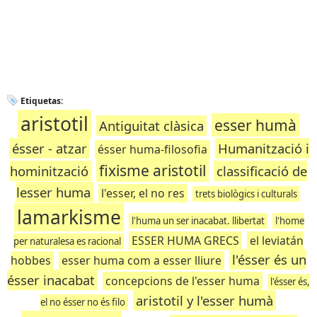
Etiquetas:
aristotil
esser humà
Antiguitat clàsica
ésser - atzar
Humanització i
ésser huma-filosofia
fixisme aristotil
hominització
classificació de
lesser huma
l'esser, el no res
trets biològics i culturals
lamarkisme
l'huma un ser inacabat. llibertat
l'home
ESSER HUMA GRECS
el leviatán
per naturalesa es racional
l'ésser és un
hobbes
esser huma com a esser lliure
ésser inacabat
concepcions de l'esser huma
l'ésser és,
aristotil y l'esser humà
el no ésser no és filo