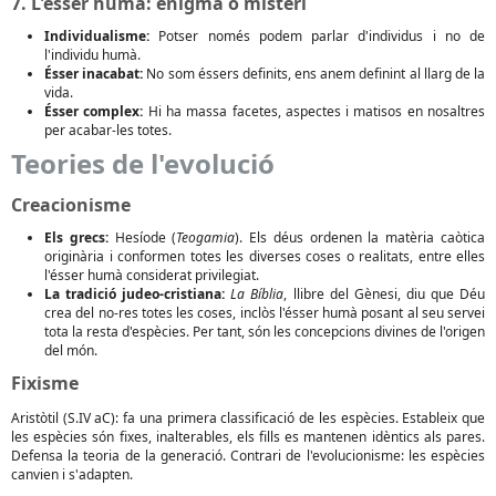
7. L'ésser humà: enigma o misteri
Individualisme:
Potser només podem parlar d'individus i no de
l'individu humà.
Ésser inacabat:
No som éssers definits, ens anem definint al llarg de la
vida.
Ésser complex:
Hi ha massa facetes, aspectes i matisos en nosaltres
per acabar-les totes.
Teories de l'evolució
Creacionisme
Els grecs:
Hesíode (
Teogamia
). Els déus ordenen la matèria caòtica
originària i conformen totes les diverses coses o realitats, entre elles
l'ésser humà considerat privilegiat.
La tradició judeo-cristiana:
La Bíblia
, llibre del Gènesi, diu que Déu
crea del no-res totes les coses, inclòs l'ésser humà posant al seu servei
tota la resta d'espècies. Per tant, són les concepcions divines de l'origen
del món.
Fixisme
Aristòtil (S.IV aC): fa una primera classificació de les espècies. Estableix que
les espècies són fixes, inalterables, els fills es mantenen idèntics als pares.
Defensa la teoria de la generació. Contrari de l'evolucionisme: les espècies
canvien i s'adapten.