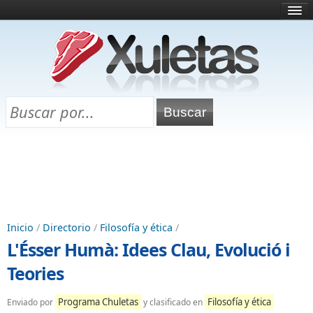
Inicio
¿Qué es esto?
Directorio
Selectividad
Chuletas para exámenes
Programa Chuletas
Inicio
/
Directorio
/
Filosofía y ética
/
L'Ésser Humà: Idees Clau, Evolució i
Teories
Programa Chuletas
Filosofía y ética
Enviado por
y clasificado en