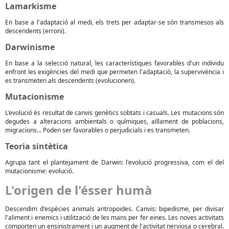
Lamarkisme
En base a l'adaptació al medi, els trets per adaptar-se són transmesos als
descendents (erroni).
Darwinisme
En base a la selecció natural, les característiques favorables d'un individu
enfront les exigències del medi que permeten l'adaptació, la supervivència i
es transmeten als descendents (evolucionen).
Mutacionisme
L'evolució és resultat de canvis genètics sobtats i casuals. Les mutacions són
degudes a alteracions ambientals o químiques, aïllament de poblacions,
migracions... Poden ser favorables o perjudicials i es transmeten.
Teoria sintètica
Agrupa tant el plantejament de Darwin: l'evolució progressiva, com el del
mutacionisme: evolució.
L'origen de l'ésser humà
Descendim d'espècies animals antropoides. Canvis: bipedisme, per divisar
l'aliment i enemics i utilització de les mans per fer eines. Les noves activitats
comporten un ensinistrament i un augment de l'activitat nerviosa o cerebral.