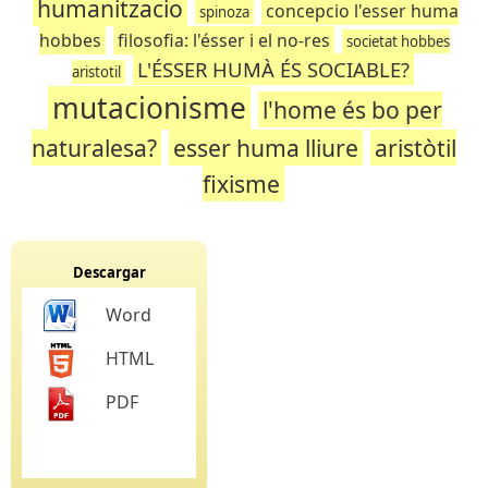
humanitzacio
concepcio l'esser huma
spinoza
hobbes
filosofia: l'ésser i el no-res
societat hobbes
L'ÉSSER HUMÀ ÉS SOCIABLE?
aristotil
mutacionisme
l'home és bo per
naturalesa?
esser huma lliure
aristòtil
fixisme
Descargar
Word
HTML
PDF