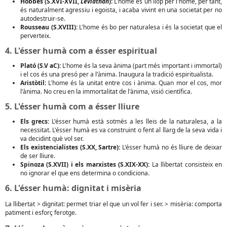
Hobbes (S.XVI-XVII,
Leviathan
):
L'home és un llop per l'home, per tant,
és naturalment agressiu i egoista, i acaba vivint en una societat per no
autodestruir-se.
Rousseau (S.XVIII):
L'home és bo per naturalesa i és la societat que el
perverteix.
4. L'ésser humà com a ésser espiritual
Plató (S.V aC):
L'home és la seva ànima (part més important i immortal)
i el cos és una presó per a l'ànima. Inaugura la tradició espiritualista.
Aristòtil:
L'home és la unitat entre cos i ànima. Quan mor el cos, mor
l'ànima. No creu en la immortalitat de l'ànima, visió científica.
5. L'ésser humà com a ésser lliure
Els grecs:
L'ésser humà està sotmès a les lleis de la naturalesa, a la
necessitat. L'ésser humà es va construint o fent al llarg de la seva vida i
va decidint què vol ser.
Els existencialistes (S.XX, Sartre):
L'ésser humà no és lliure de deixar
de ser lliure.
Spinoza (S.XVII) i els marxistes (S.XIX-XX):
La llibertat consisteix en
no ignorar el que ens determina o condiciona.
6. L'ésser humà: dignitat i misèria
La llibertat > dignitat: permet triar el que un vol fer i ser. > misèria: comporta
patiment i esforç ferotge.