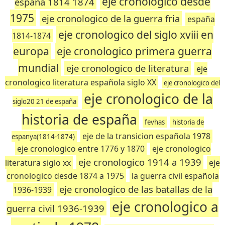
eje cronologico desde
españa 1814 1874
1975
eje cronologico de la guerra fria
españa
eje cronologico del siglo xviii en
1814-1874
europa
eje cronologico primera guerra
mundial
eje cronologico de literatura
eje
cronologico literatura española siglo XX
eje cronologico del
eje cronologico de la
siglo20 21 de españa
historia de españa
fevhas
historia de
eje de la transicion española 1978
espanya(1814-1874)
eje cronologico entre 1776 y 1870
eje cronologico
eje cronologico 1914 a 1939
literatura siglo xx
eje
cronologico desde 1874 a 1975
la guerra civil española
eje cronologico de las batallas de la
1936-1939
eje cronologico a
guerra civil 1936-1939