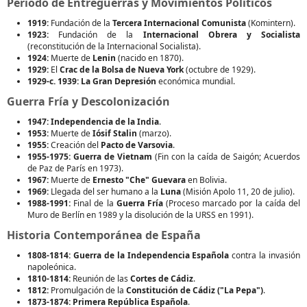
Periodo de Entreguerras y Movimientos Políticos
1919:
Fundación de la
Tercera Internacional Comunista
(Komintern).
1923:
Fundación de la
Internacional Obrera y Socialista
(reconstitución de la Internacional Socialista).
1924:
Muerte de
Lenin
(nacido en 1870).
1929:
El
Crac de la Bolsa de Nueva York
(octubre de 1929).
1929-c. 1939:
La Gran Depresión
económica mundial.
Guerra Fría y Descolonización
1947:
Independencia de la India
.
1953:
Muerte de
Iósif Stalin
(marzo).
1955:
Creación del
Pacto de Varsovia
.
1955-1975:
Guerra de Vietnam
(Fin con la caída de Saigón; Acuerdos
de Paz de París en 1973).
1967:
Muerte de
Ernesto "Che" Guevara
en Bolivia.
1969:
Llegada del ser humano a la
Luna
(Misión Apolo 11, 20 de julio).
1988-1991:
Final de la
Guerra Fría
(Proceso marcado por la caída del
Muro de Berlín en 1989 y la disolución de la URSS en 1991).
Historia Contemporánea de España
1808-1814:
Guerra de la Independencia Española
contra la invasión
napoleónica.
1810-1814:
Reunión de las
Cortes de Cádiz
.
1812:
Promulgación de la
Constitución de Cádiz ("La Pepa")
.
1873-1874:
Primera República Española
.