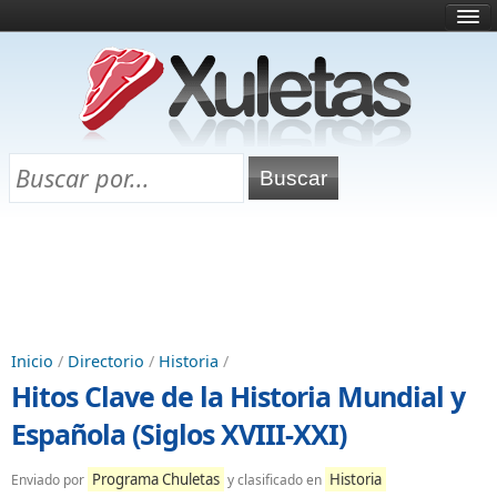
Inicio
¿Qué es esto?
Directorio
Selectividad
Chuletas para exámenes
Programa Chuletas
Inicio
/
Directorio
/
Historia
/
Hitos Clave de la Historia Mundial y
Española (Siglos XVIII-XXI)
Programa Chuletas
Historia
Enviado por
y clasificado en