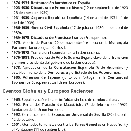
1874-1931:
Restauración borbónica
en España.
1923-1930:
Dictadura de Primo de Rivera
(12 de septiembre de 1923
- 28 de enero de 1930).
1931-1939:
Segunda República Española
(14 de abril de 1931 - 1 de
abril de 1939).
1936-1939:
Guerra Civil Española
(17 de julio de 1936 - 1 de abril de
1939).
1939-1975:
Dictadura de Francisco Franco
(Franquismo).
1975:
Muerte de Franco (20 de noviembre) e inicio de la
Monarquía
Parlamentaria
con Juan Carlos I.
1975-1978:
Transición Española
hacia la democracia.
1976-1981:
Presidencia de
Adolfo Suárez
(Figura clave de la Transición
y primer presidente del gobierno de la democracia).
1978:
Aprobación de la
Constitución Española
(6 de diciembre) y
establecimiento de la
Democracia
y el
Estado de las Autonomías
.
1986:
Adhesión de España
(junto con Portugal) a la
Comunidad
Económica Europea
(actual Unión Europea).
Eventos Globales y Europeos Recientes
1965:
Popularización de la
minifalda
, símbolo de cambio cultural.
1992:
Firma del
Tratado de Maastricht
(7 de febrero de 1992),
fundación de la Unión Europea.
1992:
Celebración de la
Exposición Universal de Sevilla
(20 de abril -
12 de octubre).
2001:
Atentados terroristas contra las
Torres Gemelas
en Nueva York y
el Pentágono (11 de septiembre).