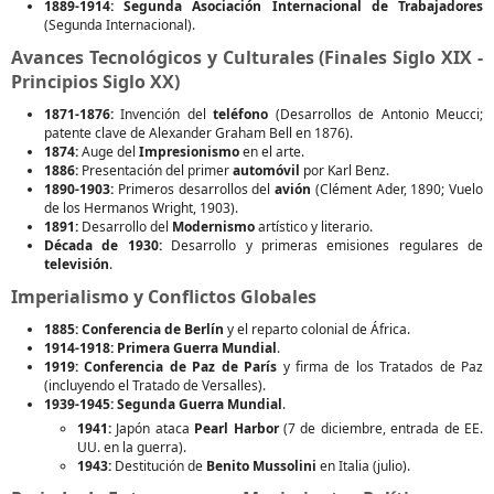
1889-1914:
Segunda Asociación Internacional de Trabajadores
(Segunda Internacional).
Avances Tecnológicos y Culturales (Finales Siglo XIX -
Principios Siglo XX)
1871-1876:
Invención del
teléfono
(Desarrollos de Antonio Meucci;
patente clave de Alexander Graham Bell en 1876).
1874:
Auge del
Impresionismo
en el arte.
1886:
Presentación del primer
automóvil
por Karl Benz.
1890-1903:
Primeros desarrollos del
avión
(Clément Ader, 1890; Vuelo
de los Hermanos Wright, 1903).
1891:
Desarrollo del
Modernismo
artístico y literario.
Década de 1930:
Desarrollo y primeras emisiones regulares de
televisión
.
Imperialismo y Conflictos Globales
1885:
Conferencia de Berlín
y el reparto colonial de África.
1914-1918:
Primera Guerra Mundial
.
1919:
Conferencia de Paz de París
y firma de los Tratados de Paz
(incluyendo el Tratado de Versalles).
1939-1945:
Segunda Guerra Mundial
.
1941:
Japón ataca
Pearl Harbor
(7 de diciembre, entrada de EE.
UU. en la guerra).
1943:
Destitución de
Benito Mussolini
en Italia (julio).