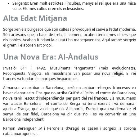
Sergents: Eren molt estrictes i incultes, menys el rei que era una mica
culte. Els més cultes eren els eclesiàstics.
Alta Edat Mitjana
Sorgeixen els burgesos que són cultes i provoquen el canvi a l'edat moderna.
Són artesans que, a base de treball i comerç, acaben tenint més diners que
els nobles. Acaben fundant la ciutat i ho manegaven tot. Aquí també sorgeix
el gremi i elaboren art propi.
Una Nova Era: Al-Àndalus
Invasió: 611 i 1492. Musulmans "enganxats" (més evolucionats).
Reconquesta: Visigots. Els musulmans van posar una nova religió. El rei
francès va fundar les marques hispàniques.
Almansur va arribar a Barcelona, però en arribar reforços francesos va
haver d'anar-se'n. Fins que no arriba Guifré el Pelós, el comte de Barcelona,
no va tenir l'escut d'independència per part del rei francès. Els musulmans
van atacar Barcelona i el comte de Berga no tenia exèrcit i va demanar
ajuda a França, que va dir que no. Aleshores, França, quan va demanar el
senyal de ser fidel, Barcelona va dir que no i es va convertir en una
Barcelona independent.
Ramon Berenguer IV i Peronella d'Aragó es casen i sorgeix la corona
catalanoaragonesa.