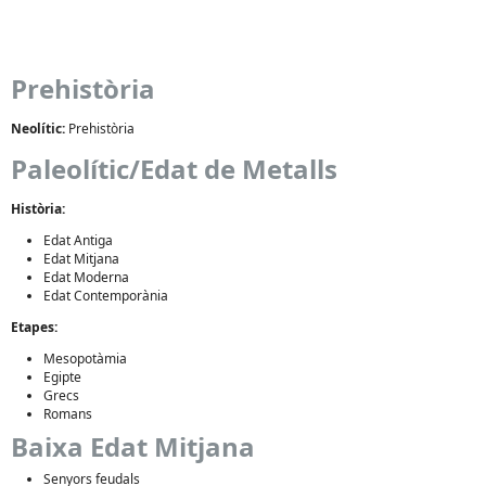
Prehistòria
Neolític:
Prehistòria
Paleolític/Edat de Metalls
Història:
Edat Antiga
Edat Mitjana
Edat Moderna
Edat Contemporània
Etapes:
Mesopotàmia
Egipte
Grecs
Romans
Baixa Edat Mitjana
Senyors feudals