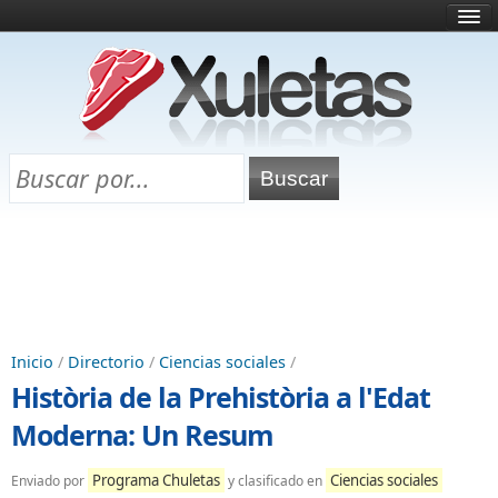
Inicio
¿Qué es esto?
Directorio
Selectividad
Chuletas para exámenes
Programa Chuletas
Inicio
/
Directorio
/
Ciencias sociales
/
Història de la Prehistòria a l'Edat
Moderna: Un Resum
Programa Chuletas
Ciencias sociales
Enviado por
y clasificado en