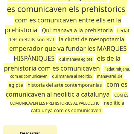
es comunicaven els prehistorics
com es comunicaven entre ells en la
prehistoria
Qui manava a la prehistoria
l'edat
la ciutat de mesopotamia
dels metalls societat
emperador que va fundar les MARQUES
HISPÀNIQUES
els de la
qui manava egipte
prehistoria com es comunicaven
l´edat mitjana,
com es comunicaven
qui manava al neolitic?
manavarei .de
com es
egipte
historia del arte contemporanias
comunicaven al neolitic a catalunya
COM ÉS
neolitic a
COMUNICAVEN ELS PREHISTORICS AL PALEOLITIC
catalunya com es comunicaven
Descargar