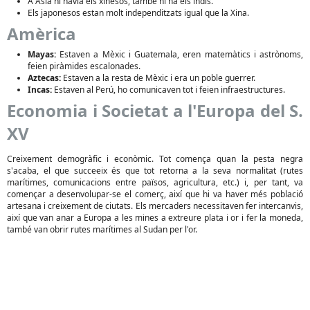
A Àsia hi havia els xinesos, també hi ha els indis.
Els japonesos estan molt independitzats igual que la Xina.
Amèrica
Mayas:
Estaven a Mèxic i Guatemala, eren matemàtics i astrònoms,
feien piràmides escalonades.
Aztecas:
Estaven a la resta de Mèxic i era un poble guerrer.
Incas:
Estaven al Perú, ho comunicaven tot i feien infraestructures.
Economia i Societat a l'Europa del S.
XV
Creixement demogràfic i econòmic. Tot comença quan la pesta negra
s'acaba, el que succeeix és que tot retorna a la seva normalitat (rutes
marítimes, comunicacions entre països, agricultura, etc.) i, per tant, va
començar a desenvolupar-se el comerç, així que hi va haver més població
artesana i creixement de ciutats. Els mercaders necessitaven fer intercanvis,
així que van anar a Europa a les mines a extreure plata i or i fer la moneda,
també van obrir rutes marítimes al Sudan per l'or.