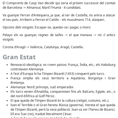
El Compromís de Casp: Van decidir qui seria el pròxim successor del comtat
de Barcelona -> Almansur, Martí l'Humà - 4 candidats.
Va guanyar Ferran d'Antequera, ja que, al ser de Castella, no aniria a atacar
el seu país. Arribem a Ferran el Catòlic - els musulmans 714, ataquen.
Opcions dels visigots: Escapar-se, quedar-se i pagar, o morir.
Pelayo els va guanyar, regnes de taifes -> el que manava -> rei // antics
visigots
Corona d'Aragó -> València, Catalunya, Aragó, Castella.
Gran Estat
Renovació ideològica; es creen països: França, Índia, etc.; els Habsburg
controlaven Alemanya
A l'est d'Europa hi ha l'Imperi Bizantí (1453) conquerit pels turcs.
França omplia els seus territoris a Aquitània, Borgonya i Gran
Bretanya.
Alemanya: Nord: prínceps, sud: emperador.
Els turcs venen d'Anatòlia, conquereixen fins als Balcans, Egipte, etc., o
del nord d'Àfrica al Golf Pèrsic.
El que queda de l'Imperi Bizantí és la cultura (religió, costums, etc.).
Ivan el Terrible o el Gran hereta Rússia (governa). Hereta el que queda
de l'Imperi Bizantí, però la seva població. Ivan va ser l'hereu de Bizanci.
Ell era Tsar (rei), traduït literalment Cèsar.