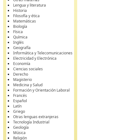
Lengua y literatura
Historia
Filosofía y ética
Matemáticas
Biología
Física
Química
Inglés
Geografía
Informática y Telecomunicaciones
Electricidad y Electrónica
Economía
Ciencias sociales
Derecho
Magisterio
Medicina y Salud
Formación y Orientación Laboral
Francés
Español
Latín
Griego
Otras lenguas extranjeras
Tecnología Industrial
Geología
Música
Religión