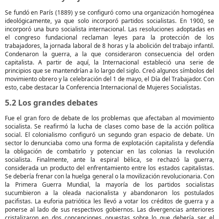
Se fundó en París (1889) y se configuró como una organización homogénea
ideológicamente, ya que solo incorporó partidos socialistas. En 1900, se
incorporó una buro socialista internacional. Las resoluciones adoptadas en
el congreso fundacional reclaman leyes para la protección de los
trabajadores, la jornada laboral de 8 horas y la abolición del trabajo infantil.
Condenaron la guerra, a la que consideraron consecuencia del orden
capitalista. A partir de aquí, la Internacional estableció una serie de
principios que se mantendrían a lo largo del siglo. Creó algunos símbolos del
movimiento obrero y la celebración del 1 de mayo, el Día del Trabajador. Con
esto, cabe destacar la Conferencia Internacional de Mujeres Socialistas.
5.2 Los grandes debates
Fue el gran foro de debate de los problemas que afectaban al movimiento
socialista. Se reafirmó la lucha de clases como base de la acción política
social. El colonialismo configuró un segundo gran espacio de debate. Un
sector lo denunciaba como una forma de explotación capitalista y defendía
la obligación de combatirlo y potenciar en las colonias la revolución
socialista. Finalmente, ante la espiral bélica, se rechazó la guerra,
considerada un producto del enfrentamiento entre los estados capitalistas.
Se debería frenar con la huelga general o la movilización revolucionaria. Con
la Primera Guerra Mundial, la mayoría de los partidos socialistas
sucumbieron a la oleada nacionalista y abandonaron los postulados
pacifistas. La euforia patriótica les llevó a votar los créditos de guerra y a
ponerse al lado de sus respectivos gobiernos. Las divergencias anteriores
cristalizaron en dos concepciones opuestas sobre lo que debería ser el