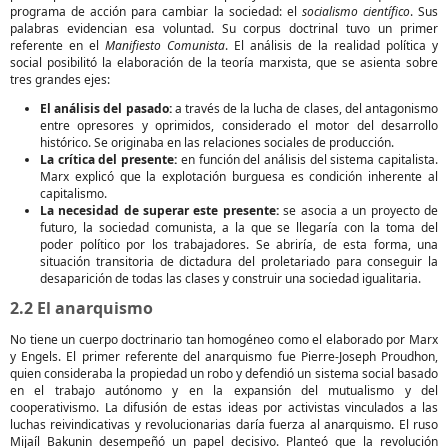
programa de acción para cambiar la sociedad: el
socialismo científico
. Sus
palabras evidencian esa voluntad. Su corpus doctrinal tuvo un primer
referente en el
Manifiesto Comunista
. El análisis de la realidad política y
social posibilitó la elaboración de la teoría marxista, que se asienta sobre
tres grandes ejes:
El análisis del pasado:
a través de la lucha de clases, del antagonismo
entre opresores y oprimidos, considerado el motor del desarrollo
histórico. Se originaba en las relaciones sociales de producción.
La crítica del presente:
en función del análisis del sistema capitalista.
Marx explicó que la explotación burguesa es condición inherente al
capitalismo.
La necesidad de superar este presente:
se asocia a un proyecto de
futuro, la sociedad comunista, a la que se llegaría con la toma del
poder político por los trabajadores. Se abriría, de esta forma, una
situación transitoria de dictadura del proletariado para conseguir la
desaparición de todas las clases y construir una sociedad igualitaria.
2.2 El anarquismo
No tiene un cuerpo doctrinario tan homogéneo como el elaborado por Marx
y Engels. El primer referente del anarquismo fue Pierre-Joseph Proudhon,
quien consideraba la propiedad un robo y defendió un sistema social basado
en el trabajo autónomo y en la expansión del mutualismo y del
cooperativismo. La difusión de estas ideas por activistas vinculados a las
luchas reivindicativas y revolucionarias daría fuerza al anarquismo. El ruso
Mijaíl Bakunin desempeñó un papel decisivo. Planteó que la revolución