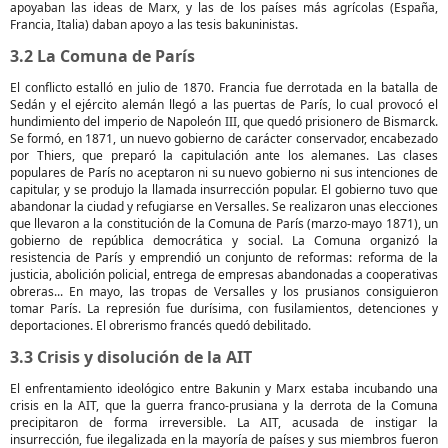
apoyaban las ideas de Marx, y las de los países más agrícolas (España,
Francia, Italia) daban apoyo a las tesis bakuninistas.
3.2 La Comuna de París
El conflicto estalló en julio de 1870. Francia fue derrotada en la batalla de
Sedán y el ejército alemán llegó a las puertas de París, lo cual provocó el
hundimiento del imperio de Napoleón III, que quedó prisionero de Bismarck.
Se formó, en 1871, un nuevo gobierno de carácter conservador, encabezado
por Thiers, que preparó la capitulación ante los alemanes. Las clases
populares de París no aceptaron ni su nuevo gobierno ni sus intenciones de
capitular, y se produjo la llamada insurrección popular. El gobierno tuvo que
abandonar la ciudad y refugiarse en Versalles. Se realizaron unas elecciones
que llevaron a la constitución de la Comuna de París (marzo-mayo 1871), un
gobierno de república democrática y social. La Comuna organizó la
resistencia de París y emprendió un conjunto de reformas: reforma de la
justicia, abolición policial, entrega de empresas abandonadas a cooperativas
obreras... En mayo, las tropas de Versalles y los prusianos consiguieron
tomar París. La represión fue durísima, con fusilamientos, detenciones y
deportaciones. El obrerismo francés quedó debilitado.
3.3 Crisis y disolución de la AIT
El enfrentamiento ideológico entre Bakunin y Marx estaba incubando una
crisis en la AIT, que la guerra franco-prusiana y la derrota de la Comuna
precipitaron de forma irreversible. La AIT, acusada de instigar la
insurrección, fue ilegalizada en la mayoría de países y sus miembros fueron