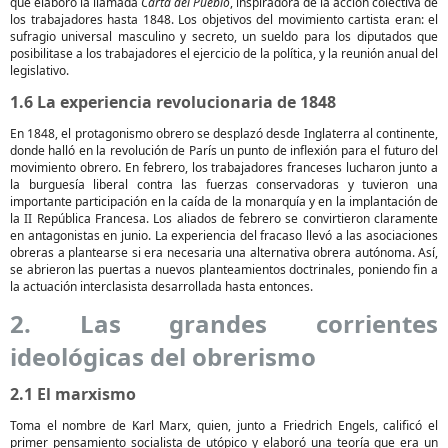
que elaboró la llamada
Carta del Pueblo
, inspiradora de la acción colectiva de
los trabajadores hasta 1848. Los objetivos del movimiento cartista eran: el
sufragio universal masculino y secreto, un sueldo para los diputados que
posibilitase a los trabajadores el ejercicio de la política, y la reunión anual del
legislativo.
1.6 La experiencia revolucionaria de 1848
En 1848, el protagonismo obrero se desplazó desde Inglaterra al continente,
donde halló en la revolución de París un punto de inflexión para el futuro del
movimiento obrero. En febrero, los trabajadores franceses lucharon junto a
la burguesía liberal contra las fuerzas conservadoras y tuvieron una
importante participación en la caída de la monarquía y en la implantación de
la II República Francesa. Los aliados de febrero se convirtieron claramente
en antagonistas en junio. La experiencia del fracaso llevó a las asociaciones
obreras a plantearse si era necesaria una alternativa obrera autónoma. Así,
se abrieron las puertas a nuevos planteamientos doctrinales, poniendo fin a
la actuación interclasista desarrollada hasta entonces.
2. Las grandes corrientes
ideológicas del obrerismo
2.1 El marxismo
Toma el nombre de Karl Marx, quien, junto a Friedrich Engels, calificó el
primer pensamiento socialista de utópico y elaboró una teoría que era un