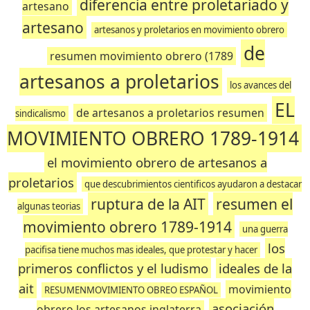
diferencia entre proletariado y
artesano
artesano
artesanos y proletarios en movimiento obrero
de
resumen movimiento obrero (1789
artesanos a proletarios
los avances del
EL
de artesanos a proletarios resumen
sindicalismo
MOVIMIENTO OBRERO 1789-1914
el movimiento obrero de artesanos a
proletarios
que descubrimientos cientificos ayudaron a destacar
ruptura de la AIT
resumen el
algunas teorias
movimiento obrero 1789-1914
una guerra
los
pacifisa tiene muchos mas ideales, que protestar y hacer
primeros conflictos y el ludismo
ideales de la
ait
movimiento
RESUMENMOVIMIENTO OBREO ESPAÑOL
asociación
obrero los artesanos inglaterra