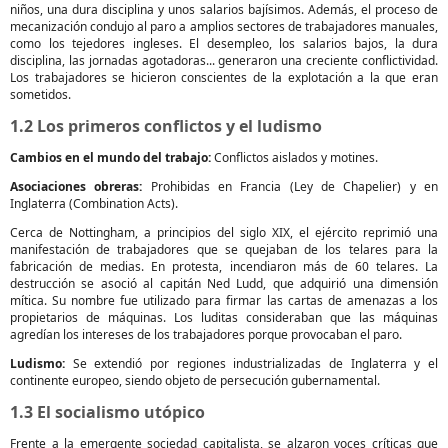
niños, una dura disciplina y unos salarios bajísimos. Además, el proceso de
mecanización condujo al paro a amplios sectores de trabajadores manuales,
como los tejedores ingleses. El desempleo, los salarios bajos, la dura
disciplina, las jornadas agotadoras... generaron una creciente conflictividad.
Los trabajadores se hicieron conscientes de la explotación a la que eran
sometidos.
1.2 Los primeros conflictos y el ludismo
Cambios en el mundo del trabajo:
Conflictos aislados y motines.
Asociaciones obreras:
Prohibidas en Francia (Ley de Chapelier) y en
Inglaterra (Combination Acts).
Cerca de Nottingham, a principios del siglo XIX, el ejército reprimió una
manifestación de trabajadores que se quejaban de los telares para la
fabricación de medias. En protesta, incendiaron más de 60 telares. La
destrucción se asoció al capitán Ned Ludd, que adquirió una dimensión
mítica. Su nombre fue utilizado para firmar las cartas de amenazas a los
propietarios de máquinas. Los luditas consideraban que las máquinas
agredían los intereses de los trabajadores porque provocaban el paro.
Ludismo:
Se extendió por regiones industrializadas de Inglaterra y el
continente europeo, siendo objeto de persecución gubernamental.
1.3 El socialismo utópico
Frente a la emergente sociedad capitalista, se alzaron voces críticas que