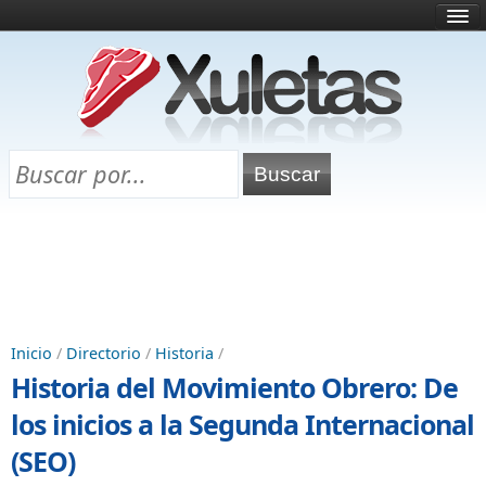
Inicio
¿Qué es esto?
Directorio
Selectividad
Chuletas para exámenes
Programa Chuletas
Inicio
/
Directorio
/
Historia
/
Historia del Movimiento Obrero: De
los inicios a la Segunda Internacional
(SEO)