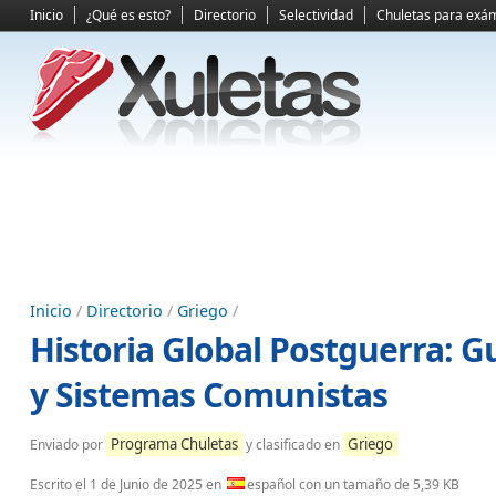
Inicio
¿Qué es esto?
Directorio
Selectividad
Chuletas para exá
Inicio
/
Directorio
/
Griego
/
Historia Global Postguerra: G
y Sistemas Comunistas
Programa Chuletas
Griego
Enviado por
y clasificado en
Escrito el
1 de Junio de 2025
en
español con un tamaño de 5,39 KB