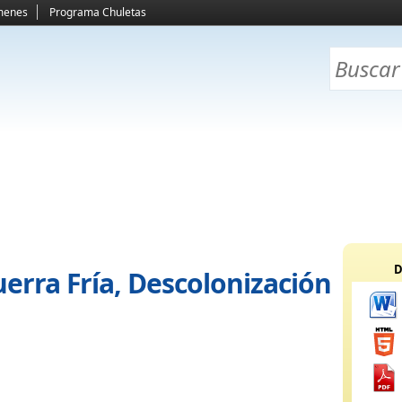
menes
Programa Chuletas
D
uerra Fría, Descolonización