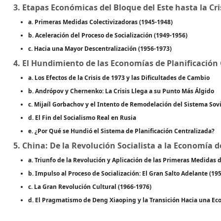
3. Etapas Económicas del Bloque del Este hasta la Cri
a. Primeras Medidas Colectivizadoras (1945-1948)
b. Aceleración del Proceso de Socialización (1949-1956)
c. Hacia una Mayor Descentralización (1956-1973)
4. El Hundimiento de las Economías de Planificación
a. Los Efectos de la Crisis de 1973 y las Dificultades de Cambio
b. Andrópov y Chernenko: La Crisis Llega a su Punto Más Álgido
c. Mijaíl Gorbachov y el Intento de Remodelación del Sistema Sovi
d. El Fin del Socialismo Real en Rusia
e. ¿Por Qué se Hundió el Sistema de Planificación Centralizada?
5. China: De la Revolución Socialista a la Economía 
a. Triunfo de la Revolución y Aplicación de las Primeras Medidas d
b. Impulso al Proceso de Socialización: El Gran Salto Adelante (19
c. La Gran Revolución Cultural (1966-1976)
d. El Pragmatismo de Deng Xiaoping y la Transición Hacia una E