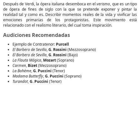
Después de Verdi, la ópera italiana desemboca en el
verismo
, que es un tipo
de ópera de fines de siglo con la que se pretende exponer y pintar la
realidad tal y como es. Describir momentos reales de la vida y vivificar las
emociones primarias de los protagonistas. Este movimiento está
relacionado con el realismo literario, del cual toma inspiración.
Audiciones Recomendadas
Ejemplo de Contratenor:
Purcell
El Barbero de Sevilla
,
G. Rossini
(Mezzosoprano)
El Barbero de Sevilla
,
G. Rossini
(Bajo)
La Flauta Mágica
,
Mozart
(Soprano)
Carmen
,
Bizet
(Mezzosoprano)
La Bohème
,
G. Puccini
(Tenor)
Madama Butterfly
,
G. Puccini
(Soprano)
Turandot
,
G. Puccini
(Tenor)