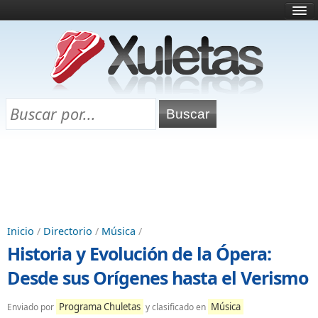
Inicio
¿Qué es esto?
Directorio
Selectividad
Chuletas para exámenes
Programa Chuletas
Inicio
/
Directorio
/
Música
/
Historia y Evolución de la Ópera:
Desde sus Orígenes hasta el Verismo
Programa Chuletas
Música
Enviado por
y clasificado en