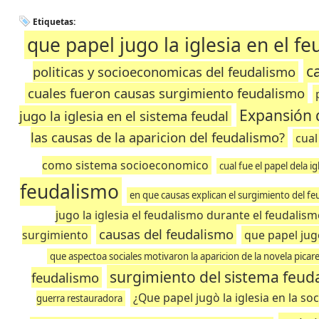
Etiquetas:
que papel jugo la iglesia en el f
c
politicas y socioeconomicas del feudalismo
cuales fueron causas surgimiento feudalismo
Expansión d
jugo la iglesia en el sistema feudal
las causas de la aparicion del feudalismo?
cual
como sistema socioeconomico
cual fue el papel dela ig
feudalismo
en que causas explican el surgimiento del f
jugo la iglesia el feudalismo durante el feudalis
causas del feudalismo
surgimiento
que papel jugo
que aspectoa sociales motivaron la aparicion de la novela picar
surgimiento del sistema feud
feudalismo
¿Que papel jugò la iglesia en la so
guerra restauradora