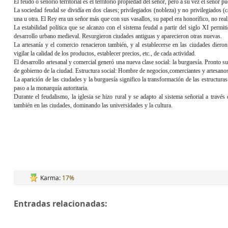
El feudo o señorío territorial es el territorio propiedad del señor, pero a su vez el señor 
La sociedad feudal se dividía en dos clases; privilegiados (nobleza) y no privilegiados (
una u otra. El Rey era un señor más que con sus vasallos, su papel era honorífico, no real
La estabilidad política que se alcanzo con el sistema feudal a partir del siglo XI perm
desarrollo urbano medieval. Resurgieron ciudades antiguas y aparecieron otras nuevas.
La artesanía y el comercio renacieron también, y al establecerse en las ciudades dier
vigilar la calidad de los productos, establecer precios, etc., de cada actividad.
El desarrollo artesanal y comercial generó una nueva clase social: la burguesía. Pronto su
de gobierno de la ciudad. Estructura social: Hombre de negocios,comerciantes y artesano
La aparición de las ciudades y la burguesía significo la transformación de las estructura
paso a la monarquía autoritaria.
Durante el feudalismo, la iglesia se hizo rural y se adapto al sistema señorial a través
también en las ciudades, dominando las universidades y la cultura.
Karma:
17%
Entradas relacionadas: