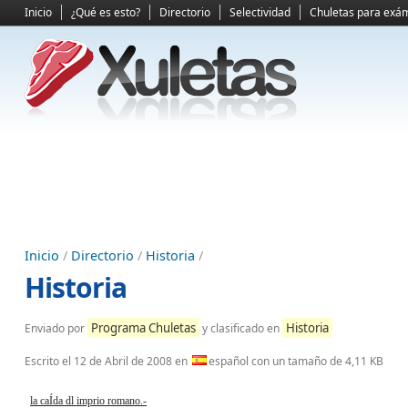
Inicio
¿Qué es esto?
Directorio
Selectividad
Chuletas para exá
Inicio
/
Directorio
/
Historia
/
Historia
Programa Chuletas
Historia
Enviado por
y clasificado en
Escrito el
12 de Abril de 2008
en
español con un tamaño de 4,11 KB
la caÍda dl imprio romano.-