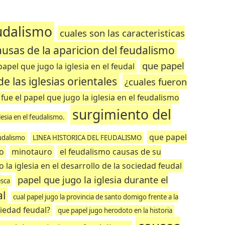
eudalismo
cuales son las caracteristicas
ausas de la aparicion del feudalismo
que papel
papel que jugo la iglesia en el feudal
e las iglesias orientales
¿cuales fueron
 fue el papel que jugo la iglesia en el feudalismo
surgimiento del
lesia en el feudalismo.
que papel
eudalismo
LINEA HISTORICA DEL FEUDALISMO
mo
minotauro
el feudalismo causas de su
 la iglesia en el desarrollo de la sociedad feudal
papel que jugo la iglesia durante el
esca
al
cual papel jugo la provincia de santo domigo frente a la
ciedad feudal?
que papel jugo herodoto en la historia