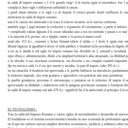
la caída dl imprio romano s 1 d ls grands enig+ d la istoria sgún ls istoriadors. fue 1 
compljo k duro sigls e influyeron infinidad d causas.
s pued situar entorno a ls sigls i y iii dspués d cristo,l priodo dond confluyen ls ca
motivaron la caída dl imprio romano.
una d ls causas fue motivada x la scasz d sclavos ncsarios xa ls nuevas conkistas.
también jugo 1 papl imxtant la evolución y expansión dl cristianismo. a partir d entoncs 
+ complicado ralizar algunas d ls cosas ralizadas asta a ora cm normals y pasan a sr mal 
x la mayoría d ls prsnas, cm x ejmplo, matar a 1a prsna d manra cruel.
acial año 313 d.c., constant y licino firmanl edicto d milán. s 1 dcrto k rgula entr otr
librtad rligiosa, la igualdad d drxos yl ordn público y finalmnt to2io proclama la rligión ofi
a sto ay k añadir k enl siglo ivl imprio romano fue dividido en 2, oriental y occidntal,
mjor dfnsa y administración, dbido a la amplitud trritorial k abia alcanzado, su dbilidad po
y lo obsolto d sus structuras económicas. sta división s izo complta cuandol emprador
djo en erncia a cada 1s d sus ijos onorio y arcadio, 1a part dl imprio. (año 395 d.c.)
en sta situación d dcadncia fue aprovxada x ls puebls bárbaros xa introducirs paulatinamn
ls trritorios imprials. stos eran granjros y agricultors con prácticas aún muy primitivas.
ls puebls grmánicos provnían d cntroeuropa, y pntraron en ls trritorios dl imprio d o
aprovxando su dbilidad. s stablcieron sobr ls antiguas provincias romanas y formaron divrs
la caída dl imprio romano enl año 476 d.c. significól fin d la antiwedad yl principio d la 
EL FEUDALISMO.-
Tras la caída del Imperio Romano y varios siglos de incertidumbre y desarrollo de nuevos 
El feudalismo es el sistema socioeconómico basado en una economía de predominio agrari
en el que los señores ejercen amplios derechos económicos, jurídicos y militares sobre su