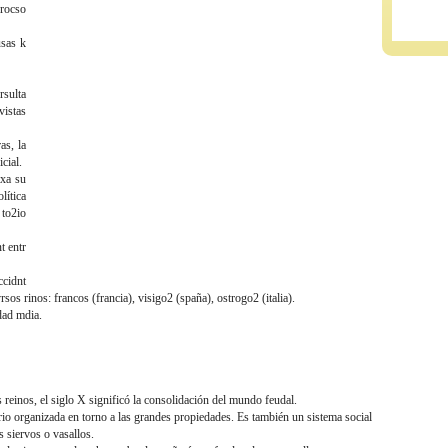
procso
usas k
rsulta
vistas
as, la
cial.
 xa su
lítica
 to2io
t entr
ccidnt
os rinos: francos (francia), visigo2 (spaña), ostrogo2 (italia).
edad mdia.
reinos, el siglo X significó la consolidación del mundo feudal.
o organizada en torno a las grandes propiedades. Es también un sistema social
s siervos o vasallos.