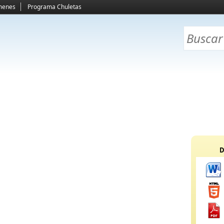
menes
Programa Chuletas
D