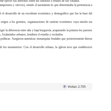
puede ejercer sus derechos sobre los señoríos o feudos de sus vasallos.
campesinos y siervos), siendo el nacimiento lo que determinaba la pertenencia a
.
itió el desarrollo de un excedente económico y demográfico que fue la base del
on origen a los gremios, organizaciones de carácter económico cuya misión era
rgió la diferencia entre alta y baja burguesía, acaparando la primera los puestos
s, Asalariados urbanos, hombres d estudio y excluidos.
s políticas. Surgieron autenticas monarquías feudales que posteriormente dieron
 de los monasterios. Con el desarrollo urbano, la iglesia tuvo que establecerse
Visitas: 2.705