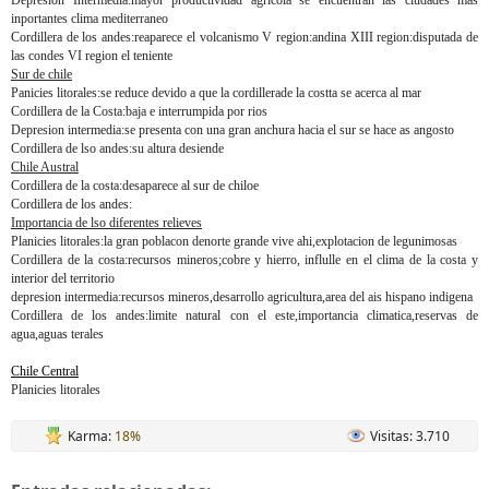
Depresion Intermedia:mayor productividad agricola se encuentran las ciudades mas
inportantes clima mediterraneo
Cordillera de los andes:reaparece el volcanismo V region:andina XIII region:disputada de
las condes VI region el teniente
Sur de chile
Panicies litorales:se reduce devido a que la cordillerade la costta se acerca al mar
Cordillera de la Costa:baja e interrumpida por rios
Depresion intermedia:se presenta con una gran anchura hacia el sur se hace as angosto
Cordillera de lso andes:su altura desiende
Chile Austral
Cordillera de la costa:desaparece al sur de chiloe
Cordillera de los andes:
Importancia de lso diferentes relieves
Planicies litorales:la gran poblacon denorte grande vive ahi,explotacion de legunimosas
Cordillera de la costa:recursos mineros;cobre y hierro, influlle en el clima de la costa y
interior del territorio
depresion intermedia:recursos mineros,desarrollo agricultura,area del ais hispano indigena
Cordillera de los andes:limite natural con el este,importancia climatica,reservas de
agua,aguas terales
Chile Central
Planicies litorales
Karma:
18%
Visitas: 3.710