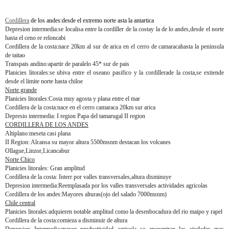
Cordillera
de los andes:desde el extremo norte asta la antartica
Depresion intermedia:se localisa entre la cordiller de la costay la de lo andes,desde el norte
hasta el ceno re reloncabi
Cordillera de la costa:nace 20km al sur de arica en el cerro de camaracahasta la peninsula
de taitao
Transpais andino:apartir de paralelo 45* sur de pais
Planicies litorales:se ubiva entre el oseano pasifico y la cordillerade la costa,se extiende
desde el limite norte hasta chiloe
Norte grande
Planicies litorales:Costa muy agosta y plana entre el mar
Cordillera de la costa:nace en el cerro camaraca 20km sur arica
Depresio intermedia: I region Papa del tamarugal II region
CORDILLERA DE LOS ANDES
Altiplano:meseta casi plana
II Region: Alcansa su mayor altura 5500msnm destacan los volcanes
Ollague,Linzor,Licancabur
Norte Chico
Planicies litorales: Gran amplitud
Cordillera de la costa: Interr por valles transversales,altura disminuye
Depresion intermedia:Reemplasada por los valles transversales actividades agricolas
Cordillera de los andes:Mayores alturas(ojo del salado 7000msnm)
Chile central
Planicies litorales:adquieren notable amplitud como la desenbocadura del rio maipo y rapel
Cordillera de la costa:comieza a disminuir de altura