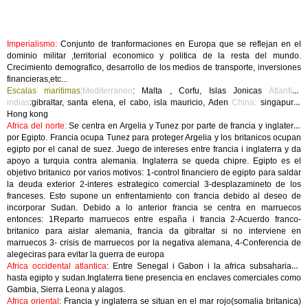
Imperialismo:
Conjunto de tranformaciones en Europa que se reflejan en el
dominio militar ,territorial economico y politica de la resta del mundo.
Crecimiento demografico, desarrollo de los medios de transporte, inversiones
financieras,etc...
Escalas maritimas:
Mediterraneo
: Malta , Corfu, Islas Jonicas
Atlantico
indias
:gibraltar, santa elena, el cabo, isla mauricio, Aden
China:
singapur y
Hong kong
Africa del norte:
Se centra en Argelia y Tunez por parte de francia y inglaterra
por Egipto. Francia ocupa Tunez para proteger Argelia y los britanicos ocupan
egipto por el canal de suez. Juego de intereses entre francia i inglaterra y da
apoyo a turquia contra alemania. Inglaterra se queda chipre. Egipto es el
objetivo britanico por varios motivos: 1-control financiero de egipto para saldar
la deuda exterior 2-interes estrategico comercial 3-desplazamineto de los
franceses. Esto supone un enfrentamiento con francia debido al deseo de
incorporar Sudan. Debido a lo anterior francia se centra en marruecos
entonces: 1Reparto marruecos entre españa i francia 2-Acuerdo franco-
britanico para aislar alemania, francia da gibraltar si no interviene en
marruecos 3- crisis de marruecos por la negativa alemana, 4-Conferencia de
alegeciras para evitar la guerra de europa
Africa occidental atlantica
: Entre Senegal i Gabon i la africa subsahariana
hasta egipto y sudan.Inglaterra tiene presencia en enclaves comerciales como
Gambia, Sierra Leona y alagos.
Africa oriental
: Francia y inglaterra se situan en el mar rojo(somalia britanica)