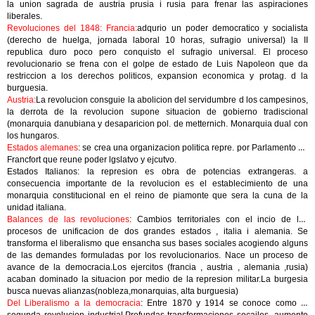
la union sagrada de austria prusia i rusia para frenar las aspiraciones
liberales.
Revoluciones del 1848: Francia:
adqurio un poder democratico y socialista
(derecho de huelga, jornada laboral 10 horas, sufragio universal) la II
republica duro poco pero conquisto el sufragio universal. El proceso
revolucionario se frena con el golpe de estado de Luis Napoleon que da
restriccion a los derechos politicos, expansion economica y protag. d la
burguesia.
Austria:
La revolucion consguie la abolicion del servidumbre d los campesinos,
la derrota de la revolucion supone situacion de gobierno tradiscional
(monarquia danubiana y desaparicion pol. de metternich. Monarquia dual con
los hungaros.
Estados alemanes
: se crea una organizacion politica repre. por Parlamento de
Francfort que reune poder lgslatvo y ejcutvo.
Estados Italianos: la represion es obra de potencias extrangeras. a
consecuencia importante de la revolucion es el establecimiento de una
monarquia constitucional en el reino de piamonte que sera la cuna de la
unidad italiana.
Balances de las revoluciones
: Cambios territoriales con el incio de los
procesos de unificacion de dos grandes estados , italia i alemania. Se
transforma el liberalismo que ensancha sus bases sociales acogiendo alguns
de las demandes formuladas por los revolucionarios. Nace un proceso de
avance de la democracia.Los ejercitos (francia , austria , alemania ,rusia)
acaban dominado la situacion por medio de la represion militar.La burgesia
busca nuevas alianzas(nobleza,monarquias, alta burguesia)
Del Liberalismo a la democracia
: Entre 1870 y 1914 se conoce como la