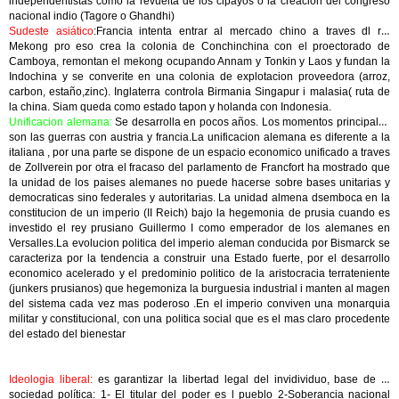
independentistas como la revuelta de los cipayos o la creacion del congreso
nacional indio (Tagore o Ghandhi)
Sudeste asiático
:Francia intenta entrar al mercado chino a traves dl rio
Mekong pro eso crea la colonia de Conchinchina con el proectorado de
Camboya, remontan el mekong ocupando Annam y Tonkin y Laos y fundan la
Indochina y se converite en una colonia de explotacion proveedora (arroz,
carbon, estaño,zinc). Inglaterra controla Birmania Singapur i malasia( ruta de
la china. Siam queda como estado tapon y holanda con Indonesia.
Unificacion alemana:
Se desarrolla en pocos años. Los momentos principales
son las guerras con austria y francia.La unificacion alemana es diferente a la
italiana , por una parte se dispone de un espacio economico unificado a traves
de Zollverein por otra el fracaso del parlamento de Francfort ha mostrado que
la unidad de los paises alemanes no puede hacerse sobre bases unitarias y
democraticas sino federales y autoritarias. La unidad almena dsemboca en la
constitucion de un imperio (II Reich) bajo la hegemonia de prusia cuando es
investido el rey prusiano Guillermo I como emperador de los alemanes en
Versalles.La evolucion politica del imperio aleman conducida por Bismarck se
caracteriza por la tendencia a construir una Estado fuerte, por el desarrollo
economico acelerado y el predominio politico de la aristocracia terrateniente
(junkers prusianos) que hegemoniza la burguesia industrial i manten al magen
del sistema cada vez mas poderoso .En el imperio conviven una monarquia
militar y constitucional, con una politica social que es el mas claro procedente
del estado del bienestar
Ideologia liberal:
es garantizar la libertad legal del invidividuo, base de la
sociedad política: 1- El titular del poder es l pueblo 2-Soberancia nacional