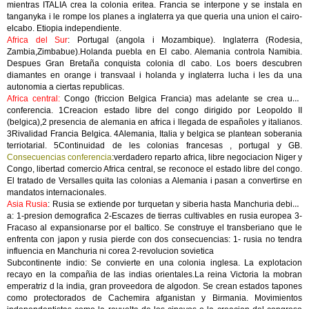
mientras ITALIA crea la colonia eritea. Francia se interpone y se instala en
tanganyka i le rompe los planes a inglaterra ya que queria una union el cairo-
elcabo. Etiopia independiente.
Africa del Sur
: Portugal (angola i Mozambique). Inglaterra (Rodesia,
Zambia,Zimbabue).Holanda puebla en El cabo. Alemania controla Namibia.
Despues Gran Bretaña conquista colonia dl cabo. Los boers descubren
diamantes en orange i transvaal i holanda y inglaterra lucha i les da una
autonomia a ciertas republicas.
Africa central:
Congo (friccion Belgica Francia) mas adelante se crea una
conferencia. 1Creacion estado libre del congo dirigido por Leopoldo II
(belgica),2 presencia de alemania en africa i llegada de españoles y italianos.
3Rivalidad Francia Belgica. 4Alemania, Italia y belgica se plantean soberania
terriotarial. 5Continuidad de les colonias francesas , portugal y GB.
Consecuencias conferencia
:verdadero reparto africa, libre negociacion Niger y
Congo, libertad comercio Africa central, se reconoce el estado libre del congo.
El tratado de Versalles quita las colonias a Alemania i pasan a convertirse en
mandatos internacionales.
Asia Rusia
: Rusia se extiende por turquetan y siberia hasta Manchuria debido
a: 1-presion demografica 2-Escazes de tierras cultivables en rusia europea 3-
Fracaso al expansionarse por el baltico. Se construye el transberiano que le
enfrenta con japon y rusia pierde con dos consecuencias: 1- rusia no tendra
influencia en Manchuria ni corea 2-revolucion sovietica
Subcontinente indio: Se convierte en una colonia inglesa. La explotacion
recayo en la compañia de las indias orientales.La reina Victoria la mobran
emperatriz d la india, gran proveedora de algodon. Se crean estados tapones
como protectorados de Cachemira afganistan y Birmania. Movimientos