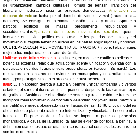
segunda revolucion industrial.Profundas transformaciones socailes, aumento
de urbanizacion, cambios culturales, formas de pensar. Transicion del
liberalismo moderado hacia las practicas democraticas.
Ampliacion del
derecho de voto
:se lucha por el derecho de voto universal ( aunque solo
hombres). Se consigue en alemania, españa , italia y austria. Aparecen
partidos politicos de masas precisamente republicanos y
socialdemocratas.
Aparicion de nuevos movimientos sociales
: quieren
intervenir en la vida politica es el caso de los partidos socialistas y del
movimiento sufragista femenino.Arrana en los paises anglosajones y nordicos.
QUE REPRESESENTA EL MOVIMENTO SUFRAGISTA: + incorp. trabajo mujer,
mejor educ. mujer, una lenta trans. de familia.
Unificacion de Italia y Alemania:
similitudes, en medio de conflictos belicos con
potencias externas, reino que actua como agente unificador y cuentan con la
participacion de dos figuras pliticas preponderatnes (cavour , Bismarck). Los
resultados son similares: se cnvierten en monarquias y desarrollan estado
fuerte,gran protagonismo en el proceso de indust. acelerada.
Italia
: Luis Napoleon derrota a austria y permite unificar lombardia y diversos
estados , el sur de italia se vincula al piamonte despues de las camisas rojas
de garibaldi. Austria cede el territorio de venecia y tras la caida de francia se
incorpora roma.Movimiento democratico defendido por joven italia (mazzini y
garibaldi) que queda bloqueado tras el fracaso de las r.1848. El otro model es
el del reino de piamonte totalmente industrilizada y vinculada a la economica
francesa . El proceso de unificacion se impone a partir de principios
monarquicos. A causa de la unidad italiana se extiende por toda la peninsula
del rgimen piamontes que es una mon. constitucional pero los efectos mas imp
son los economicos.