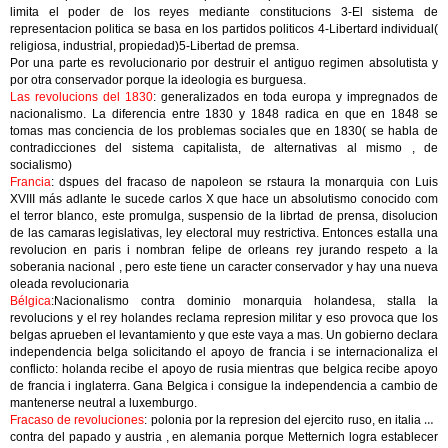
limita el poder de los reyes mediante constitucions 3-El sistema de
representacion politica se basa en los partidos politicos 4-Libertard individual(
religiosa, industrial, propiedad)5-Libertad de premsa.
Por una parte es revolucionario por destruir el antiguo regimen absolutista y
por otra conservador porque la ideologia es burguesa.
Las revolucions del 1830
: generalizados en toda europa y impregnados de
nacionalismo. La diferencia entre 1830 y 1848 radica en que en 1848 se
tomas mas conciencia de los problemas sociales que en 1830( se habla de
contradicciones del sistema capitalista, de alternativas al mismo , de
socialismo)
Francia
: dspues del fracaso de napoleon se rstaura la monarquia con Luis
XVIII más adlante le sucede carlos X que hace un absolutismo conocido com
el terror blanco, este promulga, suspensio de la librtad de prensa, disolucion
de las camaras legislativas, ley electoral muy restrictiva. Entonces estalla una
revolucion en paris i nombran felipe de orleans rey jurando respeto a la
soberania nacional , pero este tiene un caracter conservador y hay una nueva
oleada revolucionaria
Bélgica
:Nacionalismo contra dominio monarquia holandesa, stalla la
revolucions y el rey holandes reclama represion militar y eso provoca que los
belgas aprueben el levantamiento y que este vaya a mas. Un gobierno declara
independencia belga solicitando el apoyo de francia i se internacionaliza el
conflicto: holanda recibe el apoyo de rusia mientras que belgica recibe apoyo
de francia i inglaterra. Gana Belgica i consigue la independencia a cambio de
mantenerse neutral a luxemburgo.
Fracaso de revoluciones
: polonia por la represion del ejercito ruso, en italia en
contra del papado y austria , en alemania porque Metternich logra establecer