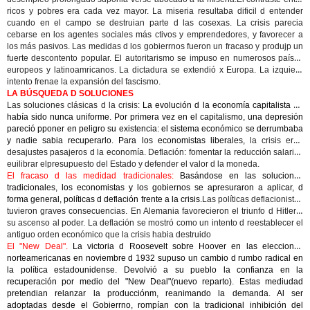
ricos y pobres
era cada vez mayor. La miseria resultaba dificil d entender
cuando en el campo se destruian parte d las cosexas. La crisis parecia
cebarse en los agentes sociales más ctivos y emprendedores, y favorecer a
los más pasivos. Las medidas d los gobierrnos fueron un fracaso y produjp un
fuerte descontento popular
.
El autoritarismo se impuso en numerosos países
europeos y latinoamricanos.
La dictadura se extendió x Europa. La izquiera
intento frenae la expansión del fascismo.
LA BÚSQUEDA D SOLUCIONES
Las soluciones clásicas d la crisis:
La evolución d la economía capitalista no
había sido nunca uniforme. Por primera vez en el capitalismo, una depresión
pareció pponer en peligro su existencia: el sistema económico se derrumbaba
y nadie sabia recuperarlo. Para los economistas liberales,
la crisis eran
desajustes pasajeros
d la economía.
Deflación:
fomentar la reducción salarial,
euilibrar elpresupuesto del Estado y defender el valor d la moneda.
El fracaso d las medidad tradicionales:
Basándose en las soluciones
tradicionales, los economistas y los gobiernos se apresuraron a aplicar, d
forma general, políticas d deflación frente a la crisis.
Las políticas deflacionistas
tuvieron graves consecuencias
. En Alemania favorecieron el triunfo d Hitler y
su ascenso al poder. La deflación se mostró como un intento d reestablecer el
antiguo orden económico que la crisis habia destruido
El "New Deal".
La victoria d Roosevelt sobre Hoover en las elecciones
norteamericanas en noviembre d 1932 supuso un cambio d rumbo radical en
la política estadounidense. Devolvió a su pueblo la confianza en la
recuperación por medio del "New Deal"(nuevo reparto). Estas mediudad
pretendian relanzar la producciónm, reanimando la demanda. Al ser
adoptadas desde el Gobierrno, rompían con la tradicional inhibición del