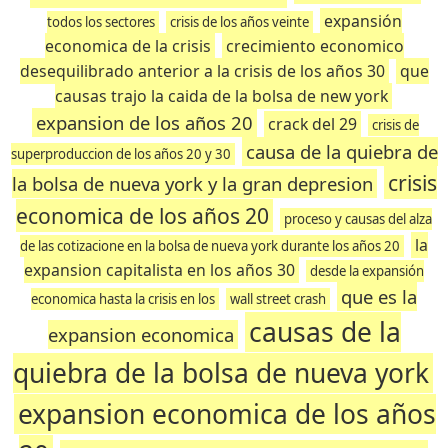
expansión
todos los sectores
crisis de los años veinte
economica de la crisis
crecimiento economico
desequilibrado anterior a la crisis de los años 30
que
causas trajo la caida de la bolsa de new york
expansion de los años 20
crack del 29
crisis de
causa de la quiebra de
superproduccion de los años 20 y 30
crisis
la bolsa de nueva york y la gran depresion
economica de los años 20
proceso y causas del alza
la
de las cotizacione en la bolsa de nueva york durante los años 20
expansion capitalista en los años 30
desde la expansión
que es la
economica hasta la crisis en los
wall street crash
causas de la
expansion economica
quiebra de la bolsa de nueva york
expansion economica de los años