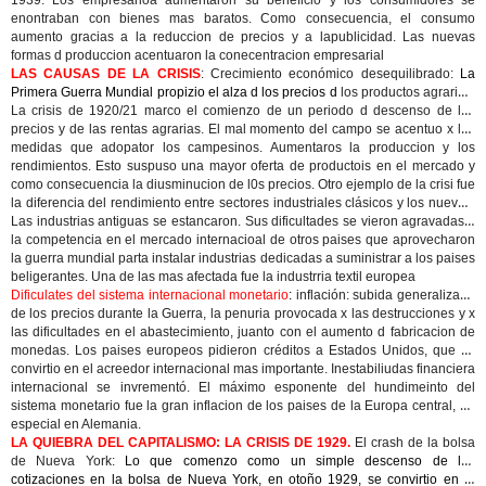
1939: Los empresarioa aumentaron su beneficio y los consumidores se
enontraban con bienes mas baratos. Como consecuencia, el consumo
aumento gracias a la reduccion de precios y a lapublicidad. Las nuevas
formas d produccion acentuaron la
conecentracion empresarial
LAS CAUSAS DE LA CRISIS
: Crecimiento económico desequilibrado:
La
Primera Guerra Mundial propizio el alza d los precios d
los productos agrarios
.
La crisis de 1920/21 marco el comienzo de un periodo d
descenso de los
precios y de las rentas agrarias
. El mal momento del campo se acentuo x las
medidas que adopator los campesinos. Aumentaros la produccion y los
rendimientos. Esto suspuso una mayor oferta de productois en el mercado y
como consecuencia la diusminucion de l0s precios. Otro ejemplo de la crisi fue
la diferencia del rendimiento entre
sectores industriales clásicos
y los nuevos.
Las industrias antiguas se
estancaron
. Sus dificultades se vieron agravadas x
la competencia en el mercado internacioal de otros paises que aprovecharon
la guerra mundial parta instalar industrias dedicadas a suministrar a los paises
beligerantes. Una de las mas afectada fue la industrria textil europea
Dificulates del sistema internacional monetario
:
inflación:
subida generalizada
de los precios durante la Guerra, la penuria provocada x las destrucciones y x
las dificultades en el abastecimiento, juanto con el aumento d fabricacion de
monedas.
Los paises europeos pidieron créditos a Estados Unidos
, que se
convirtio en el acreedor internacional mas importante.
Inestabiliudas financiera
internacional se invrementó
. El máximo esponente del
hundimeinto del
sistema monetario
fue la gran inflacion de los paises de la Europa central, en
especial en Alemania.
LA QUIEBRA DEL CAPITALISMO: LA CRISIS DE 1929.
El crash de la bolsa
de Nueva York:
Lo que comenzo como un simple descenso de las
cotizaciones en la bolsa de Nueva York, en otoño 1929, se convirtio en
la