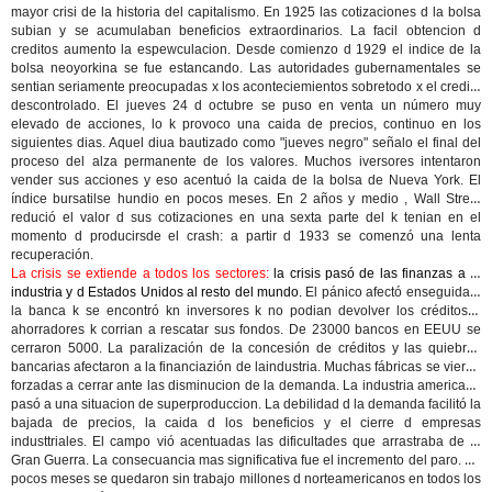
mayor crisi de la historia del capitalismo.
En 1925 las cotizaciones d la bolsa
subian y se acumulaban beneficios extraordinarios. La facil obtencion d
creditos aumento la espewculacion. Desde comienzo d 1929 el indice de la
bolsa neoyorkina se fue estancando
. Las autoridades gubernamentales se
sentian
seriamente preocupadas
x los aconteciemientos sobretodo x el credito
descontrolado. El jueves 24 d octubre
se puso en venta un número muy
elevado de acciones, lo k provoco una caida de precios
, continuo en los
siguientes dias. Aquel diua bautizado como "jueves negro" señalo el final del
proceso del alza permanente de los valores. Muchos iversores intentaron
vender sus acciones y eso acentuó
la caida de la bolsa de Nueva York
.
El
índice bursatilse hundio
en pocos meses. En 2 años y medio , Wall Street
redució el valor d sus cotizaciones en una sexta parte del k tenian en el
momento d producirsde el crash: a partir d 1933 se comenzó una lenta
recuperación.
La crisis se extiende a todos los sectores:
la crisis pasó de las finanzas a la
industria y d Estados Unidos al resto del mundo.
El pánico afectó enseguida a
la banca
k se encontró kn inversores k no podian devolver los créditos y
ahorradores k corrian a rescatar sus fondos. De 23000 bancos en EEUU se
cerraron 5000.
La paralización de la concesión de créditos y las quiebras
bancarias
afectaron a la financiazión de laindustria.
Muchas fábricas se vieron
forzadas a cerrar
ante las disminucion de la demanda. La industria americana
pasó a una situacion de
superproduccion
. La debilidad d la demanda facilitó la
bajada de precios, la caida d los beneficios y el cierre d empresas
industtriales.
El campo vió acentuadas las dificultades
que arrastraba de la
Gran Guerra. La consecuancia mas significativa fue el
incremento del paro
. En
pocos meses se quedaron sin trabajo millones d norteamericanos en todos los