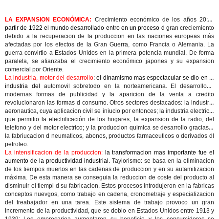
LA EXPANSION ECONÓMICA:
Crecimiento económico de los años 20
: a
partir de 1922 el mundo desarrollado entro en un proceso d
gran creciemiento
debido a la recuperacion de la produccion en las naciones europeas más
afectadas por los efectos de la Gran Guerra, como Francia o Alemania. La
guerra convirtio a Estados Unidos en la primera potencia mundial. De forma
paralela, se afianzaba el crecimiento económico japones y su expansion
comercial por Oriente.
La industria, motor del desarrollo
: el dinamismo mas espectacular se dio en la
industria del
automovil
sobretodo en la norteamericana. El desarrollo d
modernas formas de publicidad y la aparicion de la venta a credito
revolucionaron las formas d consumo. Otros sectores destacados: la
industria
aeronautica
, cuya aplicacion civil se iniucio por entonces; la
industria electrica
,
que permitio la electrificación de los hogares, la expansion de la radio, del
telefono y del motor electrico; y la produccion
quimica
se desarrollo gracias a
la fabriucacion d neumaticos, abonos, productos farmaceuticos o derivados dl
petroleo.
La intensificacion de la produccion:
la transformacion mas importante fue el
aumento de la productividad industrial.
Taylorismo:
se basa en la eliminacion
de los tiempos muertos en las cadenas de produccion y en su autamitizacion
máxima. De esta manera se conseguia la reduccion de coste del producto al
disminuir el tiempi d su fabricacion. Estos procesos introdujeron en la fabricas
conceptos nuevgos, como
trabajo en cadena, cronometraje y especializacion
del treabajador en una tarea. Este sistema de trabajo provoco un gran
incremento de la productividad, que se doblo en Estados Unidos entre 1913 y