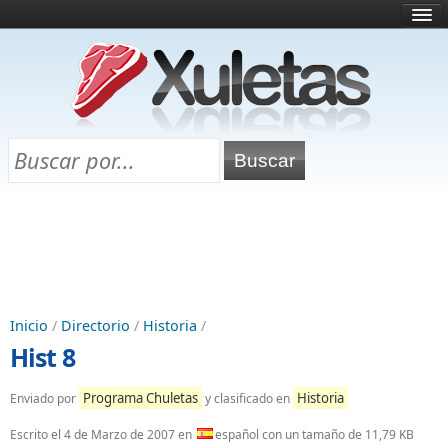
Inicio
¿Qué es esto?
Directorio
Selectividad
Chuletas para exámenes
Programa Chuletas
Inicio
/
Directorio
/
Historia
/
Hist 8
Programa Chuletas
Historia
Enviado por
y clasificado en
Escrito el
4 de Marzo de 2007
en
español con un tamaño de 11,79 KB