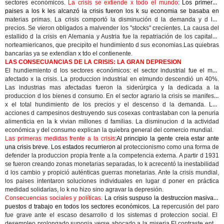
sectores económicos.
La crisis se extiende x todo el mundo
: Los primeros
paises a los k les alcanzó la crisis fueron los k su economia se basaba en
materias primas
. La crisis comportó la
disminución d la demanda y d los
precios
. Se vieron obligados a malvender los "stocks" crecientes. La causa del
estallido d la crisis en Alemania y Austria fue la
repatriación de los capitales
norteamiericanos, que precipito el hundimiento d sus economias.
Las quiebras
bancarias
ya se extendian x tdo el contienente.
LAS CONSECUANCIAS DE LA CRISIS: LA GRAN DEPRESION
El hundiemiento d los sectores económicos
:
el sector industrial fue el mas
afectado
x la crisis. La produccion industrial en elmundo descendió un 40%.
Las industrias mas afectadas fueron la siderúrgica y la dedicada a la
produccion d los bienes d consumo. En el
sector agrario
la crisis se manifesto
x el total
hundimiento de los precios
y el descenso d la demanda. Las
acciones d campesinos destruyendo sus cosexas contrastaban con la penuria
alimenticia en la k vivian millones d familias. La disminucion d la actividad
económica y del consumo explican
la quiebra general del comercio mundial.
Las primeras medidas frente a la crisis
:Al principio la gente creia estar ante
una crisis breve. Los estados recurrieron al
proteccionismo
como una forma de
defender la produccion propia frente a la competencia externa. A partir d 1931
se fueron creando
zonas monetarias separadas
, lo k acrecentó la inestabilidad
d los cambio y propició
auténticas guerras monetarias
. Ante la crisis mundial,
los paises intentaron soluciones individuales en lugar d poner en práctica
medidad solidarias, lo k no hizo sino agravar la depresión.
Consecuencias sociales y políticas
. La crisis suspuso la destruccion masiva d
puestos d trabajo en todos los sectores económicos. La
repercusión del paro
fue grave ante el escaso desarrollo d los sistemas d proteccion social. El
desempleo prolongado
suponia verse abocado a la
miseria.
El contraste entre