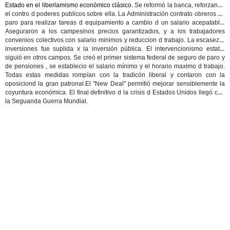
Estado en el liberlamismo económico clásico.
Se reformó la banca
, reforzando
el contro d poderes publicos sobre ella.
La Administración contrato obreros en
paro
para realizar tareas d equipamiento a cambio d un salario acepatable.
Aseguraron a los campesinos
precios garantizados
, y a los trabajadores
convenios colectivos
con salario minimos y reduccion d trabajo. La escasez d
inversiones fue suplida x la
inversión pública. El intervencionismo estatal
siguió en otros campos. Se creó el primer
sistema federal de seguro de paro y
de pensiones
, se establecio el salario mínimo y el horario maximo d trabajo.
Todas estas medidas rompían con la tradicón liberal y contaron con la
oposiciond la gran patronal.El "New Deal" permitió
mejorar sensiblemente la
coyuntura económica
. El final definitivo d la crisis d Estados Unidos llegó con
la Seguanda Guerra Mundial.